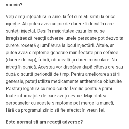
vaccin?
Veți simți înțepătura în sine, la fel cum ați simți la orice
injecție. Ați putea avea un pic de durere în locul în care
sunteți injectat. Deși în majoritatea cazurilor nu se
înregistrează reacții adverse, unele persoane pot dezvolta
durere, roșeață și umflătură la locul injectării. Altele, ar
putea avea simptome generale manifestate prin cefalee
(durere de cap), febră, oboseală și dureri musculare. Nu
intrați în panică. Acestea vor dispărea după câteva ore sau
după o scurtă perioadă de timp. Pentru ameliorarea stării
generale, puteți utiliza medicamente antitermice obișnuite.
Păstrați legătura cu medicul de familie pentru a primi
toate informațiile de care aveți nevoie. Majoritatea
persoanelor cu aceste simptome pot merge la muncă,
fără ca programul zilnic să fie afectat în vreun fel.
Este normal să am reacții adverse?