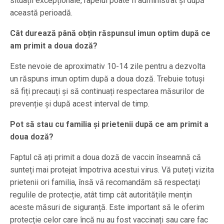
situații excepționale, rapelul poate fi administrat și după
această perioadă.
Cât durează până obțin răspunsul imun optim după ce
am primit a doua doză?
Este nevoie de aproximativ 10-14 zile pentru a dezvolta
un răspuns imun optim după a doua doză. Trebuie totuși
să fiți precauți și să continuați respectarea măsurilor de
prevenție și după acest interval de timp.
Pot să stau cu familia și prietenii după ce am primit a
doua doză?
Faptul că ați primit a doua doză de vaccin înseamnă că
sunteți mai protejat împotriva acestui virus. Vă puteți vizita
prietenii ori familia, însă vă recomandăm să respectați
regulile de protecție, atât timp cât autoritățile mențin
aceste măsuri de siguranță. Este important să le oferim
protecție celor care încă nu au fost vaccinați sau care fac