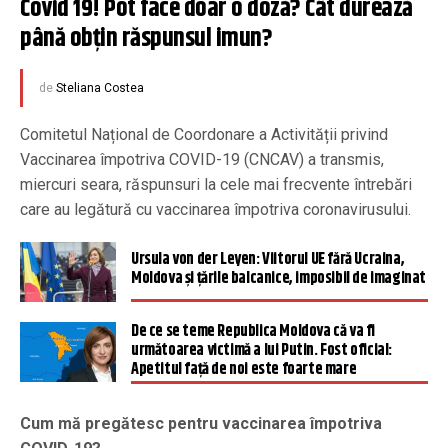
Covid 19! Pot face doar o doză? Cât durează 
până obțin răspunsul imun?
de
Steliana Costea
Comitetul Național de Coordonare a Activității privind
Vaccinarea împotriva COVID-19 (CNCAV) a transmis,
miercuri seara, răspunsuri la cele mai frecvente întrebări
care au legătură cu vaccinarea împotriva coronavirusului.
Ursula von der Leyen: Viitorul UE fără Ucraina,
Moldova și țările balcanice, imposibil de imaginat
De ce se teme Republica Moldova că va fi
următoarea victimă a lui Putin. Fost oficial:
Apetitul față de noi este foarte mare
Cum mă pregătesc pentru vaccinarea împotriva