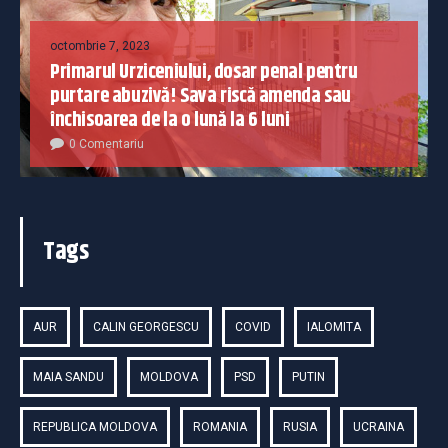
octombrie 7, 2023
Primarul Urziceniului, dosar penal pentru
purtare abuzivă! Sava riscă amenda sau
închisoarea de la o lună la 6 luni
0 Comentariu
Tags
AUR
CALIN GEORGESCU
COVID
IALOMITA
MAIA SANDU
MOLDOVA
PSD
PUTIN
REPUBLICA MOLDOVA
ROMANIA
RUSIA
UCRAINA