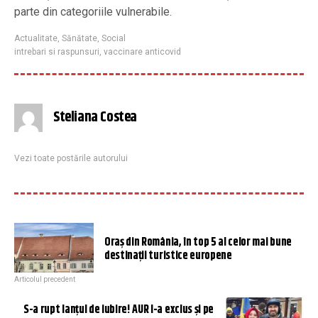
parte din categoriile vulnerabile.
Actualitate
,
Sănătate
,
Social
intrebari si raspunsuri
,
vaccinare anticovid
Steliana Costea
Vezi toate postările autorului
Oraș din România, în top 5 al celor mai bune
destinații turistice europene
Articolul precedent
S-a rupt lanțul de iubire! AUR l-a exclus și pe