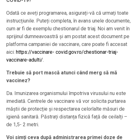
COVID-19?
Odată ce aveți programarea, asigurați-vă că urmați toate
instrucțiunile. Puteți completa, în avans unele documente,
cum ar fi de exemplu chestionarul de triaj. Noi am venit în
sprijinul dumneavoastră și am postat acest document pe
platforma campaniei de vaccinare, care poate fi accesat
aici:
https://vaccinare- covid.gov.ro/chestionar-triaj-
vaccinare-adulti/.
Trebuie să port mască atunci când merg să mă
vaccinez?
Da. Imunizarea organismului împotriva virusului nu este
imediată. Centrele de vaccinare vă vor solicita purtarea
măștii de protecție și respectarea celorlalte măsuri de
igienă sanitară. Păstrați distanța fizică față de ceilalți –
de 1,5- 2 metri.
Voi simți ceva după administrarea primei doze de