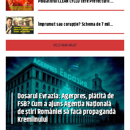
Poluatorul CLEAN CYCLO cere Prefecturii ...
Împrumut sau corupție? Schema de 7 mil...
VEZI MAI MULT
Dosarul Evrazia: Agerpres, plătită de
FSB? Cum a ajuns Agenția Națională
de știri României să facă propagandă
Kremlinului