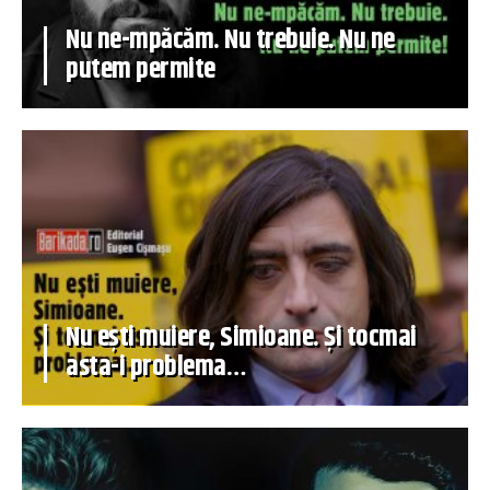
Nu ne-mpăcăm. Nu trebuie. Nu ne
putem permite
Nu ești muiere, Simioane. Și tocmai
asta-i problema…