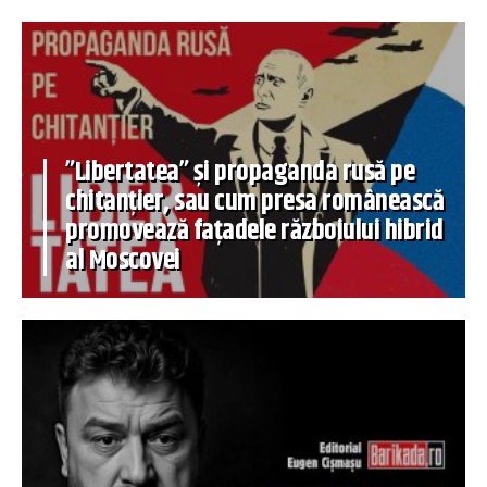
”Libertatea” și propaganda rusă pe
chitanțier, sau cum presa românească
promovează fațadele războiului hibrid
al Moscovei