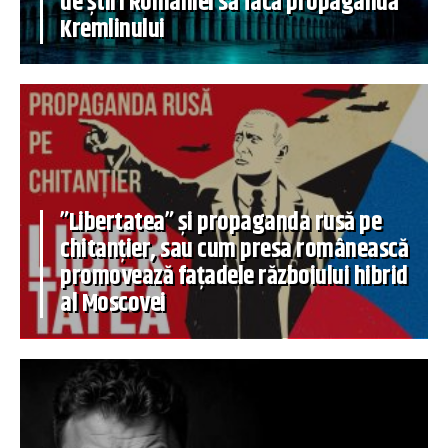
de știri României să facă propagandă
Kremlinului
”Libertatea” și propaganda rusă pe
chitanțier, sau cum presa românească
promovează fațadele războiului hibrid
al Moscovei