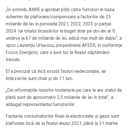
„În schimb, ANRE a aprobat plăți către furnizori în baza
schemei de plafonare/compensare a facturilor de 25
miliarde de lei în perioada 2021, 2022, 2023 și parțial
2024. Iar totalul încasărilor la buget doar pe doi ani ar fi
undeva la 67 de miliarde de lei, adică mai mult de dublu”, a
spus Laurențiu Urluescu, președintele AFEER, în conferința
Focus Energetic, care a avut loc la finalul săptămânii
trecute.
El a precizat că încă există facturi nedecontate, iar
întârzierile sunt chiar și de 11 luni.
„Din informațiile noastre restanțele pe care le are statul de
plată sunt de aproximativ 2,5 miliarde de lei în total”, a
adăugat reprezentantul furnizorilor.
Facturile consumatorilor finali la electricitate și gaze sunt
plafonate încă de la finalul anului 2021, până la 31 martie