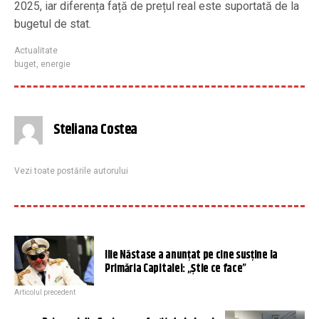
2025, iar diferența față de prețul real este suportată de la
bugetul de stat.
Actualitate
buget
,
energie
Steliana Costea
Vezi toate postările autorului
Ilie Năstase a anunțat pe cine susține la
Primăria Capitalei: „Știe ce face”
Articolul precedent