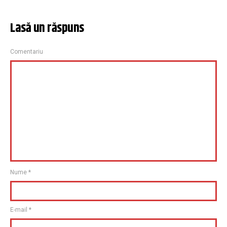
Lasă un răspuns
Comentariu
Nume
*
E-mail
*