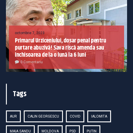
octombrie 7, 2023
Primarul Urziceniului, dosar penal pentru
purtare abuzivă! Sava riscă amenda sau
închisoarea de la o lună la 6 luni
0 Comentariu
Tags
AUR
CALIN GEORGESCU
COVID
IALOMITA
MAIA SANDU
MOLDOVA
PSD
PUTIN