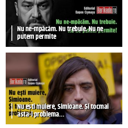
Nu ne-mpăcăm. Nu trebuie. Nu ne
putem permite
Nu ești muiere, Simioane. Și tocmai
asta-i problema…