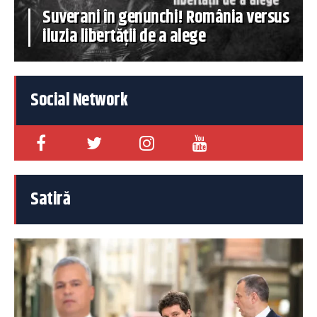
Suverani în genunchi! România versus
iluzia libertății de a alege
Social Network
Satiră