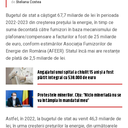
de
Steliana Costea
Bugetul de stat a câștigat 67,7 miliarde de lei în perioada
2022-2023 din creșterea prețului la energie, în timp ce
suma decontată către furnizori în baza mecanismului de
plafonare/compensare a facturilor a fost de 25 miliarde
de euro, conform estimărilor Asociația Furnizorilor de
Energie din România (AFEER). Statul încă mai are restanțe
de plată de 2,5 miliarde de lei.
Angajatul unui spital a chiulit 15 ani și a fost
plătit integral cu 538.000 de euro
Protestele minerilor. Cîțu: “Nicio mineriadă nu se
va întâmpla în mandatul meu”
Astfel, în 2022, la bugetul de stat au venit 46,3 miliarde de
lei, în urma creșterii prețurilor la energie, din următoarele