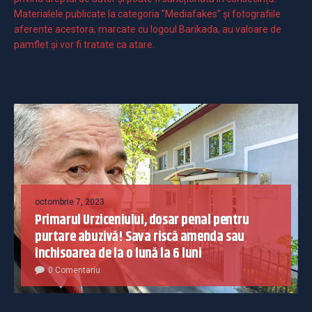
Materialele publicate la categoria ”Mediafakes” și fotografiile
aferente acestora, marcate cu logoul Barikada, au valoare de
pamflet și vor fi tratate ca atare.
octombrie 7, 2023
Primarul Urziceniului, dosar penal pentru
purtare abuzivă! Sava riscă amenda sau
închisoarea de la o lună la 6 luni
0 Comentariu