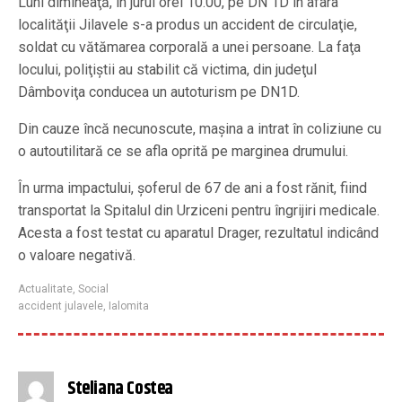
Luni dimineaţă, în jurul orei 10.00, pe DN 1D în afara
localităţii Jilavele s-a produs un accident de circulaţie,
soldat cu vătămarea corporală a unei persoane. La faţa
locului, poliţiştii au stabilit că victima, din judeţul
Dâmboviţa conducea un autoturism pe DN1D.
Din cauze încă necunoscute, maşina a intrat în coliziune cu
o autoutilitară ce se afla oprită pe marginea drumului.
În urma impactului, şoferul de 67 de ani a fost rănit, fiind
transportat la Spitalul din Urziceni pentru îngrijiri medicale.
Acesta a fost testat cu aparatul Drager, rezultatul indicând
o valoare negativă.
Actualitate
,
Social
accident julavele
,
Ialomita
Steliana Costea