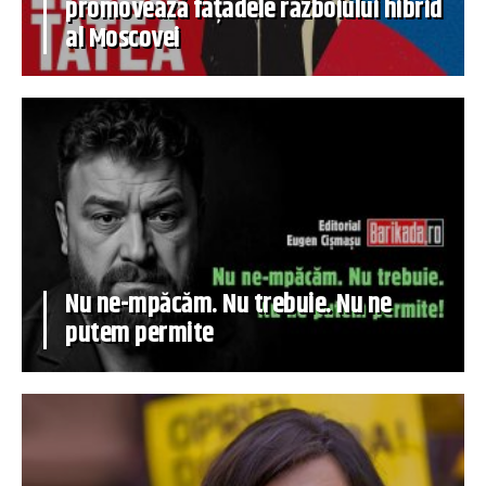
promovează fațadele războiului hibrid
al Moscovei
Nu ne-mpăcăm. Nu trebuie. Nu ne
putem permite