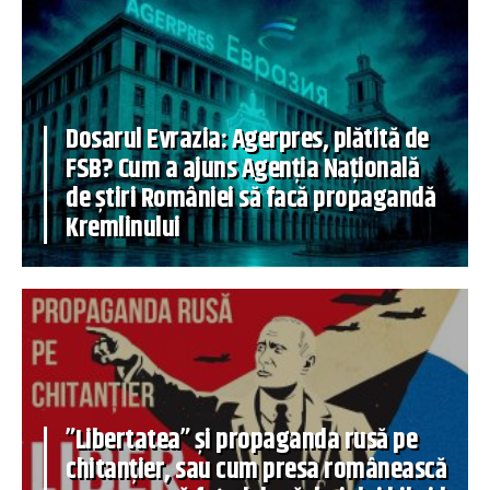
Dosarul Evrazia: Agerpres, plătită de
FSB? Cum a ajuns Agenția Națională
de știri României să facă propagandă
Kremlinului
”Libertatea” și propaganda rusă pe
chitanțier, sau cum presa românească