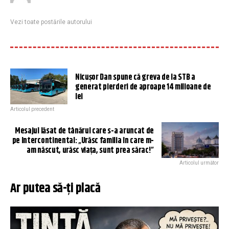
Vezi toate postările autorului
Nicușor Dan spune că greva de la STB a
generat pierderi de aproape 14 milioane de
lei
Articolul precedent
Mesajul lăsat de tânărul care s-a aruncat de
pe Intercontinental: „Urăsc familia în care m-
am născut, urăsc viaţa, sunt prea sărac!”
Articolul următor
Ar putea să-ți placă