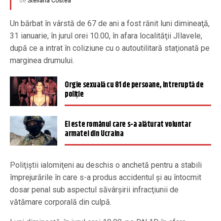
de
Steliana Costea
Un bărbat în vârstă de 67 de ani a fost rănit luni dimineaţă,
31 ianuarie, în jurul orei 10.00, în afara localităţii JIlavele,
după ce a intrat în coliziune cu o autoutilitară staţionată pe
marginea drumului.
Orgie sexuală cu 81 de persoane, întreruptă de
poliție
El este românul care s-a alăturat voluntar
armatei din Ucraina
Poliţiştii ialomiţeni au deschis o anchetă pentru a stabili
împrejurările în care s-a produs accidentul şi au întocmit
dosar penal sub aspectul săvârşirii infracţiunii de
vătămare corporală din culpă.