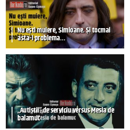
Nu ești muiere, Simioane. Și tocmai
asta-i problema…
„Autiștii” de serviciu versus Mesia de
balamuc