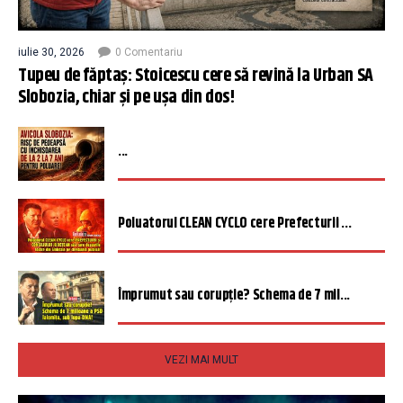
iulie 30, 2026
0 Comentariu
Tupeu de făptaș: Stoicescu cere să revină la Urban SA
Slobozia, chiar și pe ușa din dos!
...
Poluatorul CLEAN CYCLO cere Prefecturii ...
Împrumut sau corupție? Schema de 7 mil...
VEZI MAI MULT