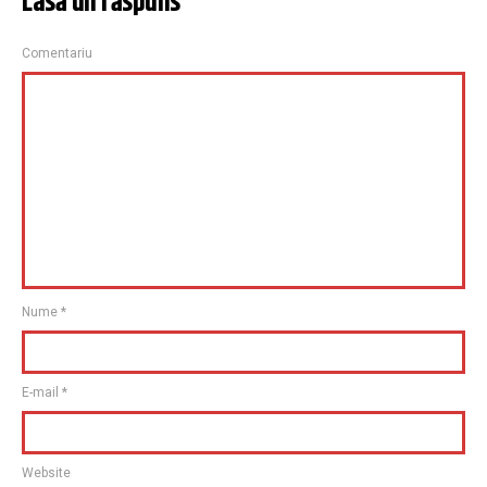
Lasă un răspuns
Comentariu
Nume
*
E-mail
*
Website