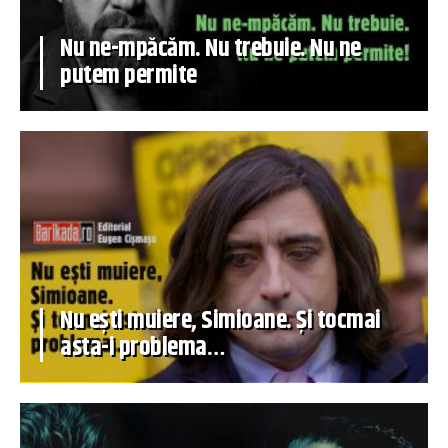
Nu ne-mpăcăm. Nu trebuie. Nu ne
putem permite
Nu ești muiere, Simioane. Și tocmai
asta-i problema…