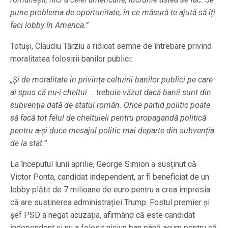
pune problema de oportunitate, în ce măsură te ajută să îți
faci lobby în America.”
Totuși, Claudiu Târziu a ridicat semne de întrebare privind
moralitatea folosirii banilor publici:
„Și de moralitate în privința celtuirii banilor publici pe care
ai spus că nu-i cheltui … trebuie văzut dacă banii sunt din
subvenția dată de statul român. Orice partid politic poate
să facă tot felul de cheltuieli pentru propagandă politică
pentru a-și duce mesajul politic mai departe din subvenția
de la stat.”
La începutul lunii aprilie, George Simion a susținut că
Victor Ponta, candidat independent, ar fi beneficiat de un
lobby plătit de 7 milioane de euro pentru a crea impresia
că are susținerea administrației Trump. Fostul premier și
șef PSD a negat acuzația, afirmând că este candidat
independent și nu a folosit niciun ban până acum pentru că