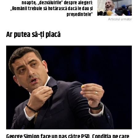
noapte, „dezvăluirile” despre alegeri:
„Românii trebuie să hotărască dacă le dau şi
preşedintele”
Articolul următor
Ar putea să-ți placă
George Simion face un pas către PSD. Condiția pe care