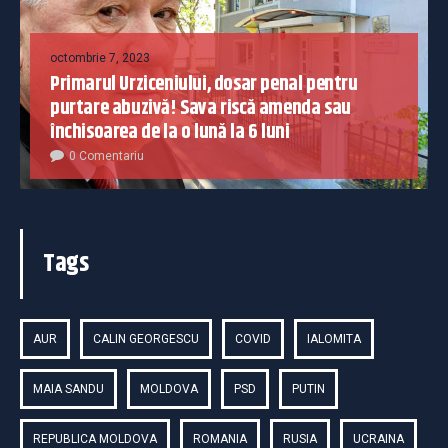
octombrie 7, 2023
Primarul Urziceniului, dosar penal pentru
purtare abuzivă! Sava riscă amenda sau
închisoarea de la o lună la 6 luni
0 Comentariu
Tags
AUR
CALIN GEORGESCU
COVID
IALOMITA
MAIA SANDU
MOLDOVA
PSD
PUTIN
REPUBLICA MOLDOVA
ROMANIA
RUSIA
UCRAINA