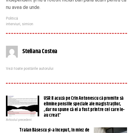
nu avea de unde.
Politică
interviuri
,
simion
Steliana Costea
Vezi toate postările autorului
USR îl acuză pe Crin Antonescu că promite să
elimine pensiile speciale ale magistraţilor,
„dar nu spune că el a fost printre cei care le-
au creat”
Articolul precedent
Traian Băsescu și-a început, în miez de