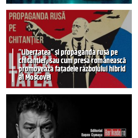
”Libertatea” și propaganda rusă pe
chitanțier, sau cum presa românească
promovează fațadele războiului hibrid
al Moscovei