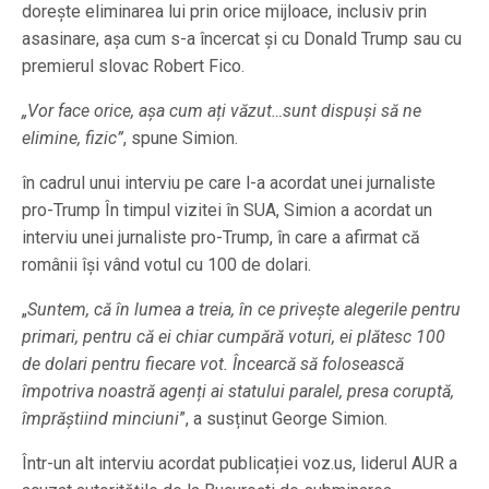
dorește eliminarea lui prin orice mijloace, inclusiv prin
asasinare, așa cum s-a încercat și cu Donald Trump sau cu
premierul slovac Robert Fico.
„Vor face orice, așa cum ați văzut…sunt dispuși să ne
elimine, fizic”
, spune Simion.
în cadrul unui interviu pe care l-a acordat unei jurnaliste
pro-Trump În timpul vizitei în SUA, Simion a acordat un
interviu unei jurnaliste pro-Trump, în care a afirmat că
românii își vând votul cu 100 de dolari.
„
Suntem, că în lumea a treia, în ce privește alegerile pentru
primari, pentru că ei chiar cumpără voturi, ei plătesc 100
de dolari pentru fiecare vot. Încearcă să folosească
împotriva noastră agenți ai statului paralel, presa coruptă,
împrăștiind minciuni
”, a susținut George Simion.
Într-un alt interviu acordat publicației voz.us, liderul AUR a