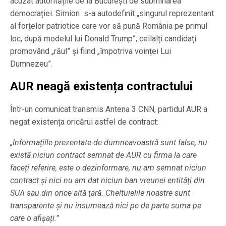
acuzat autoritățile de la București de subminarea
democrației. Simion s-a autodefinit „singurul reprezentant
al forțelor patriotice care vor să pună România pe primul
loc, după modelul lui Donald Trump”, ceilalți candidați
promovând „răul” și fiind „împotriva voinței Lui
Dumnezeu”.
AUR neagă existența contractului
Într-un comunicat transmis Antena 3 CNN, partidul AUR a
negat existența oricărui astfel de contract:
„Informațiile prezentate de dumneavoastră sunt false, nu
există niciun contract semnat de AUR cu firma la care
faceți referire, este o dezinformare, nu am semnat niciun
contract și nici nu am dat niciun ban vreunei entități din
SUA sau din orice altă țară. Cheltuielile noastre sunt
transparente și nu însumează nici pe de parte suma pe
care o afișați.”