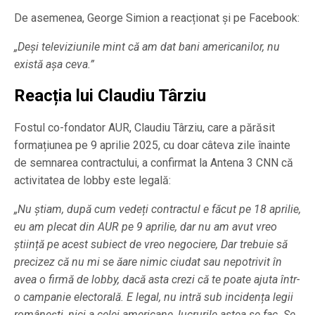
De asemenea, George Simion a reacționat și pe Facebook:
„Deși televiziunile mint că am dat bani americanilor, nu
există așa ceva.”
Reacția lui Claudiu Târziu
Fostul co-fondator AUR, Claudiu Târziu, care a părăsit
formațiunea pe 9 aprilie 2025, cu doar câteva zile înainte
de semnarea contractului, a confirmat la Antena 3 CNN că
activitatea de lobby este legală:
„Nu știam, după cum vedeți contractul e făcut pe 18 aprilie,
eu am plecat din AUR pe 9 aprilie, dar nu am avut vreo
știință pe acest subiect de vreo negociere, Dar trebuie să
precizez că nu mi se ăare nimic ciudat sau nepotrivit în
avea o firmă de lobby, dacă asta crezi că te poate ajuta într-
o campanie electorală. E legal, nu intră sub incidența legii
românești, nici a celei americane, lucrurile astea se fac. Se