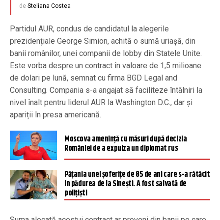
de
Steliana Costea
Partidul AUR, condus de candidatul la alegerile
prezidențiale George Simion, achită o sumă uriașă, din
banii românilor, unei companii de lobby din Statele Unite.
Este vorba despre un contract în valoare de 1,5 milioane
de dolari pe lună, semnat cu firma BGD Legal and
Consulting. Compania s-a angajat să faciliteze întâlniri la
nivel înalt pentru liderul AUR la Washington D.C., dar și
apariții în presa americană.
Moscova amenință cu măsuri după decizia
României de a expulza un diplomat rus
Păţania unei şoferiţe de 85 de ani care s-a rătăcit
în pădurea de la Sineşti. A fost salvată de
poliţişti
Suma alocată acestui contract ar proveni din banii pe care