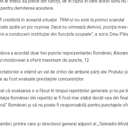
r trebui să plece din funcții, iar în cazul în care acest lucru nu
ă pentru demiterea acesteia.
i credibilă în această situaţie. TRM-ul nu este la primul scandal
poate spăla un pic ruşinea. Dacă nu urmează demisii, poziţia mea 
e a conducerii instituţiei din funcţiile ocupate”,
a scris Dinu Plî
ldova a acordat doar trei puncte reprezentantei României, Alexan
icul moldovean a oferit maximum de puncte, 12.
ectatorilor a stârnit un val de critici de ambele părți ale Prutului și
e au fost evaluate prestațiile concurenților.
cat că evaluarea s-a făcut în timpul repetițiilor generale și nu pe 
ația României din repetiții ar fi fost mai slabă decât cea din final
ună”
României și că nu poate fi responsabilă pentru punctajele of
mbri, printre care și directorul general adjunct al
„Teleradio-Mol