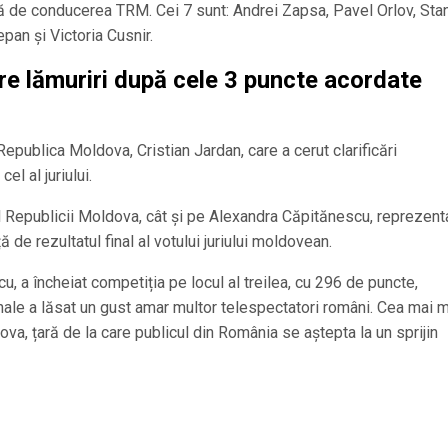
 de conducerea TRM. Cei 7 sunt: Andrei Zapsa, Pavel Orlov, Sta
pan şi Victoria Cusnir.
ere lămuriri după cele 3 puncte acordate
n Republica Moldova, Cristian Jardan, care a cerut clarificări
el al juriului.
tul Republicii Moldova, cât și pe Alexandra Căpitănescu, reprezent
de rezultatul final al votului juriului moldovean.
 a încheiat competiția pe locul al treilea, cu 296 de puncte,
ionale a lăsat un gust amar multor telespectatori români. Cea mai 
va, țară de la care publicul din România se aștepta la un sprijin