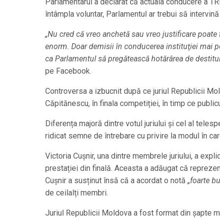
Parlamentarul a declarat că actuala conducere a TRM a
întâmpla voluntar, Parlamentul ar trebui să intervin
„Nu cred că vreo anchetă sau vreo justificare poate f
enorm. Doar demisii în conducerea instituţiei mai 
ca Parlamentul să pregătească hotărârea de destituir
pe Facebook.
Controversa a izbucnit după ce juriul Republicii Mo
Căpitănescu, în finala competiției, în timp ce publ
Diferența majoră dintre votul juriului și cel al telesp
ridicat semne de întrebare cu privire la modul în car
Victoria Cușnir, una dintre membrele juriului, a expli
prestației din finală. Aceasta a adăugat că reprezent
Cușnir a susținut însă că a acordat o notă
„foarte b
de ceilalți membri.
Juriul Republicii Moldova a fost format din șapte me