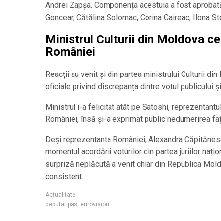
Andrei Zapșa. Componența acestuia a fost aprobată
Goncear, Cătălina Solomac, Corina Caireac, Ilona Ste
Ministrul Culturii din Moldova c
României
Reacții au venit și din partea ministrului Culturii di
oficiale privind discrepanța dintre votul publicului și c
Ministrul i-a felicitat atât pe Satoshi, reprezentan
României, însă și-a exprimat public nedumerirea față 
Deși reprezentanta României, Alexandra Căpitănescu,
momentul acordării voturilor din partea juriilor naț
surpriză neplăcută a venit chiar din Republica Moldo
consistent.
Actualitate
deputat pas
,
eurovision