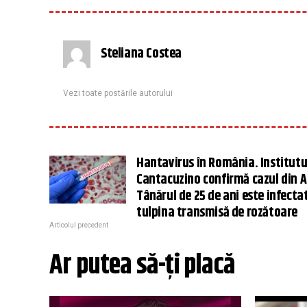
Steliana Costea
Vezi toate postările autorului
Hantavirus în România. Institutu
Cantacuzino confirmă cazul din A
Tânărul de 25 de ani este infecta
tulpina transmisă de rozătoare
Articolul precedent
Ar putea să-ți placă