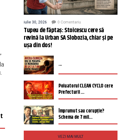
iulie 30, 2026
0 Comentariu
Tupeu de făptaș: Stoicescu cere să
revină la Urban SA Slobozia, chiar și pe
ușa din dos!
”
...
la
.
Poluatorul CLEAN CYCLO cere
Prefecturii ...
Împrumut sau corupție?
ut
Schema de 7 mil...
VEZI MAI MULT