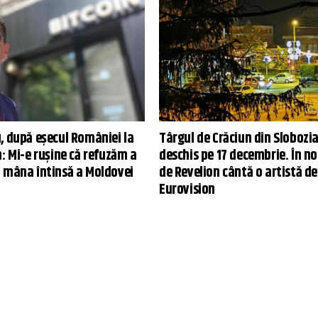
, după eșecul României la
Târgul de Crăciun din Slobozia
: Mi-e rușine că refuzăm a
deschis pe 17 decembrie. În n
 mâna întinsă a Moldovei
de Revelion cântă o artistă de
Eurovision