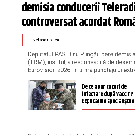
demisia conducerii Telerad
controversat acordat Româ
de
Steliana Costea
Deputatul PAS Dinu Plîngău cere demisi
(TRM), instituția responsabilă de desemna
Eurovision 2026, în urma punctajului ext
De ce apar cazuri de
infectare după vaccin?
Explicațiile specialiștilo