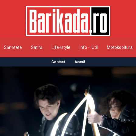
Sănătate
Satiră
Life+style
Info – Util
Motokooltura
Contact
Acasă