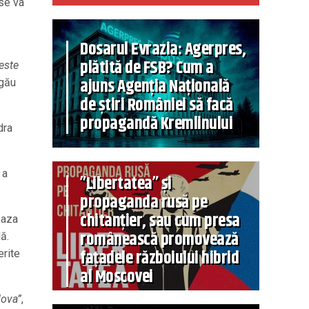
 se va
Dosarul Evrazia: Agerpres,
plătită de FSB? Cum a
este
ajuns Agenția Națională
ngău
de știri României să facă
propagandă Kremlinului
dra
 a
”Libertatea” și
propaganda rusă pe
chitanțier, sau cum presa
baza
românească promovează
ă.
fațadele războiului hibrid
erite
al Moscovei
dova”
,