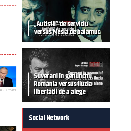
„Autiștii” de serviciu
versus Mesia de balamuc
Suverani în genunchi!
România versus iluzia
libertății de a alege
colul următor
Social Network