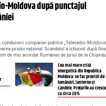
io-Moldova după punctajul 
niei
a conducerii companiei publice „Teleradio-Moldova
rea juriului național. Scandalul a izbucnit după fina
rem de mic acordat României de juriul de la Chișinău
Cea mai mare criză
energetică din Republica
Moldova: se fac provizii de
r
lumânări, lanterne și
candele. Prețurile au cresc
cu circa 20%