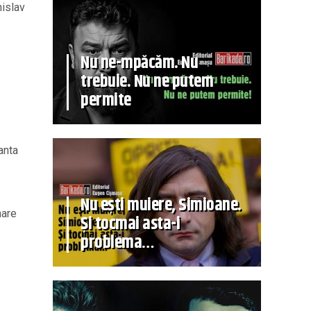
nislav
Nu ne-mpăcăm. Nu
trebuie. Nu ne putem
permite
anta
Nu ești muiere, Simioane.
mare
Și tocmai asta-i
problema…