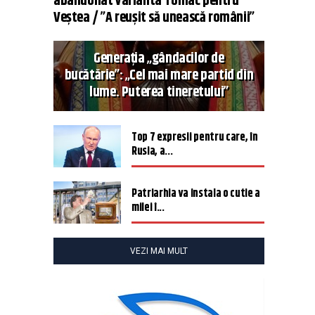
abandonat varianta Tomac pentru
Veștea / ”A reușit să unească românii”
Generația „gândacilor de
bucătărie”: „Cel mai mare partid din
lume. Puterea tineretului”
Top 7 expresii pentru care, în
Rusia, a...
Patriarhia va instala o cutie a
milei î...
VEZI MAI MULT