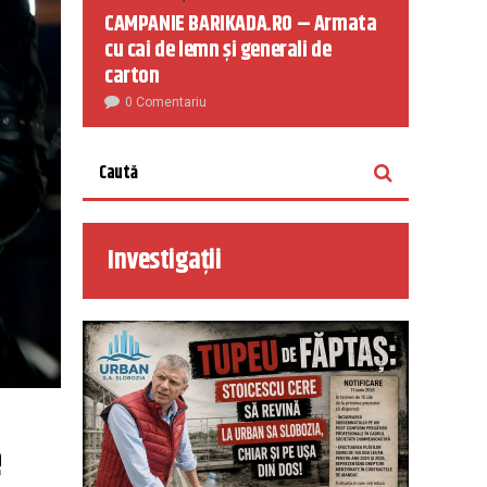
CAMPANIE BARIKADA.RO – Armata
cu cai de lemn și generali de
carton
0 Comentariu
Investigații
 