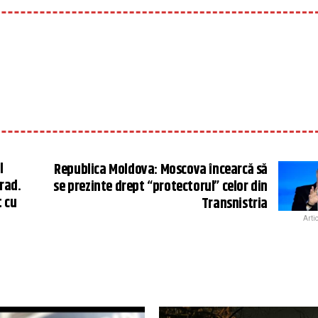
l
Republica Moldova: Moscova încearcă să
rad.
se prezinte drept “protectorul” celor din
t cu
Transnistria
Arti