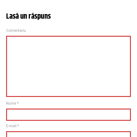
Lasă un răspuns
Comentariu
Nume
*
E-mail
*