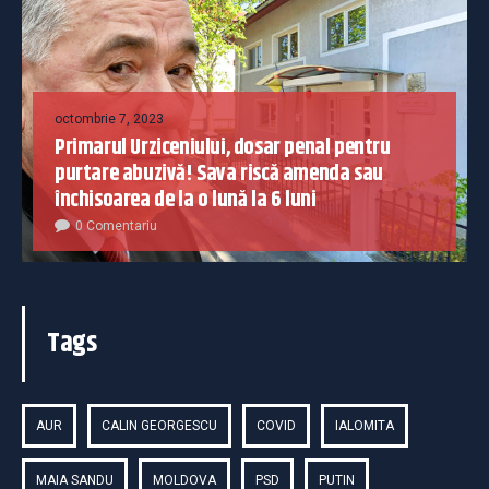
octombrie 7, 2023
Primarul Urziceniului, dosar penal pentru
purtare abuzivă! Sava riscă amenda sau
închisoarea de la o lună la 6 luni
0 Comentariu
Tags
AUR
CALIN GEORGESCU
COVID
IALOMITA
MAIA SANDU
MOLDOVA
PSD
PUTIN