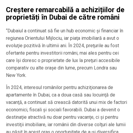
Creștere remarcabilă a achizițiilor de
proprietăți în Dubai de către români
“Dubaiul a continuat să fie un hub economic şi financiar în
regiunea Orientului Mijlociu, iar piaţa imobiliară a avut o
evoluţie pozitivă în ultimii ani. În 2024, preţurile au fost
ofertante pentru investitorii români, mai ales pentru cei
care îşi doresc o proprietate de lux la preţuri accesibile
comparativ cu alte oraşe din lume, precum Londra sau
New York.
În 2024, interesul românilor pentru achiziţionarea de
apartamente în Dubai, ca a doua casă sau locuinţă de
vacanţă, a continuat să crească datorită unui mix de factori
economici, fiscali şi sociali favorabili. Dubai a devenit o
destinaţie atractivă nu doar pentru vacanţe, ci şi pentru
investiţii imobiliare, iar românii din diverse colţuri ale lumii
au găsit în acest oraş o oportunitate de a-şi diversifica