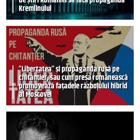
de știri României să facă propagandă
Kremlinului
”Libertatea” și propaganda rusă pe
chitanțier, sau cum presa românească
promovează fațadele războiului hibrid
al Moscovei