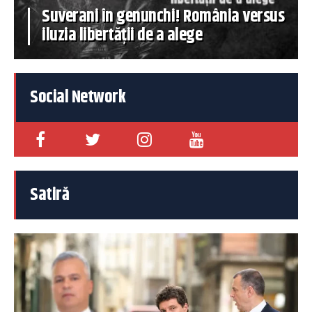
Suverani în genunchi! România versus
iluzia libertății de a alege
Social Network
Satiră