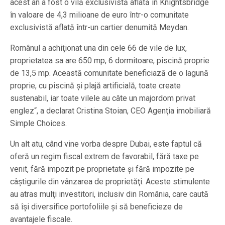
acest an a fost o vilă exclusivistă aflată în Knightsbridge
în valoare de 4,3 milioane de euro într-o comunitate
exclusivistă aflată într-un cartier denumită Meydan.
Românul a achiţionat una din cele 66 de vile de lux,
proprietatea sa are 650 mp, 6 dormitoare, piscină proprie
de 13,5 mp. Această comunitate beneficiază de o lagună
proprie, cu piscină şi plajă artificială, toate create
sustenabil, iar toate vilele au câte un majordom privat
englez“, a declarat Cristina Stoian, CEO Agenţia imobiliară
Simple Choices.
Un alt atu, când vine vorba despre Dubai, este faptul că
oferă un regim fiscal extrem de favorabil, fără taxe pe
venit, fără impozit pe proprietate şi fără impozite pe
câştigurile din vânzarea de proprietăţi. Aceste stimulente
au atras mulţi investitori, inclusiv din România, care caută
să îşi diversifice portofoliile şi să beneficieze de
avantajele fiscale.