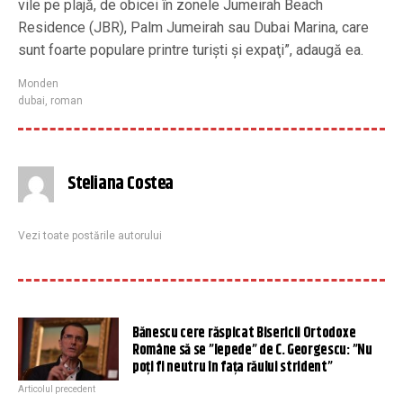
vile pe plajă, de obicei în zonele Jumeirah Beach
Residence (JBR), Palm Jumeirah sau Dubai Marina, care
sunt foarte populare printre turişti şi expaţi”, adaugă ea.
Monden
dubai
,
roman
Steliana Costea
Vezi toate postările autorului
Bănescu cere răspicat Bisericii Ortodoxe
Române să se ”lepede” de C. Georgescu: ”Nu
poți fi neutru în fața răului strident”
Articolul precedent