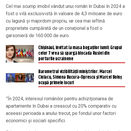
Cel mai scump imobil vândut unui român în Dubai în 2024 a
fost o vilă exclusivistă în valoare de 4,3 milioane de euro
cu lagună și majordom propriu, iar cea mai ieftină
proprietate cumpărată de un conațional a fost o
garsonieră de 160.000 de euro.
Chișinăul, invitat la masa bogaților lumii: Grupul
celor 7 vrea să spargă blocada Rusiei din
porturile ucrainene
Barometrul vizibilităţii miniştrilor. Marcel
Ciolacu, Simona Bucura-Oprescu și Marcel Boloş
ocupă primele locuri
”În 2024, interesul românilor pentru achiziţionarea de
apartamente în Dubai a creascut cu 20% comparativ cu
aceeasi perioada a anului trecut, pe fondul unor factori
economici şi sociali specifici.