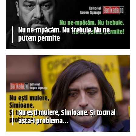
Nu ne-mpăcăm. Nu trebuie. Nu ne
putem permite
Nu ești muiere, Simioane. Și tocmai
asta-i problema…