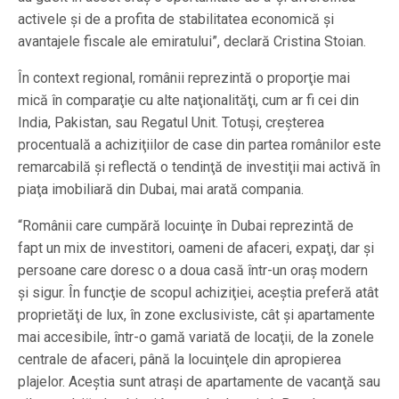
activele şi de a profita de stabilitatea economică şi
avantajele fiscale ale emiratului”, declară Cristina Stoian.
În context regional, românii reprezintă o proporţie mai
mică în comparaţie cu alte naţionalităţi, cum ar fi cei din
India, Pakistan, sau Regatul Unit. Totuşi, creşterea
procentuală a achiziţiilor de case din partea românilor este
remarcabilă şi reflectă o tendinţă de investiţii mai activă în
piaţa imobiliară din Dubai, mai arată compania.
“Românii care cumpără locuinţe în Dubai reprezintă de
fapt un mix de investitori, oameni de afaceri, expaţi, dar şi
persoane care doresc o a doua casă într-un oraş modern
şi sigur. În funcţie de scopul achiziţiei, aceştia preferă atât
proprietăţi de lux, în zone exclusiviste, cât şi apartamente
mai accesibile, într-o gamă variată de locaţii, de la zonele
centrale de afaceri, până la locuinţele din apropierea
plajelor. Aceştia sunt atraşi de apartamente de vacanţă sau