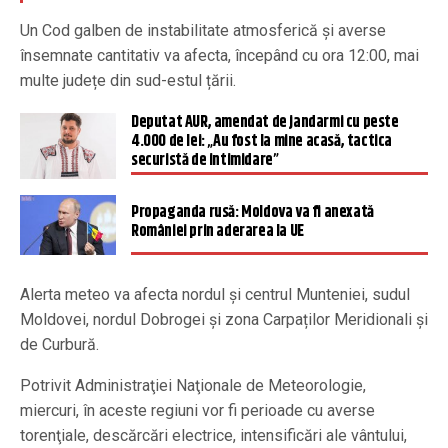
Un Cod galben de instabilitate atmosferică şi averse
însemnate cantitativ va afecta, începând cu ora 12:00, mai
multe județe din sud-estul țării.
Deputat AUR, amendat de jandarmi cu peste
4.000 de lei: „Au fost la mine acasă, tactica
securistă de intimidare”
Propaganda rusă: Moldova va fi anexată
României prin aderarea la UE
Alerta meteo va afecta nordul și centrul Munteniei, sudul
Moldovei, nordul Dobrogei și zona Carpaților Meridionali și
de Curbură.
Potrivit Administraţiei Naţionale de Meteorologie,
miercuri, în aceste regiuni vor fi perioade cu averse
torenţiale, descărcări electrice, intensificări ale vântului,