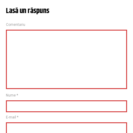
Lasă un răspuns
Comentariu
Nume
*
E-mail
*