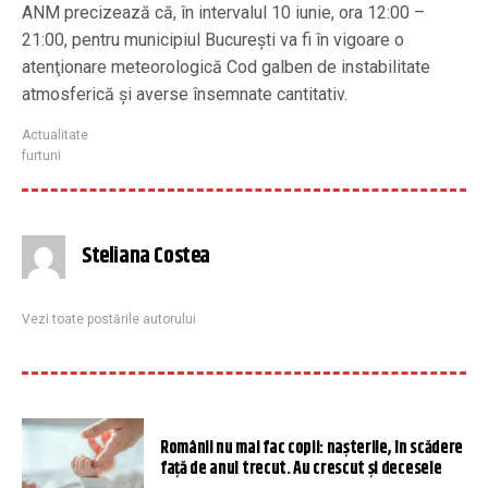
ANM precizează că, în intervalul 10 iunie, ora 12:00 –
21:00, pentru municipiul Bucureşti va fi în vigoare o
atenţionare meteorologică Cod galben de instabilitate
atmosferică şi averse însemnate cantitativ.
Actualitate
furtuni
Steliana Costea
Vezi toate postările autorului
Românii nu mai fac copii: naşterile, în scădere
faţă de anul trecut. Au crescut şi decesele