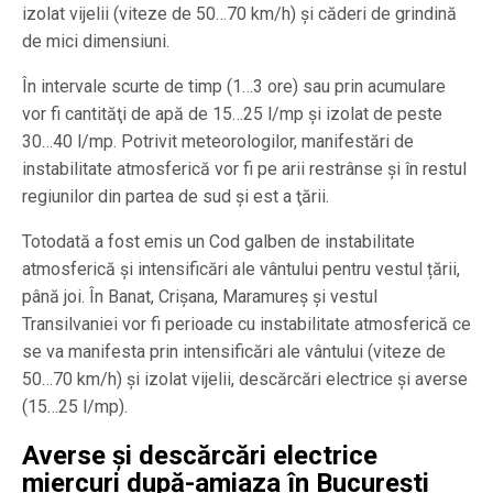
izolat vijelii (viteze de 50…70 km/h) şi căderi de grindină
de mici dimensiuni.
În intervale scurte de timp (1…3 ore) sau prin acumulare
vor fi cantităţi de apă de 15…25 l/mp şi izolat de peste
30…40 l/mp. Potrivit meteorologilor, manifestări de
instabilitate atmosferică vor fi pe arii restrânse şi în restul
regiunilor din partea de sud şi est a ţării.
Totodată a fost emis un Cod galben de instabilitate
atmosferică și intensificări ale vântului pentru vestul țării,
până joi. În Banat, Crișana, Maramureș și vestul
Transilvaniei vor fi perioade cu instabilitate atmosferică ce
se va manifesta prin intensificări ale vântului (viteze de
50…70 km/h) și izolat vijelii, descărcări electrice și averse
(15…25 l/mp).
Averse şi descărcări electrice
miercuri după-amiaza în Bucureşti