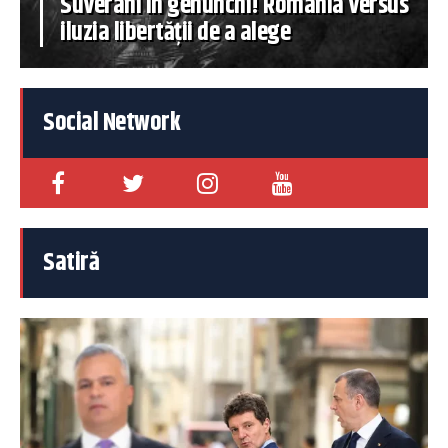
Suverani în genunchi! România versus
iluzia libertății de a alege
Social Network
Satiră