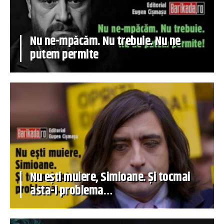
Nu ne-mpăcăm. Nu trebuie. Nu ne
putem permite
Nu ești muiere, Simioane. Și tocmai
asta-i problema…