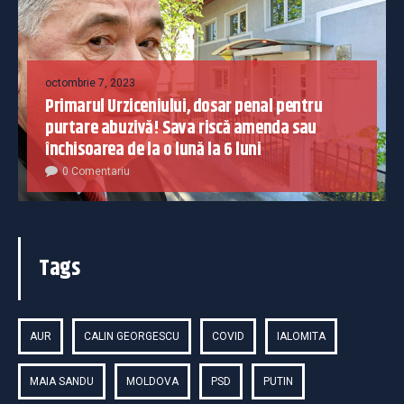
octombrie 7, 2023
Primarul Urziceniului, dosar penal pentru
purtare abuzivă! Sava riscă amenda sau
închisoarea de la o lună la 6 luni
0 Comentariu
Tags
AUR
CALIN GEORGESCU
COVID
IALOMITA
MAIA SANDU
MOLDOVA
PSD
PUTIN