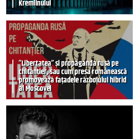
Kremlinului
”Libertatea” și propaganda rusă pe
chitanțier, sau cum presa românească
promovează fațadele războiului hibrid
al Moscovei