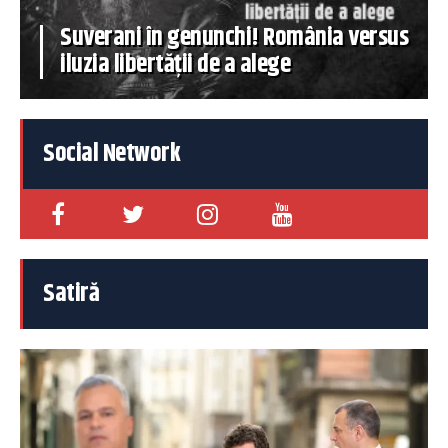
Suverani în genunchi! România versus
iluzia libertății de a alege
Social Network
Satiră