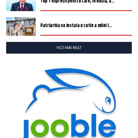
Top 7 expresii pentru care, în Rusia, a...
Patriarhia va instala o cutie a milei î...
VEZI MAI MULT