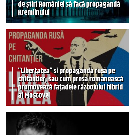
de știri României să facă propagandă
Kremlinului
”Libertatea” și propaganda rusă pe
chitanțier, sau cum presa românească
promovează fațadele războiului hibrid
al Moscovei