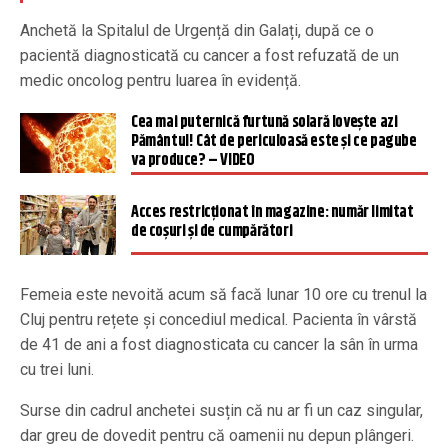
Anchetă la Spitalul de Urgență din Galați, după ce o
pacientă diagnosticată cu cancer a fost refuzată de un
medic oncolog pentru luarea în evidență.
Cea mai puternică furtună solară loveşte azi
Pământul! Cât de periculoasă este şi ce pagube
va produce? – VIDEO
Acces restricționat în magazine: număr limitat
de coșuri și de cumpărători
Femeia este nevoită acum să facă lunar 10 ore cu trenul la
Cluj pentru rețete și concediul medical. Pacienta în vârstă
de 41 de ani a fost diagnosticata cu cancer la sân în urma
cu trei luni.
Surse din cadrul anchetei susțin că nu ar fi un caz singular,
dar greu de dovedit pentru că oamenii nu depun plângeri.