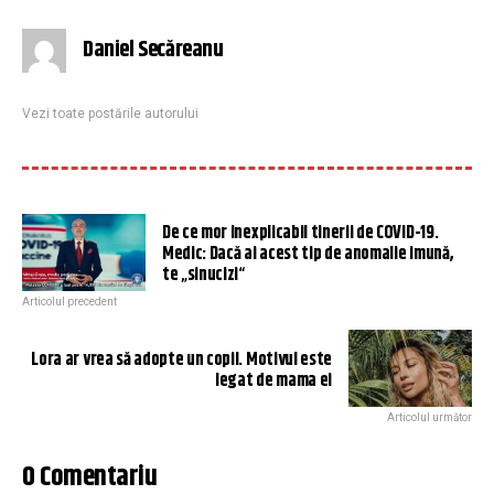
Daniel Secăreanu
Vezi toate postările autorului
De ce mor inexplicabil tinerii de COVID-19.
Medic: Dacă ai acest tip de anomalie imună,
te „sinucizi“
Articolul precedent
Lora ar vrea să adopte un copil. Motivul este
legat de mama ei
Articolul următor
0 Comentariu