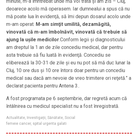
minute, m-a îmntrebat unde mă voi trata şi am zis – Cluj,
deoarece acolo mă operasem. Iar dumnealui a spus că nu
mă poate lua în evidenţă, să îmi depun dosarul acolo unde
m-am operat.
M-am simţit umilită, dezamăgită,
vinovată că m-am îmbolnăvit, vinovată că trebuie să
ajung la uşile medicilor
.Conform legii şi diagnosticului
am dreptul la 1 an de zile concediu medical, dar pentru
asta trebuie să fiu luată în evidenţă. Concediu se
eliberează la 30-31 de zile şi eu nu pot să mă duc lunar la
Cluj, 10 ore dus şi 10 ore întors doar pentru un concediu
medical sau dacă am nevoie de vreo trimitere ori reţetă.” a
declarat pacienta pentru Antena 3..
A fost programata pe 6 septembrie, dar regretă acum că
întâlnirea cu medicul specialist nu a fost înregistrată.
Actualitate
,
Investigații
,
Sănătate
,
Social
femeie cancer
,
spital urgenta galati