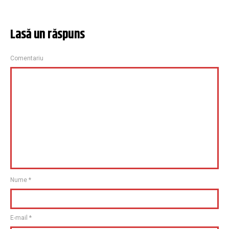
Lasă un răspuns
Comentariu
Nume
*
E-mail
*