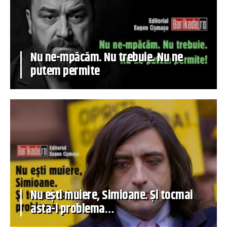
Nu ne-mpăcăm. Nu trebuie. Nu ne
putem permite
Nu ești muiere, Simioane. Și tocmai
asta-i problema…