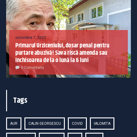
octombrie 7, 2023
Primarul Urziceniului, dosar penal pentru
purtare abuzivă! Sava riscă amenda sau
închisoarea de la o lună la 6 luni
0 Comentariu
Tags
AUR
CALIN GEORGESCU
COVID
IALOMITA