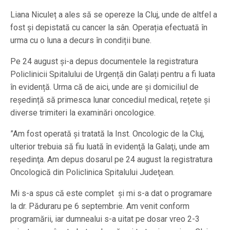
Liana Niculeț a ales să se opereze la Cluj, unde de altfel a
fost și depistată cu cancer la sân. Operația efectuată în
urma cu o luna a decurs în condiții bune.
Pe 24 august și-a depus documentele la registratura
Policlinicii Spitalului de Urgență din Galați pentru a fi luata
în evidență. Urma că de aici, unde are și domiciliul de
reședință să primesca lunar concediul medical, rețete și
diverse trimiteri la examinări oncologice.
”Am fost operată şi tratată la Inst. Oncologic de la Cluj,
ulterior trebuia să fiu luată în evidenţă la Galaţi, unde am
reşedinţa. Am depus dosarul pe 24 august la registratura
Oncologică din Policlinica Spitalului Judeţean.
Mi s-a spus că este complet şi mi s-a dat o programare
la dr. Păduraru pe 6 septembrie. Am venit conform
programării, iar dumnealui s-a uitat pe dosar vreo 2-3