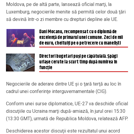
Moldova, pe de altă parte, lansează oficial marţi, la
Luxemburg, negocierile menite să permită celor două ţări
să devină într-o zi membre cu drepturi depline ale UE.
Dani Mocanu, recompensat cu o diplomă de
excelență de primarul unei comune. Zeci de mii
de euro, cheltuiți pe o petrecere cu maneliști
Directori bugetari puşi pe căpătuială. Şpăgi
uriaşe cerute la scurt timp după numirea în
funcţie
Negocierile de aderare dintre UE şi o ţară terţă au loc în
cadrul unei conferinţe interguvernamentale (CIG).
Conform unei surse diplomatice, UE-27 va deschide oficial
discuţiile cu Ucraina marţi după-amiază, în jurul orei 15:30
(13:30 GMT), urmată de Republica Moldova, relatează AFP.
Deschiderea acestor discuţii este rezultatul unui acord