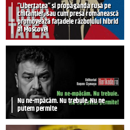
”Libertatea” și propaganda rusă pe
chitanțier, sau cum presa românească
promovează fațadele războiului hibrid
al Moscovei
Nu ne-mpăcăm. Nu trebuie. Nu ne
putem permite