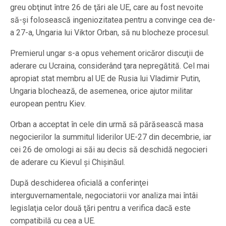
greu obţinut între 26 de ţări ale UE, care au fost nevoite
să-şi folosească ingeniozitatea pentru a convinge cea de-
a 27-a, Ungaria lui Viktor Orban, să nu blocheze procesul.
Premierul ungar s-a opus vehement oricăror discuţii de
aderare cu Ucraina, considerând ţara nepregătită. Cel mai
apropiat stat membru al UE de Rusia lui Vladimir Putin,
Ungaria blochează, de asemenea, orice ajutor militar
european pentru Kiev.
Orban a acceptat în cele din urmă să părăsească masa
negocierilor la summitul liderilor UE-27 din decembrie, iar
cei 26 de omologi ai săi au decis să deschidă negocieri
de aderare cu Kievul şi Chişinăul.
După deschiderea oficială a conferinţei
interguvernamentale, negociatorii vor analiza mai întâi
legislaţia celor două ţări pentru a verifica dacă este
compatibilă cu cea a UE.