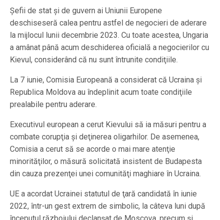
Şefii de stat şi de guvern ai Uniunii Europene
deschiseseră calea pentru astfel de negocieri de aderare
la mijlocul lunii decembrie 2023. Cu toate acestea, Ungaria
a amânat până acum deschiderea oficială a negocierilor cu
Kievul, considerând că nu sunt întrunite condiţiile.
La 7 iunie, Comisia Europeană a considerat că Ucraina şi
Republica Moldova au îndeplinit acum toate condiţiile
prealabile pentru aderare.
Executivul european a cerut Kievului să ia măsuri pentru a
combate corupţia şi deţinerea oligarhilor. De asemenea,
Comisia a cerut să se acorde o mai mare atenţie
minorităţilor, o măsură solicitată insistent de Budapesta
din cauza prezenţei unei comunităţi maghiare în Ucraina.
UE a acordat Ucrainei statutul de ţară candidată în iunie
2022, într-un gest extrem de simbolic, la câteva luni după
începutul războiului declanşat de Moscova, precum şi