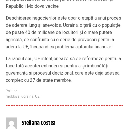
Republicii Moldova vecine.
Deschiderea negocierilor este doar o etapă a unui proces
de aderare lung şi anevoios. Ucraina, o ţară cu o populaţie
de peste 40 de milioane de locuitori şi o mare putere
agricolă, se confruntă cu o serie de provocări pentru a
adera la UE, începând cu problema ajutorului financiar.
La rândul său, UE intenţionează să se reformeze pentru a
face faţă acestei extinderi şi pentru a-şi îmbunătăţi
guvernanţa şi procesul decizional, care este deja adesea
complex cu 27 de state membre.
Politică
moldova
,
ucraina
,
UE
Steliana Costea