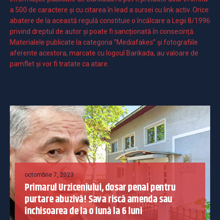
a 500 de caractere şi cu citarea în lead a sursei cu link activ. Orice
abatere de la această regulă constituie o încălcare a Legii 8/1996
privind dreptul de autor și poate fi sancționată în consecință.
Materialele publicate la categoria ”Mediafakes” și fotografiile
aferente acestora, marcate cu logoul Barikada, au valoare de
pamflet și vor fi tratate ca atare.
octombrie 7, 2023
Primarul Urziceniului, dosar penal pentru
purtare abuzivă! Sava riscă amenda sau
închisoarea de la o lună la 6 luni