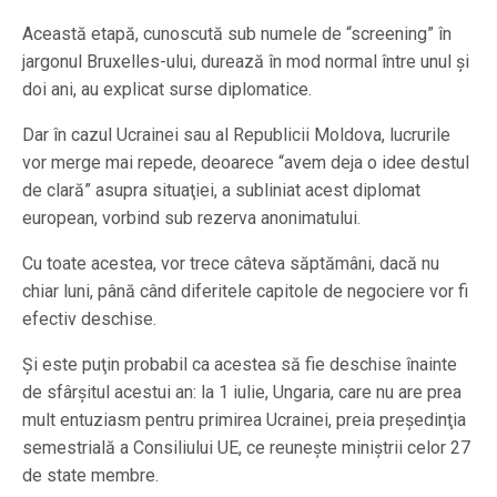
Această etapă, cunoscută sub numele de “screening” în
jargonul Bruxelles-ului, durează în mod normal între unul şi
doi ani, au explicat surse diplomatice.
Dar în cazul Ucrainei sau al Republicii Moldova, lucrurile
vor merge mai repede, deoarece “avem deja o idee destul
de clară” asupra situaţiei, a subliniat acest diplomat
european, vorbind sub rezerva anonimatului.
Cu toate acestea, vor trece câteva săptămâni, dacă nu
chiar luni, până când diferitele capitole de negociere vor fi
efectiv deschise.
Şi este puţin probabil ca acestea să fie deschise înainte
de sfârşitul acestui an: la 1 iulie, Ungaria, care nu are prea
mult entuziasm pentru primirea Ucrainei, preia preşedinţia
semestrială a Consiliului UE, ce reuneşte miniştrii celor 27
de state membre.