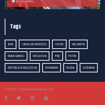
0 Comentariu
Tags
AUR
CALIN GEORGESCU
COVID
IALOMITA
MAIA SANDU
MOLDOVA
PSD
PUTIN
REPUBLICA MOLDOVA
ROMANIA
RUSIA
UCRAINA
CONTACT: barikadanews@gmail.com