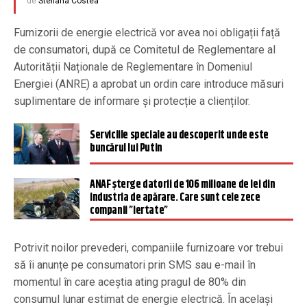
de
Steliana Costea
Furnizorii de energie electrică vor avea noi obligații față
de consumatori, după ce Comitetul de Reglementare al
Autorității Naționale de Reglementare în Domeniul
Energiei (ANRE) a aprobat un ordin care introduce măsuri
suplimentare de informare și protecție a clienților.
Serviciile speciale au descoperit unde este
buncărul lui Putin
ANAF șterge datorii de 106 milioane de lei din
industria de apărare. Care sunt cele zece
companii ”iertate”
Potrivit noilor prevederi, companiile furnizoare vor trebui
să îi anunțe pe consumatori prin SMS sau e-mail în
momentul în care aceștia ating pragul de 80% din
consumul lunar estimat de energie electrică. În același