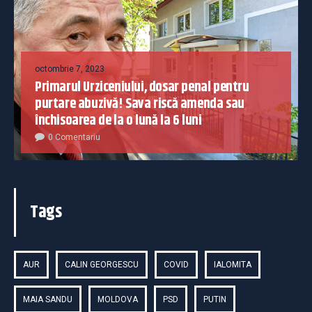
octombrie 7, 2023
Primarul Urziceniului, dosar penal pentru
purtare abuzivă! Sava riscă amenda sau
închisoarea de la o lună la 6 luni
0 Comentariu
Tags
AUR
CALIN GEORGESCU
COVID
IALOMITA
MAIA SANDU
MOLDOVA
PSD
PUTIN