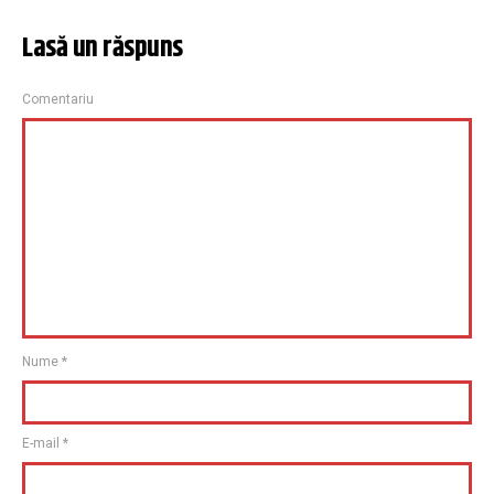
Lasă un răspuns
Comentariu
Nume
*
E-mail
*