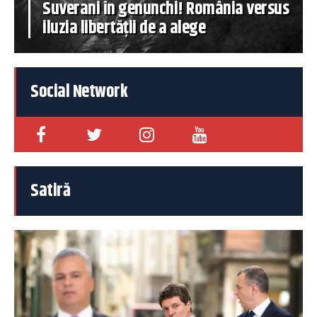
Suverani în genunchi! România versus
iluzia libertății de a alege
Social Network
Satiră