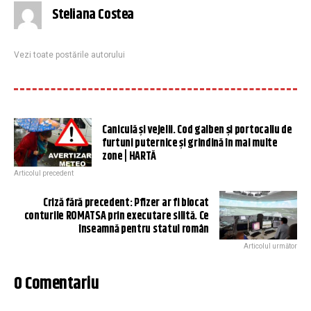
Steliana Costea
Vezi toate postările autorului
Caniculă și vejelii. Cod galben și portocaliu de
furtuni puternice și grindină în mai multe
zone | HARTĂ
Articolul precedent
Criză fără precedent: Pfizer ar fi blocat
conturile ROMATSA prin executare silită. Ce
înseamnă pentru statul român
Articolul următor
0 Comentariu