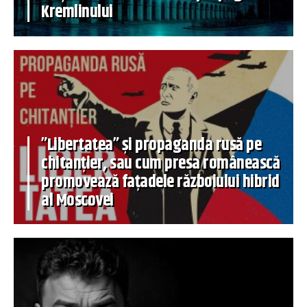
Kremlinului
”Libertatea” și propaganda rusă pe
chitanțier, sau cum presa românească
promovează fațadele războiului hibrid
al Moscovei