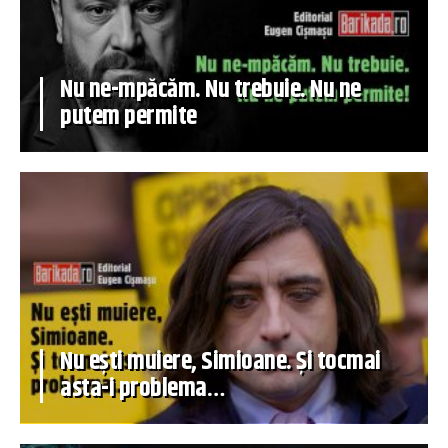
Nu ne-mpăcăm. Nu trebuie. Nu ne
putem permite
Nu ești muiere, Simioane. Și tocmai
asta-i problema…