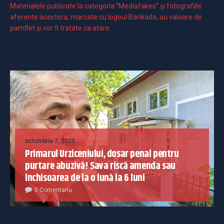
Materialele publicate la categoria ”Mediafakes” și fotografiile
aferente acestora, marcate cu logoul Barikada, au valoare de
pamflet și vor fi tratate ca atare.
octombrie 7, 2023
Primarul Urziceniului, dosar penal pentru
purtare abuzivă! Sava riscă amenda sau
închisoarea de la o lună la 6 luni
0 Comentariu