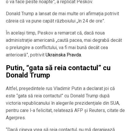
o va face peste noapte”, a replicat Peskov.
Donald Trump a lansat de mai multe ori afirmația potrivit
căreia că va pune capăt războiului „în 24 de ore”.
În același timp, Peskov a remarcat că, dacă noua
administrație americană „caută pacea, mai degrabă decât
o prelungire a conflictului, va fi mai bună decât cea
anterioară”, potrivit
Ukrainska Pravda
.
Putin, “gata să reia contactul” cu
Donald Trump
Altfel, preşedintele rus Vladimir Putin a declarat joi că
este “gata să reia contactul” cu Donald Trump după
victoria republicanului în alegerile prezidenţiale din SUA,
pentru care l-a felicitat, relatează AFP şi Reuters, citate de
Agerpres.
“Dacă cineva vrea să reia contactul, nu mă deranjează.