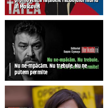
promovează fațadele războiului hibrid
al Moscovei
Nu ne-mpăcăm. Nu trebuie. Nu ne
putem permite