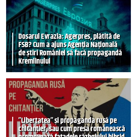
Dosarul Evrazia: Agerpres, plătită de
FSB? Cum a ajuns Agenția Națională
de știri României să facă propagandă
Kremlinului
”Libertatea” și propaganda rusă pe
chitanțier, sau cum presa românească