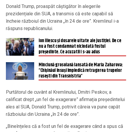
Donald Trump, proaspăt câștigător în alegerile
prezidențiale din SUA, a transmis că este capabil să
încheie războiul din Ucraina „în 24 de ore”. Kremlinul i-a
răspuns republicanului.
Ion Iliescu și dosarele uitate ale Justiției. De ce
nu a fost condamnat niciodată fostul
președinte. Ce acuzatii i s-au adus
Minciună grosolană lansată de Maria Zaharova:
”Chișinăul însuși împiedică retragerea trupelor
rusești din Transnistria”
Purtătorul de cuvânt al Kremlinului, Dmitri Peskov, a
calificat drept „un fel de exagerare” afirmația președintelui
ales al SUA, Donald Trump, potrivit căreia va pune capăt
războiului din Ucraina „în 24 de ore”.
„Bineînțeles că a fost un fel de exagerare când a spus că