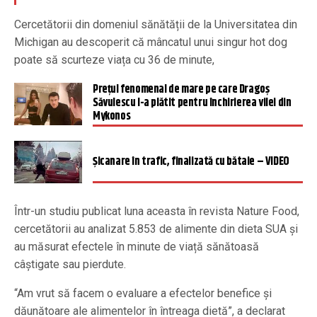
Cercetătorii din domeniul sănătății de la Universitatea din
Michigan au descoperit că mâncatul unui singur hot dog
poate să scurteze viața cu 36 de minute,
Preţul fenomenal de mare pe care Dragoş
Săvulescu l-a plătit pentru închirierea vilei din
Mykonos
Şicanare în trafic, finalizată cu bătaie – VIDEO
Într-un studiu publicat luna aceasta în revista Nature Food,
cercetătorii au analizat 5.853 de alimente din dieta SUA și
au măsurat efectele în minute de viață sănătoasă
câștigate sau pierdute.
“Am vrut să facem o evaluare a efectelor benefice și
dăunătoare ale alimentelor în întreaga dietă”, a declarat