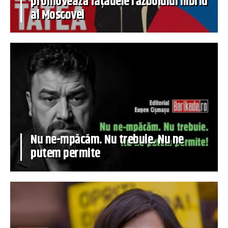
promovează fațadele războiului hibrid
al Moscovei
Nu ne-mpăcăm. Nu trebuie. Nu ne
putem permite