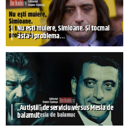
Nu ești muiere, Simioane. Și tocmai
asta-i problema…
„Autiștii” de serviciu versus Mesia de
balamuc