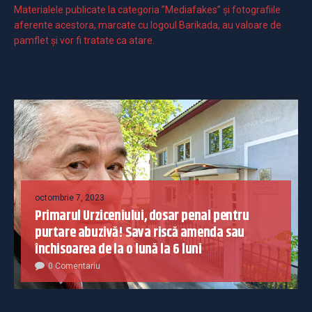
Materialele publicate la categoria ”Mediafakes” și fotografiile
aferente acestora, marcate cu logoul Barikada, au valoare de
pamflet și vor fi tratate ca atare.
octombrie 7, 2023
Primarul Urziceniului, dosar penal pentru
purtare abuzivă! Sava riscă amenda sau
închisoarea de la o lună la 6 luni
0 Comentariu