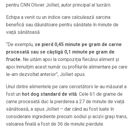
pentru CNN Olivier Jolliet, autor principal al lucrării.
Echipa a venit cu un indice care calculează sarcina
benefică sau dăunătoare pentru sănătate în minute de
viață sănătoasă.
“De exemplu,
se pierd 0,45 minute pe gram de carne
procesată sau se câștigă 0,1 minute pe gram de
fructe.
Ne uităm apoi la compoziția fiecărui aliment și
apoi înmulțim acest număr cu profilurile alimentare pe care
le-am dezvoltat anterior”, Jolliet spus.
Unul dintre alimentele pe care cercetătorii le-au măsurat a
fost un
hot dog standard de vită
. Cele 61 de grame de
carne procesată duc la pierderea a 27 de minute de viață
sănătoasă, a spus Jolliet – dar când au fost luate în
considerare ingrediente precum sodiul și acizii grași trans,
valoarea finală a fost de 36 de minute pierdute.