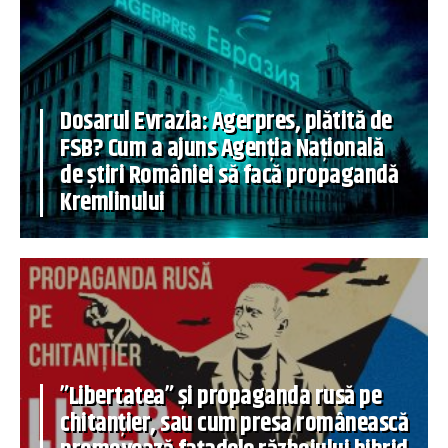
Dosarul Evrazia: Agerpres, plătită de
FSB? Cum a ajuns Agenția Națională
de știri României să facă propagandă
Kremlinului
”Libertatea” și propaganda rusă pe
chitanțier, sau cum presa românească