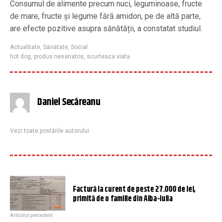
Consumul de alimente precum nuci, leguminoase, fructe
de mare, fructe și legume fără amidon, pe de altă parte,
are efecte pozitive asupra sănătății, a constatat studiul.
Actualitate
,
Sănătate
,
Social
hot dog
,
produs nesanatos
,
scurteaza viata
Daniel Secăreanu
Vezi toate postările autorului
Factură la curent de peste 27.000 de lei,
primită de o familie din Alba-Iulia
Articolul precedent