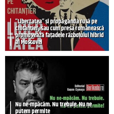
”Libertatea” și propaganda rusă pe
chitanțier, sau cum presa românească
promovează fațadele războiului hibrid
al Moscovei
Nu ne-mpăcăm. Nu trebuie. Nu ne
putem permite