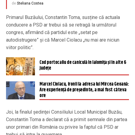
de
Steliana Costea
Primarul Buzăului, Constantin Toma, susține că actuala
conducere a PSD ar trebui să se retragă la următorul
congres, afirmând că partidul este „setat pe
autodistrugere” și că Marcel Ciolacu „nu mai are niciun
viitor politic”.
Cod portocaliu de caniculă în Ialomiţa şi în alte 6
judeţe
Marcel Ciolacu, ironii la adresa lui Mircea Geoană:
Are experienţă de preşedinte, a mai fost câteva
ore
Joi, la finalul şedinţei Consiliului Local Municipal Buzău,
Constantin Toma a declarat că a primit semnale din partea
unor primari din România cu privire la faptul că PSD ar
trebui să intre la guvernare.