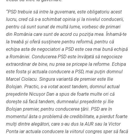
“PSD trebuie să intre la guvernare, este obligatoriu acest
lucru, cred că s-a schimbat opinia şi la nivelul conducerii,
pentru că sunt sunat de multă lume, vorbesc de primari
din România care sunt de acord cu poziţia mea. Înhamă-te
la treabă şi oferă susţinere pentru reformă, pentru că
echipa asta de negociatori a PSD este cea mai bună echipă
a României. Conducerea PSD este învăţată să negocieze
extraordinar de bine, nu prea se pricepe la reforme. Echipa
este fosta şi actuala conducere a PSD, mai puţin domnul
Marcel Ciolacu. Singura variantă de premier este Ilie
Bolojan. Practic, s-a votat acest tandem, domnul actual
preşedinte Nicuşor Dan a spus de foarte multe ori că
doreşte să facă tandem, dumnealui preşedinte şi Ilie
Bolojan premier, pentru conducerea ţării. PSD are în
momentul ăsta o problemă de credibilitate, a pierdut foarte
mulţi dintre alegători, care s-au dus la AUR sau la Victor
Ponta iar actuala conducere la viitorul congres sper să facă