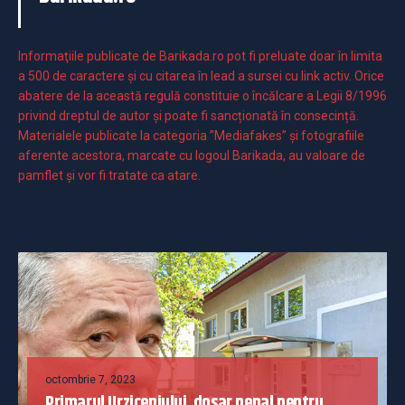
Informaţiile publicate de Barikada.ro pot fi preluate doar în limita
a 500 de caractere şi cu citarea în lead a sursei cu link activ. Orice
abatere de la această regulă constituie o încălcare a Legii 8/1996
privind dreptul de autor și poate fi sancționată în consecință.
Materialele publicate la categoria ”Mediafakes” și fotografiile
aferente acestora, marcate cu logoul Barikada, au valoare de
pamflet și vor fi tratate ca atare.
octombrie 7, 2023
Primarul Urziceniului, dosar penal pentru