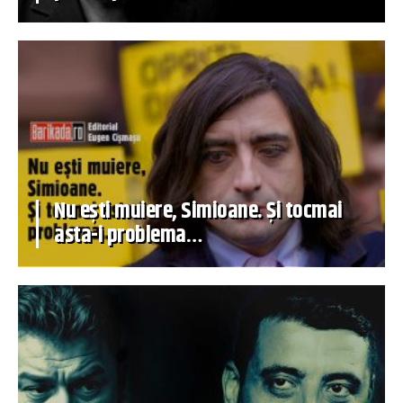
Nu ești muiere, Simioane. Și tocmai
asta-i problema…