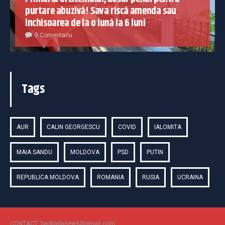
purtare abuzivă! Sava riscă amenda sau
închisoarea de la o lună la 6 luni
0 Comentariu
Tags
AUR
CALIN GEORGESCU
COVID
IALOMITA
MAIA SANDU
MOLDOVA
PSD
PUTIN
REPUBLICA MOLDOVA
ROMANIA
RUSIA
UCRAINA
CONTACT: barikadanews@gmail.com