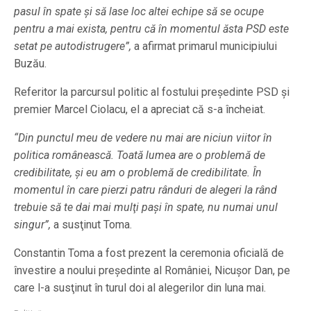
pasul în spate şi să lase loc altei echipe să se ocupe
pentru a mai exista, pentru că în momentul ăsta PSD este
setat pe autodistrugere”,
a afirmat primarul municipiului
Buzău.
Referitor la parcursul politic al fostului preşedinte PSD şi
premier Marcel Ciolacu, el a apreciat că s-a încheiat.
“Din punctul meu de vedere nu mai are niciun viitor în
politica românească. Toată lumea are o problemă de
credibilitate, şi eu am o problemă de credibilitate. În
momentul în care pierzi patru rânduri de alegeri la rând
trebuie să te dai mai mulţi paşi în spate, nu numai unul
singur”,
a susţinut Toma.
Constantin Toma a fost prezent la ceremonia oficială de
învestire a noului preşedinte al României, Nicuşor Dan, pe
care l-a susţinut în turul doi al alegerilor din luna mai.