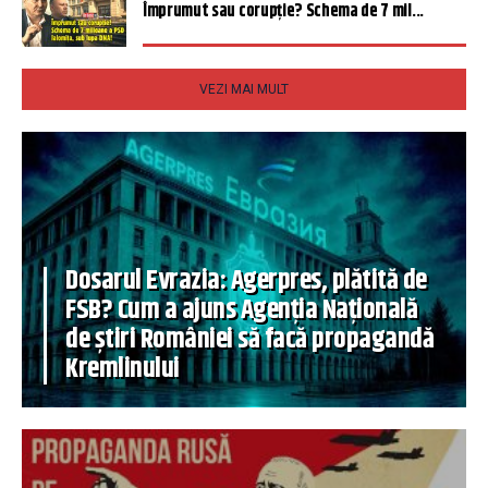
Împrumut sau corupție? Schema de 7 mil...
VEZI MAI MULT
Dosarul Evrazia: Agerpres, plătită de
FSB? Cum a ajuns Agenția Națională
de știri României să facă propagandă
Kremlinului