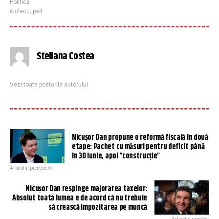
Politică
ciolacu
,
psd
Steliana Costea
Vezi toate postările autorului
Nicușor Dan propune o reformă fiscală în două
etape: Pachet cu măsuri pentru deficit până
în 30 iunie, apoi “construcție”
Articolul precedent
Nicuşor Dan respinge majorarea taxelor:
Absolut toată lumea e de acord că nu trebuie
să crească impozitarea pe muncă