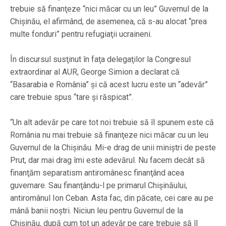
trebuie să finanţeze “nici măcar cu un leu” Guvernul de la
Chişinău, el afirmând, de asemenea, că s-au alocat “prea
multe fonduri” pentru refugiaţii ucraineni.
În discursul susţinut în faţa delegaţilor la Congresul
extraordinar al AUR, George Simion a declarat că
“Basarabia e România” şi că acest lucru este un “adevăr”
care trebuie spus “tare şi răspicat”.
“Un alt adevăr pe care tot noi trebuie să îl spunem este că
România nu mai trebuie să finanţeze nici măcar cu un leu
Guvernul de la Chişinău. Mi-e drag de unii miniştri de peste
Prut, dar mai drag îmi este adevărul. Nu facem decât să
finanţăm separatism antiromânesc finanţând acea
guvernare. Sau finanţându-l pe primarul Chişinăului,
antiromânul Ion Ceban. Asta fac, din păcate, cei care au pe
mână banii noştri. Niciun leu pentru Guvernul de la
Chişinău, după cum tot un adevăr pe care trebuie să îl