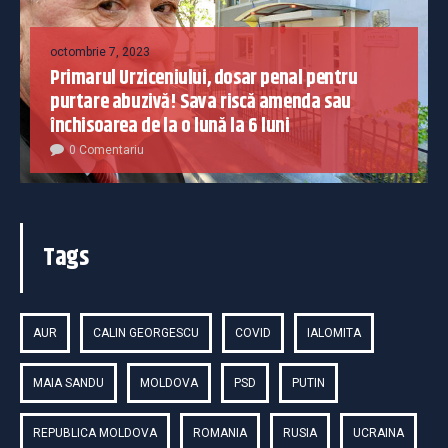
octombrie 7, 2023
Primarul Urziceniului, dosar penal pentru
purtare abuzivă! Sava riscă amenda sau
închisoarea de la o lună la 6 luni
0 Comentariu
Tags
AUR
CALIN GEORGESCU
COVID
IALOMITA
MAIA SANDU
MOLDOVA
PSD
PUTIN
REPUBLICA MOLDOVA
ROMANIA
RUSIA
UCRAINA