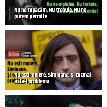
Nu ne-mpăcăm. Nu trebuie. Nu ne
putem permite
Nu ești muiere, Simioane. Și tocmai
asta-i problema…