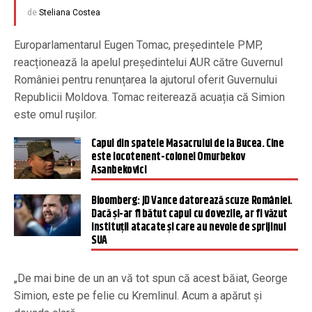
de
Steliana Costea
Europarlamentarul Eugen Tomac, președintele PMP,
reacționează la apelul președintelui AUR către Guvernul
României pentru renunțarea la ajutorul oferit Guvernului
Republicii Moldova. Tomac reiterează acuația că Simion
este omul rușilor.
Capul din spatele Masacrului de la Bucea. Cine
este locotenent-colonel Omurbekov
Asanbekovici
Bloomberg: JD Vance datorează scuze României.
Dacă și-ar fi bătut capul cu dovezile, ar fi văzut
instituții atacate și care au nevoie de sprijinul
SUA
„De mai bine de un an vă tot spun că acest băiat, George
Simion, este pe felie cu Kremlinul. Acum a apărut și