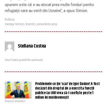
spunem este că s-au alocat prea multe fonduri pentru
refugiaţii care au venit din Ucraina”, a spus Simion.
Politică
George Simion
,
kremlin
,
presedinte pmp
Steliana Costea
Vezi toate postările autorului
Problemele se țin ‘scai’ de Igor Dodon! A fost
decăzut din dreptul de a exercita funcții
publice iar ANI vrea să-i confiște peste 1
milion lei moldovenești
Articolul precedent