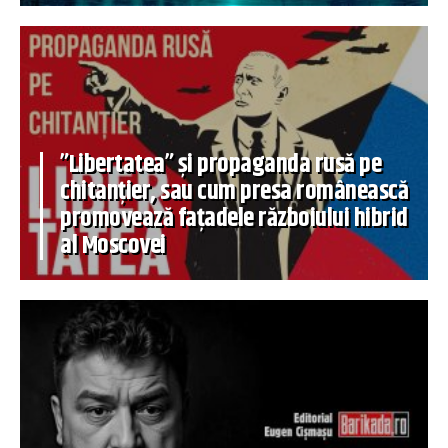
”Libertatea” și propaganda rusă pe
chitanțier, sau cum presa românească
promovează fațadele războiului hibrid
al Moscovei