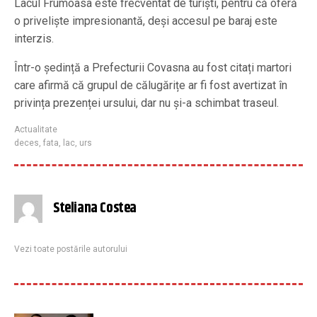
Lacul Frumoasa este frecventat de turiști, pentru că oferă
o priveliște impresionantă, deși accesul pe baraj este
interzis.
Într-o ședință a Prefecturii Covasna au fost citați martori
care afirmă că grupul de călugărițe ar fi fost avertizat în
privința prezenței ursului, dar nu și-a schimbat traseul.
Actualitate
deces
,
fata
,
lac
,
urs
Steliana Costea
Vezi toate postările autorului