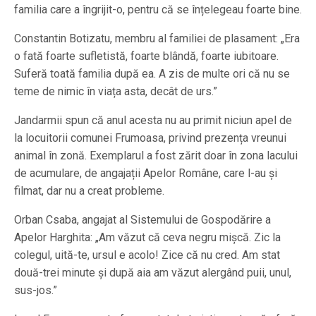
familia care a îngrijit-o, pentru că se înțelegeau foarte bine.
Constantin Botizatu, membru al familiei de plasament: „Era
o fată foarte sufletistă, foarte blândă, foarte iubitoare.
Suferă toată familia după ea. A zis de multe ori că nu se
teme de nimic în viața asta, decât de urs.”
Jandarmii spun că anul acesta nu au primit niciun apel de
la locuitorii comunei Frumoasa, privind prezența vreunui
animal în zonă. Exemplarul a fost zărit doar în zona lacului
de acumulare, de angajații Apelor Române, care l-au și
filmat, dar nu a creat probleme.
Orban Csaba, angajat al Sistemului de Gospodărire a
Apelor Harghita: „Am văzut că ceva negru mișcă. Zic la
colegul, uită-te, ursul e acolo! Zice că nu cred. Am stat
două-trei minute și după aia am văzut alergând puii, unul,
sus-jos.”