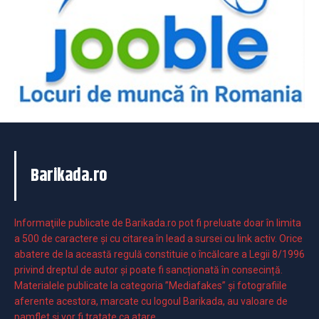
Barikada.ro
Informaţiile publicate de Barikada.ro pot fi preluate doar în limita
a 500 de caractere şi cu citarea în lead a sursei cu link activ. Orice
abatere de la această regulă constituie o încălcare a Legii 8/1996
privind dreptul de autor și poate fi sancționată în consecință.
Materialele publicate la categoria ”Mediafakes” și fotografiile
aferente acestora, marcate cu logoul Barikada, au valoare de
pamflet și vor fi tratate ca atare.