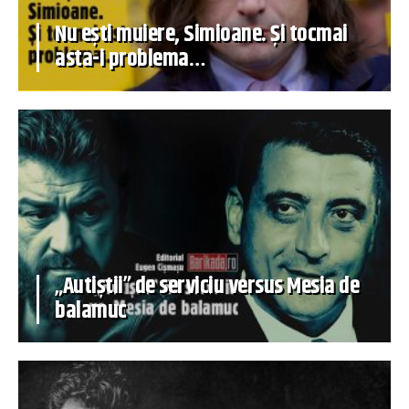
Nu ești muiere, Simioane. Și tocmai
asta-i problema…
„Autiștii” de serviciu versus Mesia de
balamuc