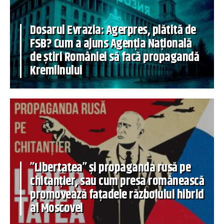
Dosarul Evrazia: Agerpres, plătită de
FSB? Cum a ajuns Agenția Națională
de știri României să facă propagandă
Kremlinului
”Libertatea” și propaganda rusă pe
chitanțier, sau cum presa românească
promovează fațadele războiului hibrid
al Moscovei