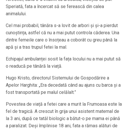
Speriată, fata a încercat să se ferească din calea
animalului.
Cel mai probabil, tânăra s-a lovit de arbori și și-a pierdut
cunoștința, astfel că nu a mai putut controla căderea. Una
dintre femeile care o însoțeau a coborât cu greu până la
apă și a tras trupul fetei la mal.
Echipajul ambulanței sosit la fața locului nu a mai putut să
o readucă pe tânără la viață.
Hugo Kristo, directorul Sistemului de Gospodărire a
Apelor Harghita: „Era decedată când au ajuns cu barca și a
fost transportată pe malul celălalt.”
Povestea de viață a fetei care a murit la Frumoasa este la
fel de tragică. A crescut în grija unui asistent maternal de
la 3 ani, după ce tatăl biologic a bătut-o pe mama ei până
a paralizat. Deși împlinise 18 ani, fata a rămas alături de