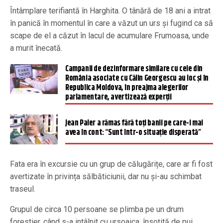
Întâmplare terifiantă în Harghita. O tânără de 18 ani a intrat
în panică în momentul în care a văzut un urs și fugind ca să
scape de el a căzut în lacul de acumulare Frumoasa, unde
a murit înecată.
Campanii de dezinformare similare cu cele din
România asociate cu Călin Georgescu au loc și în
Republica Moldova, în preajma alegerilor
parlamentare, avertizează experții
Jean Paler a rămas fără toți banii pe care-i mai
avea în cont: “Sunt într-o situație disperată”
Fata era în excursie cu un grup de călugărițe, care ar fi fost
avertizate în privința sălbăticiunii, dar nu și-au schimbat
traseul.
Grupul de circa 10 persoane se plimba pe un drum
forestier, când s-a intâlnit cu ursoaica, însoțită de pui.