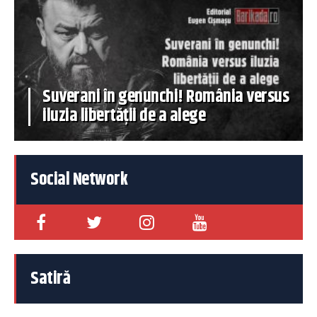
Suverani în genunchi! România versus
iluzia libertății de a alege
Social Network
Satiră