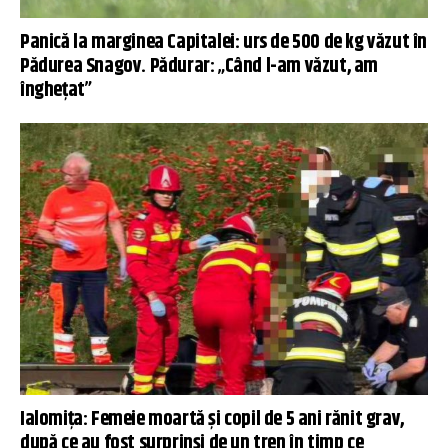
Panică la marginea Capitalei: urs de 500 de kg văzut în
Pădurea Snagov. Pădurar: „Când l-am văzut, am
înghețat”
Ialomiţa: Femeie moartă şi copil de 5 ani rănit grav,
după ce au fost surprinşi de un tren în timp ce