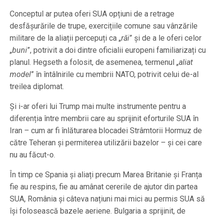
Conceptul ar putea oferi SUA opțiuni de a retrage
desfășurările de trupe, exercițiile comune sau vânzările
militare de la aliații percepuți ca „
răi
” și de a le oferi celor
„
buni
”, potrivit a doi dintre oficialii europeni familiarizați cu
planul. Hegseth a folosit, de asemenea, termenul „
aliat
model
” în întâlnirile cu membrii NATO, potrivit celui de-al
treilea diplomat.
Și i-ar oferi lui Trump mai multe instrumente pentru a
diferenția între membrii care au sprijinit eforturile SUA în
Iran – cum ar fi înlăturarea blocadei Strâmtorii Hormuz de
către Teheran și permiterea utilizării bazelor – și cei care
nu au făcut-o.
În timp ce Spania și aliați precum Marea Britanie și Franța
fie au respins, fie au amânat cererile de ajutor din partea
SUA, România și câteva națiuni mai mici au permis SUA să
își folosească bazele aeriene. Bulgaria a sprijinit, de