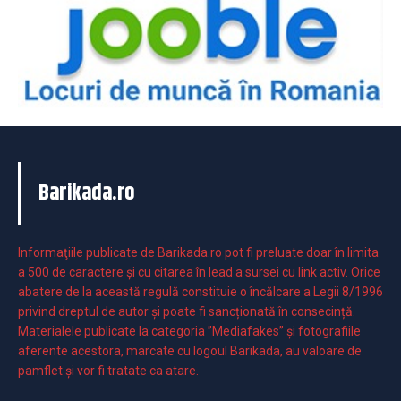
Barikada.ro
Informaţiile publicate de Barikada.ro pot fi preluate doar în limita
a 500 de caractere şi cu citarea în lead a sursei cu link activ. Orice
abatere de la această regulă constituie o încălcare a Legii 8/1996
privind dreptul de autor și poate fi sancționată în consecință.
Materialele publicate la categoria ”Mediafakes” și fotografiile
aferente acestora, marcate cu logoul Barikada, au valoare de
pamflet și vor fi tratate ca atare.