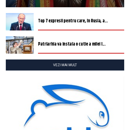
Top 7 expresii pentru care, în Rusia, a...
Patriarhia va instala o cutie a milei î...
VEZI MAI MULT