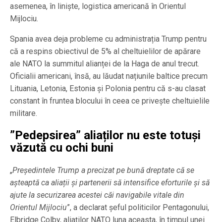
asemenea, în liniște, logistica americană în Orientul
Mijlociu.
Spania avea deja probleme cu administrația Trump pentru
că a respins obiectivul de 5% al ​​cheltuielilor de apărare
ale NATO la summitul alianței de la Haga de anul trecut.
Oficialii americani, însă, au lăudat națiunile baltice precum
Lituania, Letonia, Estonia și Polonia pentru că s-au clasat
constant în fruntea blocului în ceea ce privește cheltuielile
militare.
”Pedepsirea” aliaților nu este totuși
văzută cu ochi buni
„
Președintele Trump a precizat pe bună dreptate că se
așteaptă ca aliații și partenerii să intensifice eforturile și să
ajute la securizarea acestei căi navigabile vitale din
Orientul Mijlociu
”, a declarat șeful politicilor Pentagonului,
Elbridge Colby, aliaților NATO luna aceasta, în timpul unei