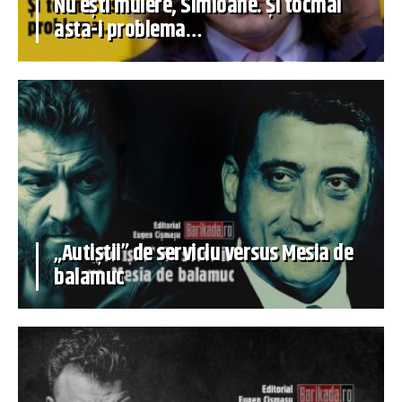
Nu ești muiere, Simioane. Și tocmai
asta-i problema…
„Autiștii” de serviciu versus Mesia de
balamuc