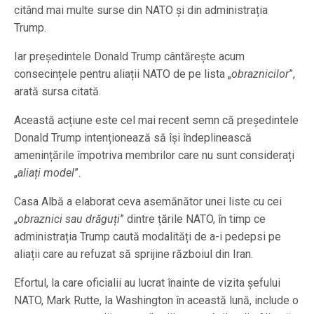
citând mai multe surse din NATO și din administrația
Trump.
Iar președintele Donald Trump cântărește acum
consecințele pentru aliații NATO de pe lista „
obraznicilor
”,
arată sursa citată.
Această acțiune este cel mai recent semn că președintele
Donald Trump intenționează să își îndeplinească
amenințările împotriva membrilor care nu sunt considerați
„
aliați model
”.
Casa Albă a elaborat ceva asemănător unei liste cu cei
„
obraznici sau drăguți
” dintre țările NATO, în timp ce
administrația Trump caută modalități de a-i pedepsi pe
aliații care au refuzat să sprijine războiul din Iran.
Efortul, la care oficialii au lucrat înainte de vizita șefului
NATO, Mark Rutte, la Washington în această lună, include o