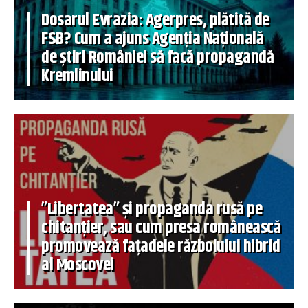
Dosarul Evrazia: Agerpres, plătită de
FSB? Cum a ajuns Agenția Națională
de știri României să facă propagandă
Kremlinului
”Libertatea” și propaganda rusă pe
chitanțier, sau cum presa românească
promovează fațadele războiului hibrid
al Moscovei