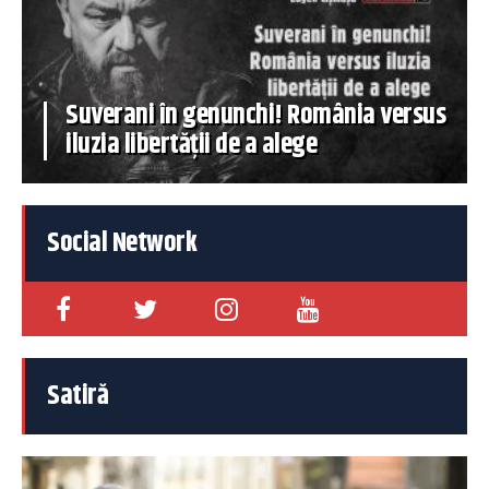
Suverani în genunchi! România versus
iluzia libertății de a alege
Social Network
Satiră