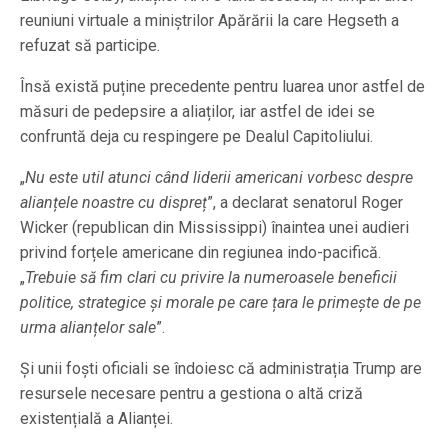
reuniuni virtuale a miniștrilor Apărării la care Hegseth a
refuzat să participe.
Însă există puține precedente pentru luarea unor astfel de
măsuri de pedepsire a aliaților, iar astfel de idei se
confruntă deja cu respingere pe Dealul Capitoliului.
„
Nu este util atunci când liderii americani vorbesc despre
alianțele noastre cu dispreț
”, a declarat senatorul Roger
Wicker (republican din Mississippi) înaintea unei audieri
privind forțele americane din regiunea indo-pacifică.
„
Trebuie să fim clari cu privire la numeroasele beneficii
politice, strategice și morale pe care țara le primește de pe
urma alianțelor sale
”.
Și unii foști oficiali se îndoiesc că administrația Trump are
resursele necesare pentru a gestiona o altă criză
existențială a Alianței.