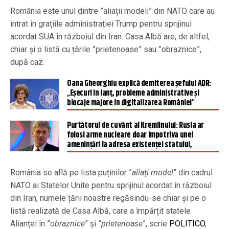
România este unul dintre ”aliații modeli” din NATO care au
intrat în grațiile administrației Trump pentru sprijinul
acordat SUA în războiul din Iran. Casa Albă are, de altfel,
chiar și o listă cu țările ”prietenoase” sau ”obraznice”,
după caz.
Oana Gheorghiu explică demiterea șefului ADR:
„Eșecuri în lanț, probleme administrative și
blocaje majore în digitalizarea României”
Purtătorul de cuvânt al Kremlinului: Rusia ar
folosi arme nucleare doar împotriva unei
ameninţări la adresa existenţei statului,
România se află pe lista puținilor ”
aliați model
” din cadrul
NATO ai Statelor Unite pentru sprijinul acordat în războiul
din Iran, numele țării noastre regăsindu-se chiar și pe o
listă realizată de Casa Albă, care a împărțit statele
Alianței în ”
obraznice
” și ”
prietenoase
”, scrie
POLITICO
,