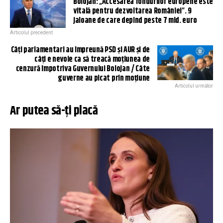
Bolojan: „Accesarea fondurilor europene este
vitală pentru dezvoltarea României”. 9
jaloane de care depind peste 7 mld. euro
Articolul precedent
Câți parlamentari au împreună PSD și AUR și de
câți e nevoie ca să treacă moțiunea de
cenzură împotriva Guvernului Bolojan / Câte
guverne au picat prin moțiune
Articolul următor
Ar putea să-ți placă