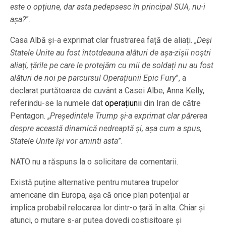
este o opțiune, dar asta pedepsesc în principal SUA, nu-i
așa?
”.
Casa Albă și-a exprimat clar frustrarea față de aliați. „
Deși
Statele Unite au fost întotdeauna alături de așa-zișii noștri
aliați, țările pe care le protejăm cu mii de soldați nu au fost
alături de noi pe parcursul Operațiunii Epic Fury
”, a
declarat purtătoarea de cuvânt a Casei Albe, Anna Kelly,
referindu-se la numele dat
operațiunii
din Iran de către
Pentagon. „
Președintele Trump și-a exprimat clar părerea
despre această dinamică nedreaptă și, așa cum a spus,
Statele Unite își vor aminti asta
”.
NATO nu a răspuns la o solicitare de comentarii.
Există puține alternative pentru mutarea trupelor
americane din Europa, așa că orice plan potențial ar
implica probabil relocarea lor dintr-o țară în alta. Chiar și
atunci, o mutare s-ar putea dovedi costisitoare și