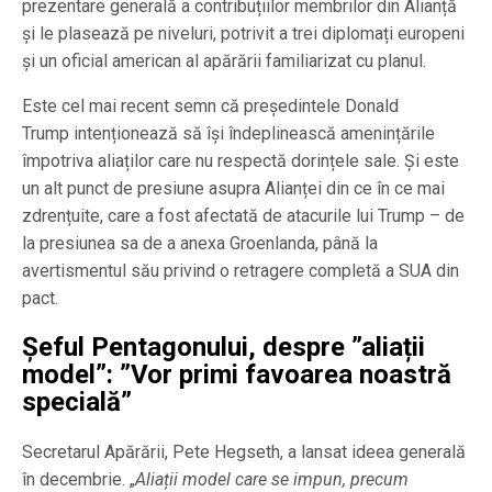
prezentare generală a contribuțiilor membrilor din Alianță
și le plasează pe niveluri, potrivit a trei diplomați europeni
și un oficial american al apărării familiarizat cu planul.
Este cel mai recent semn că președintele Donald
Trump intenționează să își îndeplinească amenințările
împotriva aliaților care nu respectă dorințele sale. Și este
un alt punct de presiune asupra Alianței din ce în ce mai
zdrențuite, care a fost afectată de atacurile lui Trump – de
la presiunea sa de a anexa Groenlanda, până la
avertismentul său privind o retragere completă a SUA din
pact.
Șeful Pentagonului, despre ”aliații
model”: ”Vor primi favoarea noastră
specială”
Secretarul Apărării, Pete Hegseth, a lansat ideea generală
în decembrie. „
Aliații model care se impun, precum