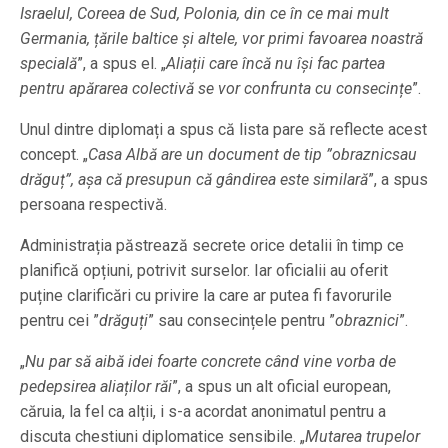
Israelul, Coreea de Sud, Polonia, din ce în ce mai mult
Germania, țările baltice și altele, vor primi favoarea noastră
specială
”, a spus el. „
Aliații care încă nu își fac partea
pentru apărarea colectivă se vor confrunta cu consecințe
”.
Unul dintre diplomați a spus că lista pare să reflecte acest
concept. „
Casa Albă are un document de tip ”obraznicsau
drăguț”, așa că presupun că gândirea este similară
”, a spus
persoana respectivă.
Administrația păstrează secrete orice detalii în timp ce
planifică opțiuni, potrivit surselor. Iar oficialii au oferit
puține clarificări cu privire la care ar putea fi favorurile
pentru cei ”
drăguți
” sau consecințele pentru ”
obraznici
”.
„
Nu par să aibă idei foarte concrete când vine vorba de
pedepsirea aliaților răi
”, a spus un alt oficial european,
căruia, la fel ca alții, i s-a acordat anonimatul pentru a
discuta chestiuni diplomatice sensibile. „
Mutarea trupelor