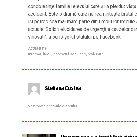
condoleanţe familiei elevului care şi-a pierdut viaţ
accident. Este o dramă care ne reaminteşte brutal că 
îşi petrec cea mai mare parte din timpul lor trebuie
actuale. Solicit elucidarea de urgenţă a cauzelor ca
vinovaţi”, a scris şeful statului pe Facebook.
Actualitate
internat
,
liceu
,
odorheiul secuiesc
,
prabusire
Steliana Costea
Vezi toate postările autorului