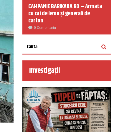
CAMPANIE BARIKADA.RO – Armata
cu cai de lemn și generali de
carton
0 Comentariu
Investigații