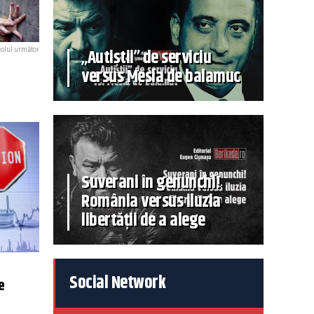
„Autiștii” de serviciu
colul următor
versus Mesia de balamuc
Suverani în genunchi!
România versus iluzia
libertății de a alege
Social Network
e