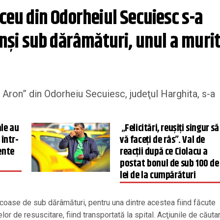
ceu din Odorheiul Secuiesc s-a 
rinși sub dărâmături, unul a muri
i Aron” din Odorheiu Secuiesc, judeţul Harghita, s-a
le au
„Felicitări, reușiți singur să
 într-
vă faceți de râs”. Val de
ente
reacții după ce Ciolacu a
postat bonul de sub 100 de
lei de la cumpărături
 scoase de sub dărâmături, pentru una dintre acestea fiind făcute
 de resuscitare, fiind transportată la spital. Acţiunile de căuta