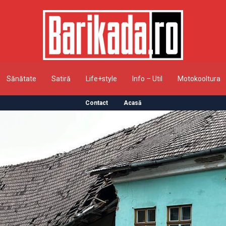
Sănătate
Satiră
Life+style
Info – Util
Motokooltura
Contact
Acasă