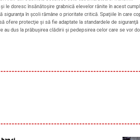
a şi le doresc însănătoşire grabnică elevelor rănite în acest cumpl
siguranţa în şcoli rămâne o prioritate critică. Spaţiile în care cop
 să ofere protecţie şi să fie adaptate la standardele de siguranţă
re au dus la prăbuşirea clădirii şi pedepsirea celor care se vor d