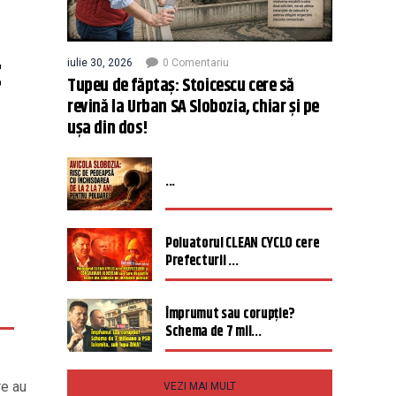
t
iulie 30, 2026
0 Comentariu
Tupeu de făptaș: Stoicescu cere să
revină la Urban SA Slobozia, chiar și pe
ușa din dos!
...
Poluatorul CLEAN CYCLO cere
Prefecturii ...
Împrumut sau corupție?
Schema de 7 mil...
re au
VEZI MAI MULT