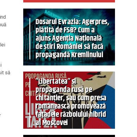
ind
Dosarul Evrazia: Agerpres,
două
plătită de FSB? Cum a
ajuns Agenția Națională
de știri României să facă
lei
propagandă Kremlinului
i
şit să
”Libertatea” și
propaganda rusă pe
chitanțier, sau cum presa
românească promovează
fațadele războiului hibrid
r
al Moscovei