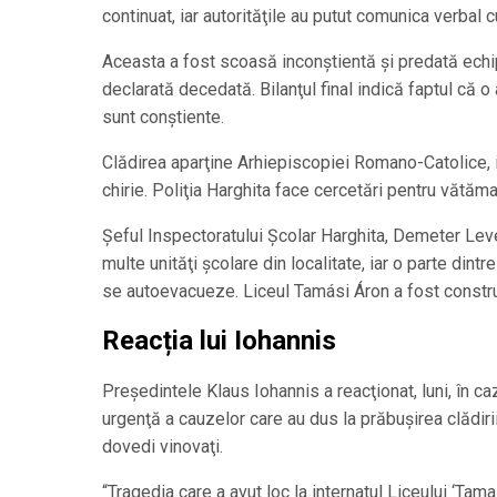
continuat, iar autorităţile au putut comunica verbal c
Aceasta a fost scoasă inconştientă şi predată echip
declarată decedată. Bilanţul final indică faptul că o
sunt conştiente.
Clădirea aparţine Arhiepiscopiei Romano-Catolice, 
chirie. Poliţia Harghita face cercetări pentru vătăma
Șeful Inspectoratului Şcolar Harghita, Demeter Leve
multe unităţi şcolare din localitate, iar o parte dint
se autoevacueze. Liceul Tamási Áron a fost constru
Reacția lui Iohannis
Preşedintele Klaus Iohannis a reacţionat, luni, în c
urgenţă a cauzelor care au dus la prăbuşirea clădiri
dovedi vinovaţi.
“Tragedia care a avut loc la internatul Liceului ‘Ta