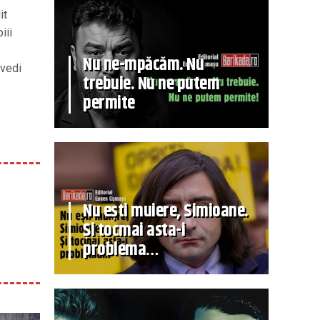
it
iii
Nu ne-mpăcăm. Nu
ovedi
trebuie. Nu ne putem
permite
Nu ești muiere, Simioane.
Și tocmai asta-i
problema…