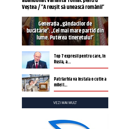
abandonat varianta Tomac pentru
Veștea / ”A reușit să unească românii”
Generația „gândacilor de
bucătărie”: „Cel mai mare partid din
lume. Puterea tineretului”
Top 7 expresii pentru care, în
Rusia, a...
Patriarhia va instala o cutie a
milei î...
VEZI MAI MULT