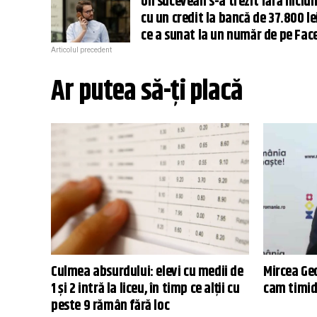
Un sucevean s-a trezit fără niciun
cu un credit la bancă de 37.800 l
ce a sunat la un număr de pe Fa
Articolul precedent
Ar putea să-ți placă
Culmea absurdului: elevi cu medii de
Mircea Ge
1 și 2 intră la liceu, în timp ce alții cu
cam timid
peste 9 rămân fără loc