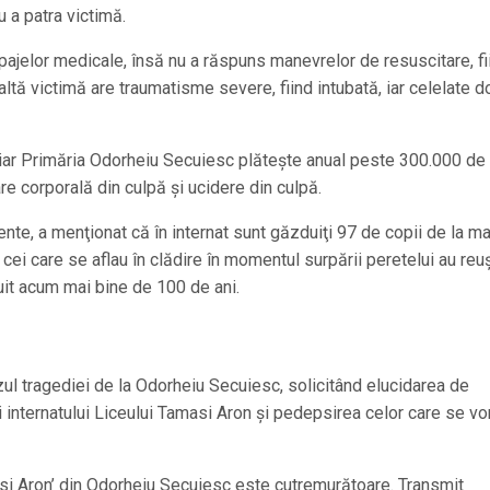
u a patra victimă.
ajelor medicale, însă nu a răspuns manevrelor de resuscitare, fi
 altă victimă are traumatisme severe, fiind intubată, iar celelate 
iar Primăria Odorheiu Secuiesc plăteşte anual peste 300.000 de 
re corporală din culpă şi ucidere din culpă.
nte, a menţionat că în internat sunt găzduiţi 97 de copii de la ma
re cei care se aflau în clădire în momentul surpării peretelui au reu
it acum mai bine de 100 de ani.
azul tragediei de la Odorheiu Secuiesc, solicitând elucidarea de
i internatului Liceului Tamasi Aron şi pedepsirea celor care se vo
masi Aron’ din Odorheiu Secuiesc este cutremurătoare. Transmit