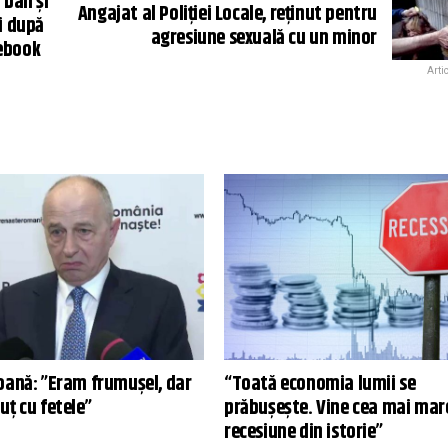
 ban și
Angajat al Poliţiei Locale, reținut pentru
ei după
agresiune sexuală cu un minor
cebook
Arti
oană: ”Eram frumușel, dar
“Toată economia lumii se
uț cu fetele”
prăbușește. Vine cea mai mar
recesiune din istorie”