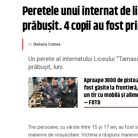
Peretele unui internat de li
prăbușit. 4 copii au fost p
de
Steliana Costea
Un perete al internatului Liceului ”Tamas
prăbuşit, luni.
Aproape 3000 de pistoa
fost găsite la frontieră,
un tir cu mobilă și alim
– FOTO
Trei persoane, cu vârste între 15 şi 17 ani, au fost
manevre de resuscitare. Victima a răspuns manevrelor