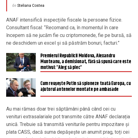
de
Steliana Costea
ANAF intensifică inspecțiile fiscale la persoane fizice.
Consultant fiscal: “Recomand ca, în momentul în care
începem să ne jucăm fie cu criptomonede, fie pe bursă, să
ne deschidem un excel și să păstrăm bonuri, facturi.”
Premierul Republicii Moldova, Alexandru
Munteanu, a demisionat, fără să spună care este
motivul: ”Aleg să plec”
Cum reușește Putin să spioneze toată Europa, cu
ajutorul antenelor montate pe ambasade
Au mai rămas doar trei săptămâni până când cei cu
venituri extrasalariale pot transmite către ANAF declarația
unică. Trebuie să transmită veniturile pentru impozitare și
plata CASS, dacă suma depășește un anumit prag, toți cei