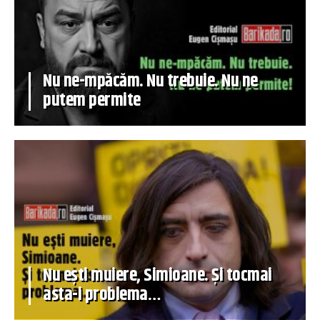
Nu ne-mpăcăm. Nu trebuie. Nu ne
putem permite
Nu ești muiere, Simioane. Și tocmai
asta-i problema…