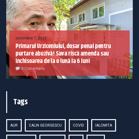
octombrie 7, 2023
Primarul Urziceniului, dosar penal pentru
purtare abuzivă! Sava riscă amenda sau
închisoarea de la o lună la 6 luni
0 Comentariu
Tags
AUR
CALIN GEORGESCU
COVID
IALOMITA