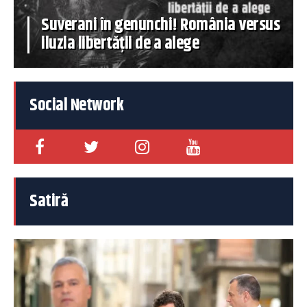
Suverani în genunchi! România versus
iluzia libertății de a alege
Social Network
Satiră