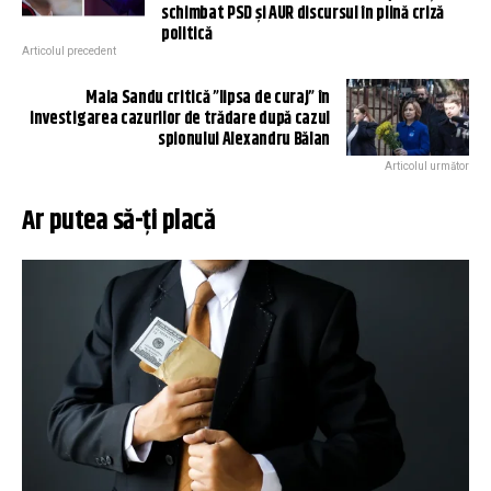
schimbat PSD și AUR discursul în plină criză
politică
Articolul precedent
Maia Sandu critică ”lipsa de curaj” în
investigarea cazurilor de trădare după cazul
spionului Alexandru Bălan
Articolul următor
Ar putea să-ți placă