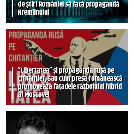
de știri României să facă propagandă
Kremlinului
”Libertatea” și propaganda rusă pe
chitanțier, sau cum presa românească
promovează fațadele războiului hibrid
al Moscovei