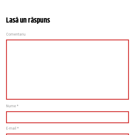
Lasă un răspuns
Comentariu
Nume
*
E-mail
*