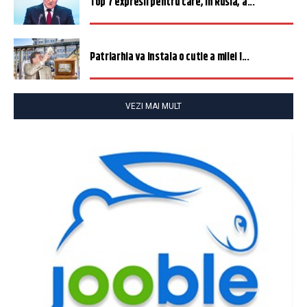
Top 7 expresii pentru care, în Rusia, a...
Patriarhia va instala o cutie a milei î...
VEZI MAI MULT