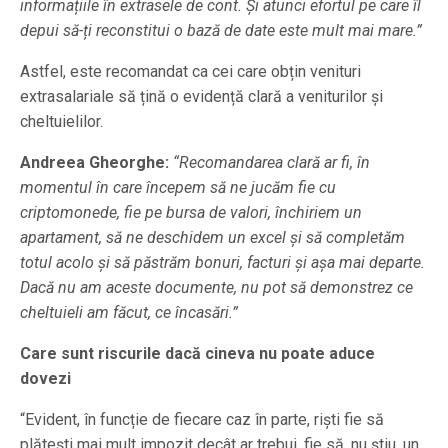
informațiile în extrasele de cont. Și atunci efortul pe care îl
depui să-ți reconstitui o bază de date este mult mai mare.”
Astfel, este recomandat ca cei care obțin venituri
extrasalariale să țină o evidență clară a veniturilor și
cheltuielilor.
Andreea Gheorghe:
“Recomandarea clară ar fi, în
momentul în care începem să ne jucăm fie cu
criptomonede, fie pe bursa de valori, închiriem un
apartament, să ne deschidem un excel și să completăm
totul acolo și să păstrăm bonuri, facturi și așa mai departe.
Dacă nu am aceste documente, nu pot să demonstrez ce
cheltuieli am făcut, ce încasări.”
Care sunt riscurile dacă cineva nu poate aduce
dovezi
“Evident, în funcție de fiecare caz în parte, riști fie să
plătești mai mult impozit decât ar trebui, fie să, nu știu, un