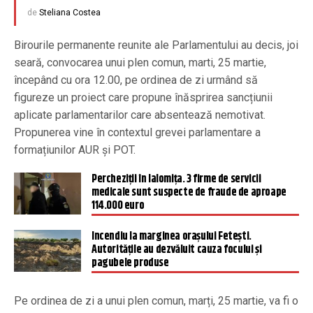
de
Steliana Costea
Birourile permanente reunite ale Parlamentului au decis, joi
seară, convocarea unui plen comun, marti, 25 martie,
începând cu ora 12.00, pe ordinea de zi urmând să
figureze un proiect care propune înăsprirea sancțiunii
aplicate parlamentarilor care absentează nemotivat.
Propunerea vine în contextul grevei parlamentare a
formațiunilor AUR și POT.
Percheziţii în Ialomiţa. 3 firme de servicii
medicale sunt suspecte de fraude de aproape
114.000 euro
Incendiu la marginea orașului Fetești.
Autoritățile au dezvăluit cauza focului și
pagubele produse
Pe ordinea de zi a unui plen comun, marți, 25 martie, va fi o