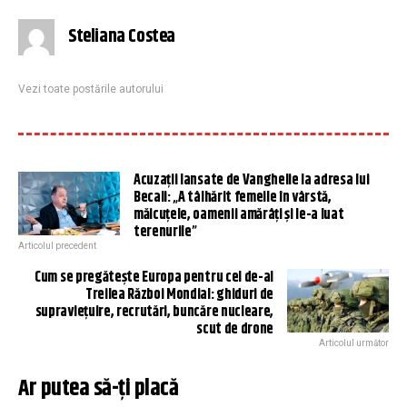
Steliana Costea
Vezi toate postările autorului
Acuzații lansate de Vanghelie la adresa lui
Becali: „A tâlhărit femeile în vârstă,
măicuțele, oamenii amărâți și le-a luat
terenurile”
Articolul precedent
Cum se pregătește Europa pentru cel de-al
Treilea Război Mondial: ghiduri de
supraviețuire, recrutări, buncăre nucleare,
scut de drone
Articolul următor
Ar putea să-ți placă