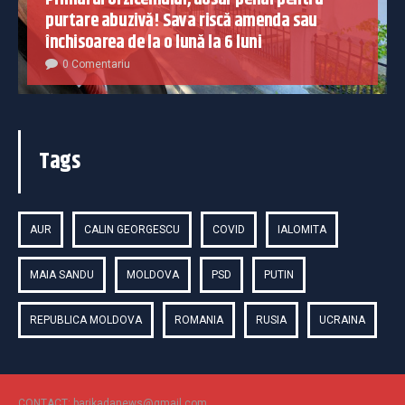
purtare abuzivă! Sava riscă amenda sau
închisoarea de la o lună la 6 luni
0 Comentariu
Tags
AUR
CALIN GEORGESCU
COVID
IALOMITA
MAIA SANDU
MOLDOVA
PSD
PUTIN
REPUBLICA MOLDOVA
ROMANIA
RUSIA
UCRAINA
CONTACT: barikadanews@gmail.com