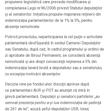
propunere legislativă care prevede modificarea şi
completarea Legii nr.96/2006 privind Statutul deputaţilor
şi al senatorilor. Inițiativa propune majorarea reţinerii din
indemnizaţia parlamentarilor de la 1% la 5%, pentru
absenţe nemotivate.
Potrivit proiectului, neparticiparea la cel puţin o activitate
parlamentară desfăşurată în sediul Camerei Deputaţilor
sau Senatului, după caz, în cadrul programului şi ordinii de
zi aprobate de Biroul Permanent, se consideră absenţă
nemotivată şi are drept consecinţă reţinerea a 5% din
indemnizaţia lunară brută a deputatului sau a senatorului,
cu excepţia motivării absenţelor.
Decizia vine pe fondul unor discuții aprinse după
ce parlamentarii AUR și POT au anunțat că intră în
grevă parlamentară. Deputații și senatorii partidelor
„au
semnat prezența pentru a-și lua indemnizația de şedinţă
de 261 de lei
”, acuză șeful deputaților USR, Ionuț