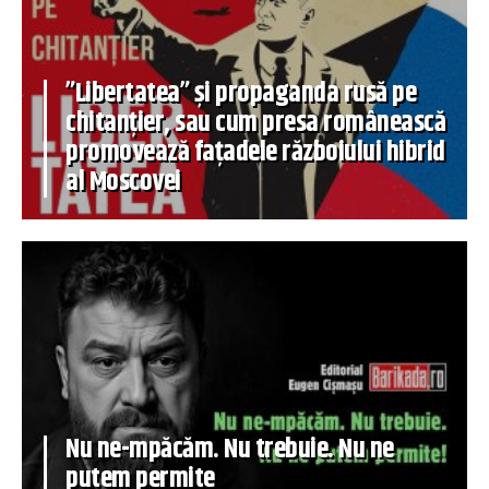
”Libertatea” și propaganda rusă pe
chitanțier, sau cum presa românească
promovează fațadele războiului hibrid
al Moscovei
Nu ne-mpăcăm. Nu trebuie. Nu ne
putem permite