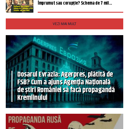
Împrumut sau corupție? Schema de 7 mil...
VEZI MAI MULT
Dosarul Evrazia: Agerpres, plătită de
FSB? Cum a ajuns Agenția Națională
de știri României să facă propagandă
Kremlinului