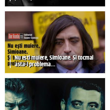
Nu ești muiere, Simioane. Și tocmai
asta-i problema…