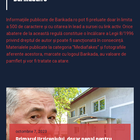
Informaţiile publicate de Barikada.ro pot fi preluate doar în limita
a 500 de caractere şi cu citarea în lead a sursei cu link activ. Orice
abatere de la această regulă constituie o încălcare a Legii 8/1996
privind dreptul de autor și poate fi sancționată în consecință.
Materialele publicate la categoria ”Mediafakes” și fotografiile
aferente acestora, marcate cu logoul Barikada, au valoare de
pamflet și vor fi tratate ca atare.
octombrie 7, 2023
Primarul Urziceniului, dosar penal pentru