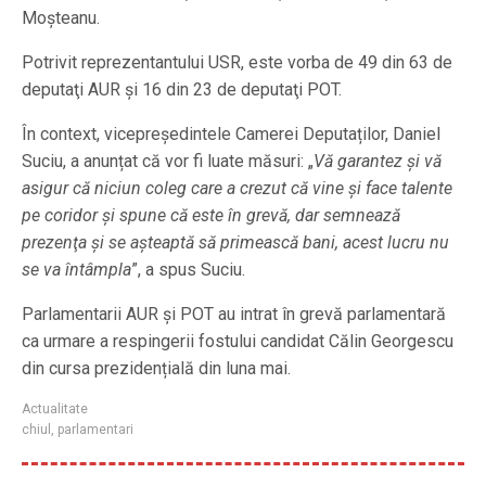
Moșteanu.
Potrivit reprezentantului USR, este vorba de 49 din 63 de
deputaţi AUR şi 16 din 23 de deputaţi POT.
În context, vicepreşedintele Camerei Deputaților, Daniel
Suciu, a anunțat că vor fi luate măsuri: „
Vă garantez şi vă
asigur că niciun coleg care a crezut că vine şi face talente
pe coridor şi spune că este în grevă, dar semnează
prezenţa şi se aşteaptă să primească bani, acest lucru nu
se va întâmpla
”, a spus Suciu.
Parlamentarii AUR și POT au intrat în grevă parlamentară
ca urmare a respingerii fostului candidat Călin Georgescu
din cursa prezidențială din luna mai.
Actualitate
chiul
,
parlamentari