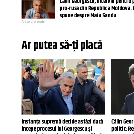
Călin Georgescu, interviu pentru 
pro-rusă din Republica Moldova. 
spune despre Maia Sandu
Articolul precedent
Ar putea să-ți placă
Instanța supremă decide astăzi dacă
Călin Geor
începe procesul lui Georgescu și
politic: R