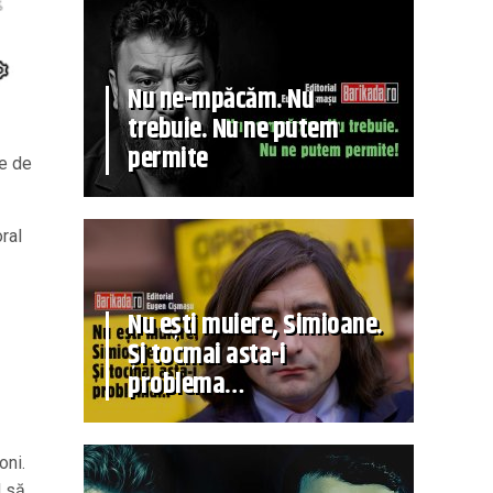
Nu ne-mpăcăm. Nu
trebuie. Nu ne putem
permite
le de
oral
Nu ești muiere, Simioane.
Și tocmai asta-i
problema…
oni.
d să