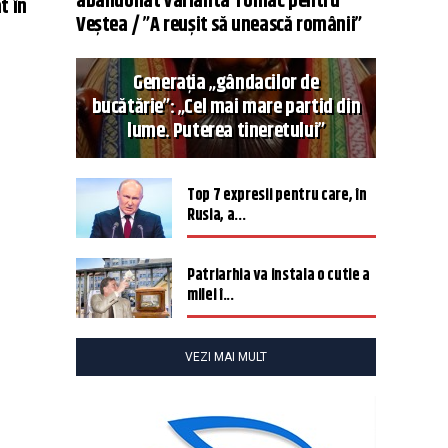
abandonat varianta Tomac pentru
t în
Veștea / ”A reușit să unească românii”
Generația „gândacilor de
bucătărie”: „Cel mai mare partid din
lume. Puterea tineretului”
Top 7 expresii pentru care, în
Rusia, a...
Patriarhia va instala o cutie a
milei î...
VEZI MAI MULT