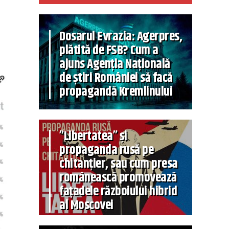
Dosarul Evrazia: Agerpres,
plătită de FSB? Cum a
ajuns Agenția Națională
de știri României să facă
propagandă Kremlinului
”Libertatea” și
propaganda rusă pe
chitanțier, sau cum presa
românească promovează
fațadele războiului hibrid
al Moscovei