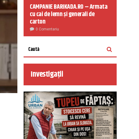
CAMPANIE BARIKADA.RO – Armata
cu cai de lemn și generali de
carton
0 Comentariu
Investigații