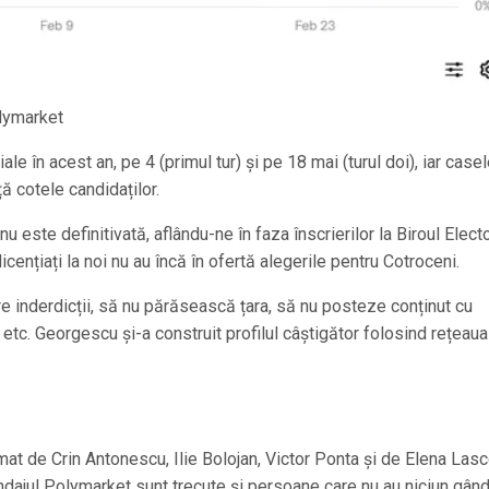
olymarket
e în acest an, pe 4 (primul tur) și pe 18 mai (turul doi), iar case
ă cotele candidaților.
u este definitivată, aflându-ne în faza înscrierilor la Biroul Elect
licențiați la noi nu au încă în ofertă alegerile pentru Cotroceni.
tre inderdicții, să nu părăsească țara, să nu posteze conținut cu
b etc. Georgescu și-a construit profilul câștigător folosind rețeaua
at de Crin Antonescu, Ilie Bolojan, Victor Ponta și de Elena Lasc
ondajul Polymarket sunt trecute și persoane care nu au niciun gân