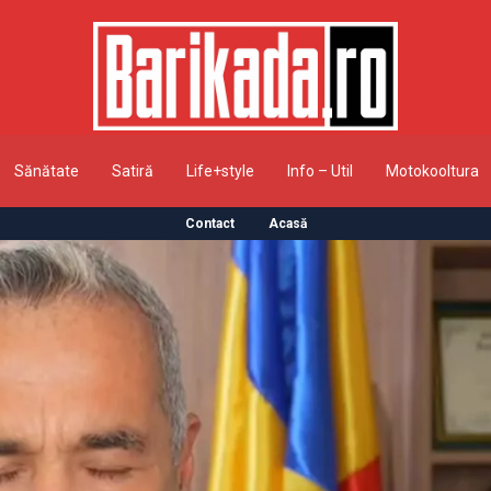
Sănătate
Satiră
Life+style
Info – Util
Motokooltura
Contact
Acasă