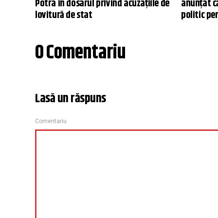
Potra în dosarul privind acuzațiile de
anunțat c
lovitură de stat
politic pe
0 Comentariu
Lasă un răspuns
Comentariu