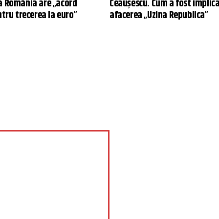
ă România are „acord
Ceaușescu. Cum a fost implica
ntru trecerea la euro”
afacerea „Uzina Republica”