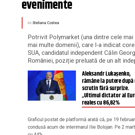
evenimente
de
Steliana Costea
Potrivit Polymarket (una dintre cele mai m
mai multe domenii), care l-a indicat core
SUA, candidatul independent Călin Georg
României, poziție preluată de un alt ind
Aleksandr Lukașenko,
rămâne la putere după
scrutin fără surprize.
„Ultimul dictator al Eur
reales cu 86,82%
Graficul postat de platformă arată că, pe 19 febru
condusă acum de interimarul Ilie Bolojan. Pe 2 mart
cu 44%.