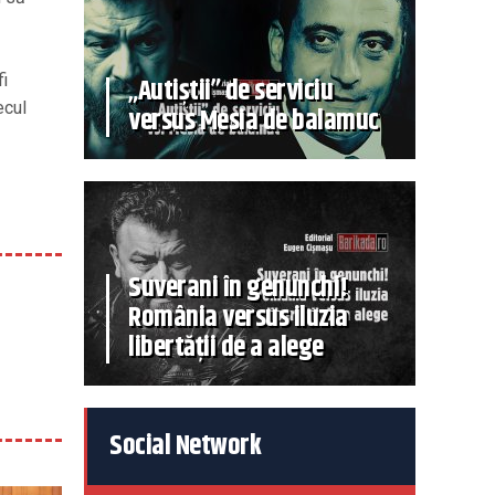
fi
„Autiștii” de serviciu
ecul
versus Mesia de balamuc
Suverani în genunchi!
România versus iluzia
libertății de a alege
Social Network