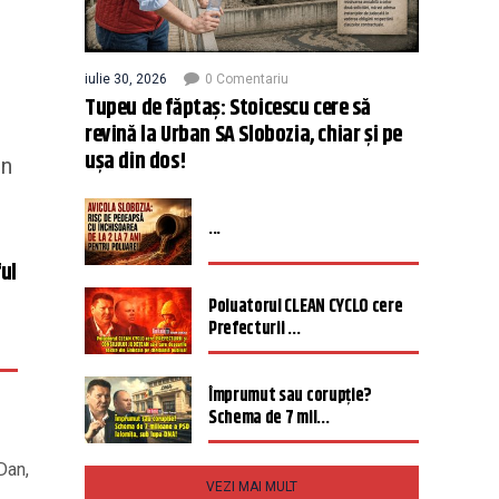
iulie 30, 2026
0 Comentariu
Tupeu de făptaș: Stoicescu cere să
revină la Urban SA Slobozia, chiar și pe
n
ușa din dos!
in
...
ful
Poluatorul CLEAN CYCLO cere
Prefecturii ...
Împrumut sau corupție?
Schema de 7 mil...
Dan,
VEZI MAI MULT