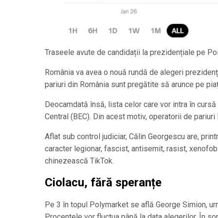
Traseele avute de candidații la prezidențiale pe P
România va avea o nouă rundă de alegeri prezidențial
pariuri din România sunt pregătite să arunce pe piaț
Deocamdată însă, lista celor care vor intra în cursă n
Central (BEC). Din acest motiv, operatorii de pariuri 
Aflat sub control judiciar, Călin Georgescu are, prin
caracter legionar, fascist, antisemit, rasist, xenofo
chinezească TikTok.
Ciolacu, fără speranțe
Pe 3 în topul Polymarket se află George Simion, urm
Procentele vor fluctua până la data alegerilor. În s