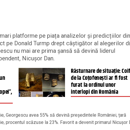
ari platforme pe piața analizelor și predicțiilor di
ct pe Donald Turmp drept câștigător al alegerilor d
escu nu mai are prima șansă să devină liderul
ependent, Nicușor Dan.
Răsturnare de situație: Coi
 un
de la Coțofenești ar fi fost
furat la ordinul unor
opei”,
interlopi din România
arie, Georgescu avea 55% să devină președintele României, țară
ie, procentul scăzuse la 23%. Favorit a devenit primarul Nicușor 