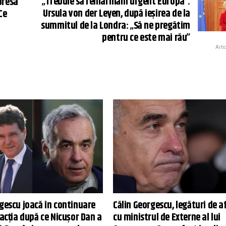
„Trebuie să reînarmăm urgent Europa”.
presa
Ursula von der Leyen, după ieșirea de la
Ce
summitul de la Londra: „Să ne pregătim
pentru ce este mai rău”
Arti
gescu joacă în continuare
Călin Georgescu, legături de a
eacția după ce Nicușor Dan a
cu ministrul de Externe al lui