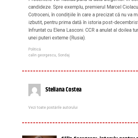
candideze. Spre exemplu, premierul Marcel Ciolacu,
Cotroceni, în condițiile în care a precizat că nu va m
izbutit, pentru prima dată în istoria post-decembrist
înfruntat cu Elena Lasconi. CCR a anulat al doilea t
unei puteri externe (Rusia).
Politică
calin georgescu
,
Sondaj
Steliana Costea
Vezi toate postările autorului