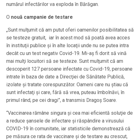
numărul infectărilor va exploda în Bărăgan.
O
nouă campanie de testare
„Sunt mulţumit că am putut oferi oamenilor posibilitatea să
se testeze gratuit, iar în acest mod să poată avea acces
în instituţii publice şi în alte locaţii unde nu se putea intra
decât cu un test negativ Covid-19. Mi-aş fi dorit să vină
mai mulţi locuitori să se testeze. Sunt mulţumit că am
descoperit 127 persoane infectate cu Covid-19, persoane
intrate în baza de date a Direcţiei de Sănătate Publică,
izolate şi tratate corespunzător. Oameni care nu ştiau că
sunt infectaţi şi care, fără să vrea, puteau îmbolnăvi, în
primul rând, pe cei dragi”, a transmis Dragoş Soare.
“Vaccinarea rămâne singura şi cea mai eficientă soluţie de
a reduce şansele de infectare şi răspândire a virusului
COVID-19 în comunitate, iar statisticile demonstrează că
pe măsura ce rata de vaccinare şi de testare au crescut,