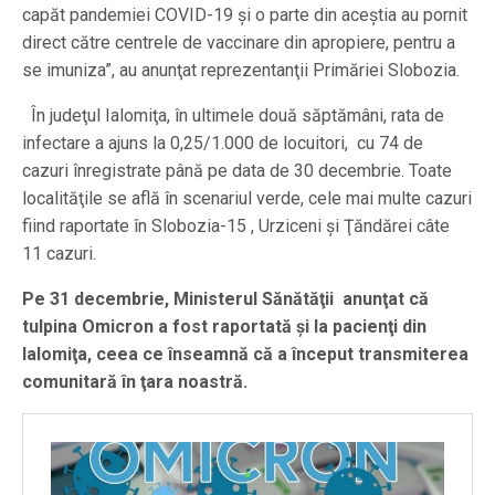
capăt pandemiei COVID-19 şi o parte din aceştia au pornit
direct către centrele de vaccinare din apropiere, pentru a
se imuniza”, au anunţat reprezentanţii Primăriei Slobozia.
În judeţul Ialomiţa, în ultimele două săptămâni, rata de
infectare a ajuns la 0,25/1.000 de locuitori, cu 74 de
cazuri înregistrate până pe data de 30 decembrie. Toate
localităţile se află în scenariul verde, cele mai multe cazuri
fiind raportate în Slobozia-15 , Urziceni şi Ţăndărei câte
11 cazuri.
Pe 31 decembrie, Ministerul Sănătăţii anunţat că
tulpina Omicron a fost raportată şi la pacienţi din
Ialomiţa, ceea ce înseamnă că a început transmiterea
comunitară în ţara noastră.