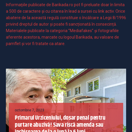
Informaţiile publicate de Barikada.ro pot fi preluate doar în limita
a 500 de caractere şi cu citarea în lead a sursei cu link activ. Orice
abatere de la această regulă constituie o încălcare a Legii 8/1996
privind dreptul de autor și poate fi sancționată în consecință.
Materialele publicate la categoria ”Mediafakes” și fotografiile
aferente acestora, marcate cu logoul Barikada, au valoare de
pamflet și vor fi tratate ca atare.
octombrie 7, 2023
Primarul Urziceniului, dosar penal pentru
purtare abuzivă! Sava riscă amenda sau