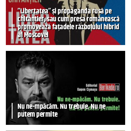
”Libertatea” și propaganda rusă pe
chitanțier, sau cum presa românească
promovează fațadele războiului hibrid
al Moscovei
Nu ne-mpăcăm. Nu trebuie. Nu ne
putem permite