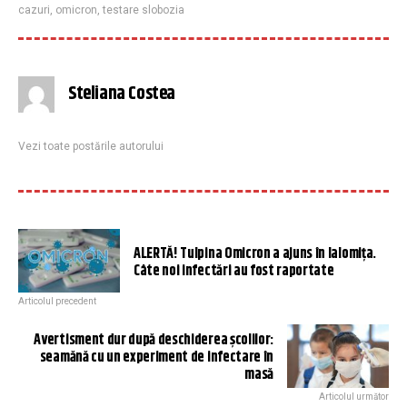
cazuri
,
omicron
,
testare slobozia
Steliana Costea
Vezi toate postările autorului
ALERTĂ! Tulpina Omicron a ajuns în Ialomiţa.
Câte noi infectări au fost raportate
Articolul precedent
Avertisment dur după deschiderea școlilor:
seamănă cu un experiment de infectare în
masă
Articolul următor