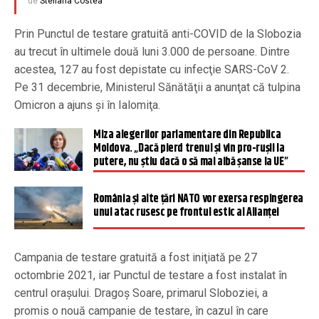
de
Steliana Costea
Prin Punctul de testare gratuită anti-COVID de la Slobozia
au trecut în ultimele două luni 3.000 de persoane. Dintre
acestea, 127 au fost depistate cu infecţie SARS-CoV 2.
Pe 31 decembrie, Ministerul Sănătăţii a anunţat că tulpina
Omicron a ajuns şi în Ialomiţa.
Miza alegerilor parlamentare din Republica
Moldova. „Dacă pierd trenul și vin pro-rușii la
putere, nu știu dacă o să mai aibă șanse la UE”
România și alte țări NATO vor exersa respingerea
unui atac rusesc pe frontul estic al Alianței
Campania de testare gratuită a fost iniţiată pe 27
octombrie 2021, iar Punctul de testare a fost instalat în
centrul oraşului. Dragoş Soare, primarul Sloboziei, a
promis o nouă campanie de testare, în cazul în care