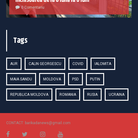
închisoarea de la o lună la 6 luni
0 Comentariu
Tags
AUR
CALIN GEORGESCU
COVID
IALOMITA
MAIA SANDU
MOLDOVA
PSD
PUTIN
REPUBLICA MOLDOVA
ROMANIA
RUSIA
UCRAINA
CONTACT: barikadanews@gmail.com