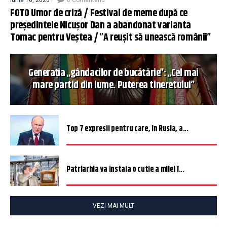
iunie 16, 2026
0 Comentariu
FOTO Umor de criză / Festival de meme după ce
președintele Nicușor Dan a abandonat varianta
Tomac pentru Veștea / ”A reușit să unească românii”
Generația „gândacilor de bucătărie”: „Cel mai
mare partid din lume. Puterea tineretului”
Top 7 expresii pentru care, în Rusia, a...
Patriarhia va instala o cutie a milei î...
VEZI MAI MULT