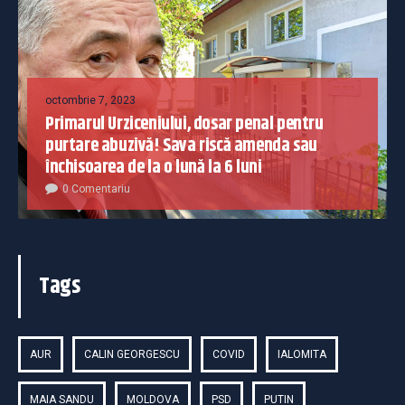
octombrie 7, 2023
Primarul Urziceniului, dosar penal pentru
purtare abuzivă! Sava riscă amenda sau
închisoarea de la o lună la 6 luni
0 Comentariu
Tags
AUR
CALIN GEORGESCU
COVID
IALOMITA
MAIA SANDU
MOLDOVA
PSD
PUTIN