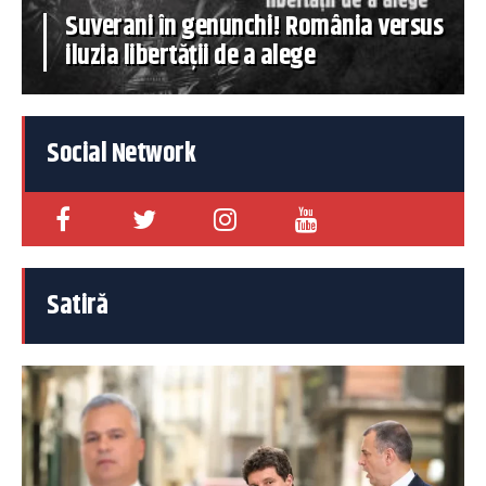
Suverani în genunchi! România versus
iluzia libertății de a alege
Social Network
Satiră