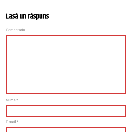
Lasă un răspuns
Comentariu
Nume
*
E-mail
*