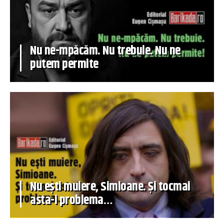
Nu ne-mpăcăm. Nu trebuie. Nu ne
putem permite
Nu ești muiere, Simioane. Și tocmai
asta-i problema…