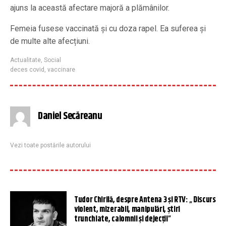
ajuns la această afectare majoră a plămânilor.
Femeia fusese vaccinată și cu doza rapel. Ea suferea și
de multe alte afecțiuni.
Actualitate
,
Social
deces covid
,
vaccinare
Daniel Secăreanu
Vezi toate postările autorului
Tudor Chirilă, despre Antena 3 și RTV: „ Discurs
violent, mizerabil, manipulări, știri
trunchiate, calomnii și dejecții”