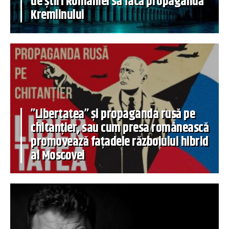
de știri României să facă propagandă
Kremlinului
”Libertatea” și propaganda rusă pe
chitanțier, sau cum presa românească
promovează fațadele războiului hibrid
al Moscovei