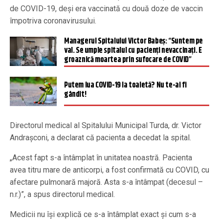
de COVID-19, deși era vaccinată cu două doze de vaccin
împotriva coronavirusului.
Managerul Spitalului Victor Babeș: “Suntem pe
val. Se umple spitalul cu pacienți nevaccinați. E
groaznică moartea prin sufocare de COVID”
Putem lua COVID-19 la toaletă? Nu te-ai fi
gândit!
Directorul medical al Spitalului Municipal Turda, dr. Victor
Andrașconi, a declarat că pacienta a decedat la spital.
„Acest fapt s-a întâmplat în unitatea noastră. Pacienta
avea titru mare de anticorpi, a fost confirmată cu COVID, cu
afectare pulmonară majoră. Asta s-a întâmpat (decesul –
n.r.)”, a spus directorul medical.
Medicii nu își explică ce s-a întâmplat exact și cum s-a