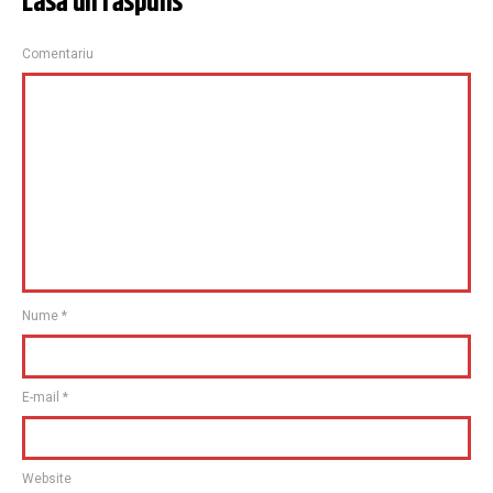
Lasă un răspuns
Comentariu
Nume
*
E-mail
*
Website