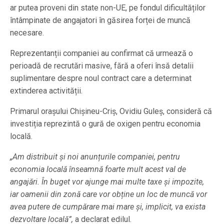
ar putea proveni din state non-UE, pe fondul dificultăților
întâmpinate de angajatori în găsirea forței de muncă
necesare.
Reprezentanții companiei au confirmat că urmează o
perioadă de recrutări masive, fără a oferi însă detalii
suplimentare despre noul contract care a determinat
extinderea activității.
Primarul orașului Chișineu-Criș, Ovidiu Guleș, consideră că
investiția reprezintă o gură de oxigen pentru economia
locală.
„Am distribuit și noi anunțurile companiei, pentru
economia locală înseamnă foarte mult acest val de
angajări. În buget vor ajunge mai multe taxe și impozite,
iar oamenii din zonă care vor obține un loc de muncă vor
avea putere de cumpărare mai mare și, implicit, va exista
dezvoltare locală”,
a declarat edilul.