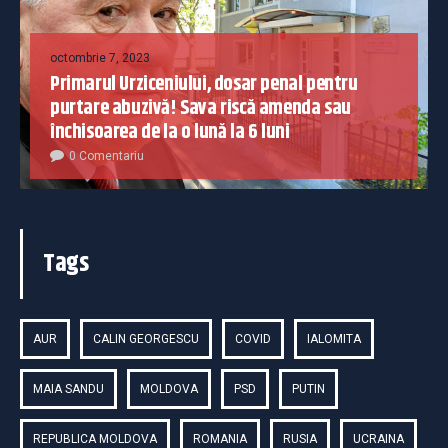
octombrie 7, 2023
Primarul Urziceniului, dosar penal pentru
purtare abuzivă! Sava riscă amenda sau
închisoarea de la o lună la 6 luni
0 Comentariu
Tags
AUR
CALIN GEORGESCU
COVID
IALOMITA
MAIA SANDU
MOLDOVA
PSD
PUTIN
REPUBLICA MOLDOVA
ROMANIA
RUSIA
UCRAINA