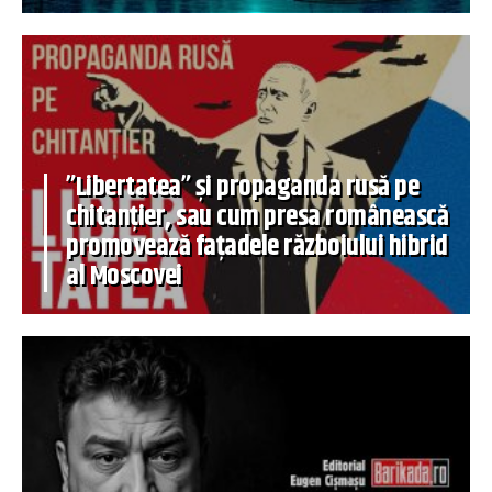
”Libertatea” și propaganda rusă pe
chitanțier, sau cum presa românească
promovează fațadele războiului hibrid
al Moscovei