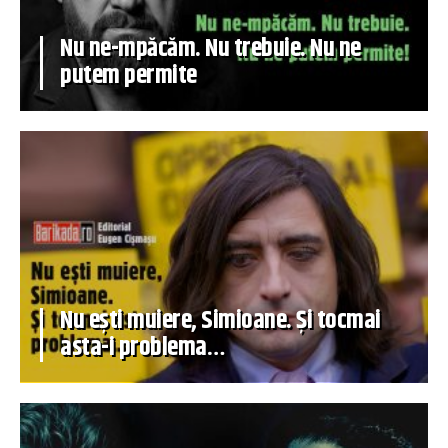
Nu ne-mpăcăm. Nu trebuie. Nu ne
putem permite
Nu ești muiere, Simioane. Și tocmai
asta-i problema…