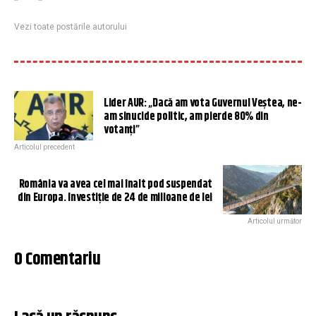
Vezi toate postările autorului
Lider AUR: „Dacă am vota Guvernul Veștea, ne-
am sinucide politic, am pierde 80% din
votanți”
Articolul precedent
România va avea cel mai înalt pod suspendat
din Europa. Investiție de 24 de milioane de lei
Articolul următor
0 Comentariu