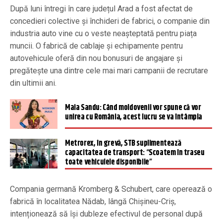
După luni întregi în care județul Arad a fost afectat de
concedieri colective și închideri de fabrici, o companie din
industria auto vine cu o veste neașteptată pentru piața
muncii. O fabrică de cablaje și echipamente pentru
autovehicule oferă din nou bonusuri de angajare și
pregătește una dintre cele mai mari campanii de recrutare
din ultimii ani.
Maia Sandu: Când moldovenii vor spune că vor
unirea cu România, acest lucru se va întâmpla
Metrorex, în grevă, STB suplimentează
capacitatea de transport: “Scoatem în traseu
toate vehiculele disponibile”
Compania germană Kromberg & Schubert, care operează o
fabrică în localitatea Nădab, lângă Chișineu-Criș,
intenționează să își dubleze efectivul de personal după