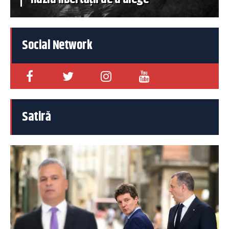
Social Network
Satiră