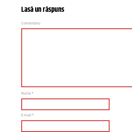
Lasă un răspuns
Comentariu
Nume
*
E-mail
*