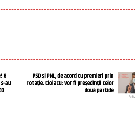
! 8
PSD și PNL, de acord cu premieri prin
 s-au
rotație. Ciolacu: Vor fi președinții celor
EO
două partide
Arti