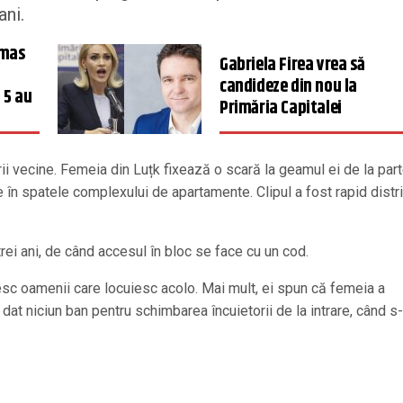
ani.
ămas
Gabriela Firea vrea să
candideze din nou la
 5 au
Primăria Capitalei
rii vecine. Femeia din Luțk fixează o scară la geamul ei de la part
e în spatele complexului de apartamente. Clipul a fost rapid distri
i ani, de când accesul în bloc se face cu un cod.
esc oamenii care locuiesc acolo. Mai mult, ei spun că femeia a
 a dat niciun ban pentru schimbarea încuietorii de la intrare, când s