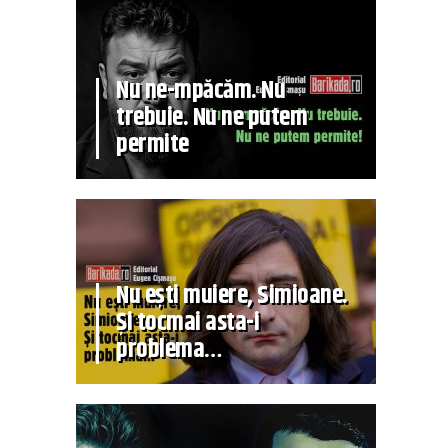
Nu ne-mpăcăm. Nu
trebuie. Nu ne putem
permite
Nu ești muiere, Simioane.
Și tocmai asta-i
problema…