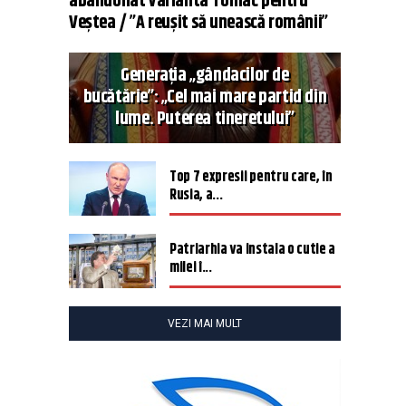
abandonat varianta Tomac pentru
Veștea / ”A reușit să unească românii”
Generația „gândacilor de
bucătărie”: „Cel mai mare partid din
lume. Puterea tineretului”
Top 7 expresii pentru care, în
Rusia, a...
Patriarhia va instala o cutie a
milei î...
VEZI MAI MULT