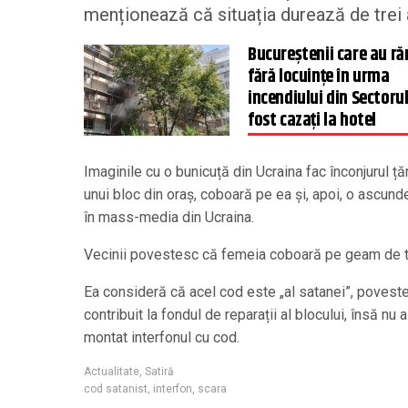
menționează că situația durează de trei 
Bucureştenii care au r
fără locuinţe în urma
incendiului din Sectorul
fost cazaţi la hotel
Imaginile cu o bunicuță din Ucraina fac înconjurul ță
unui bloc din oraș, coboară pe ea și, apoi, o ascund
în mass-media din Ucraina.
Vecinii povestesc că femeia coboară pe geam de tre
Ea consideră că acel cod este „al satanei”, povest
contribuit la fondul de reparații al blocului, însă nu
montat interfonul cu cod.
Actualitate
,
Satiră
cod satanist
,
interfon
,
scara