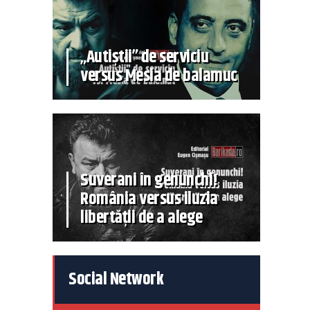
„Autiștii” de serviciu
versus Mesia de balamuc
Suverani în genunchi!
România versus iluzia
libertății de a alege
Social Network