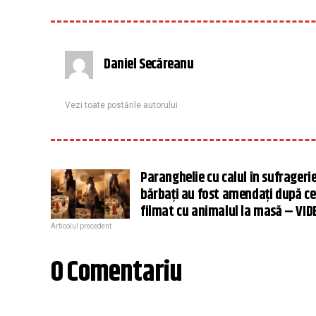
Daniel Secăreanu
Vezi toate postările autorului
Paranghelie cu calul în sufragerie
bărbați au fost amendați după ce
filmat cu animalul la masă – VID
Articolul precedent
0 Comentariu