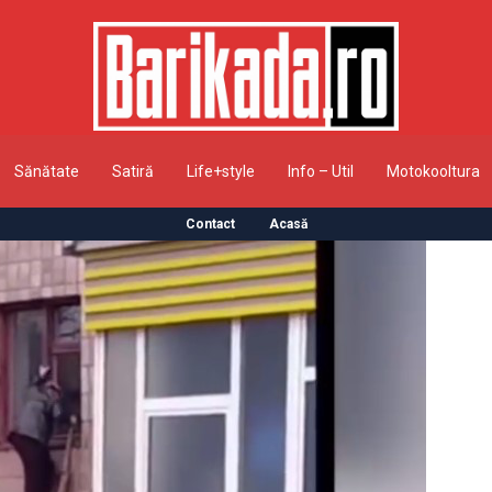
Sănătate
Satiră
Life+style
Info – Util
Motokooltura
Contact
Acasă