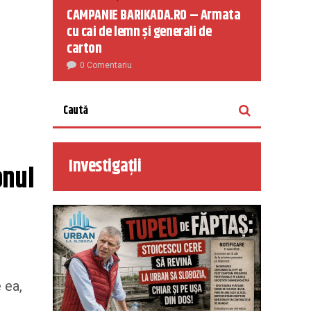
CAMPANIE BARIKADA.RO – Armata
cu cai de lemn și generali de
carton
0 Comentariu
Investigații
nul 
 ea,