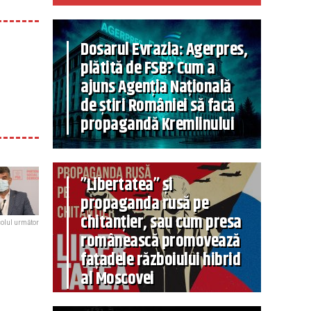
Dosarul Evrazia: Agerpres,
plătită de FSB? Cum a
ajuns Agenția Națională
de știri României să facă
propagandă Kremlinului
”Libertatea” și
propaganda rusă pe
chitanțier, sau cum presa
colul următor
românească promovează
fațadele războiului hibrid
al Moscovei