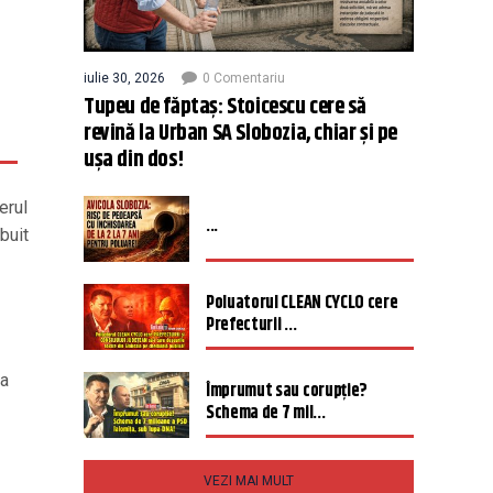
iulie 30, 2026
0 Comentariu
Tupeu de făptaș: Stoicescu cere să
revină la Urban SA Slobozia, chiar și pe
ușa din dos!
erul
...
buit
Poluatorul CLEAN CYCLO cere
Prefecturii ...
-a
Împrumut sau corupție?
Schema de 7 mil...
VEZI MAI MULT