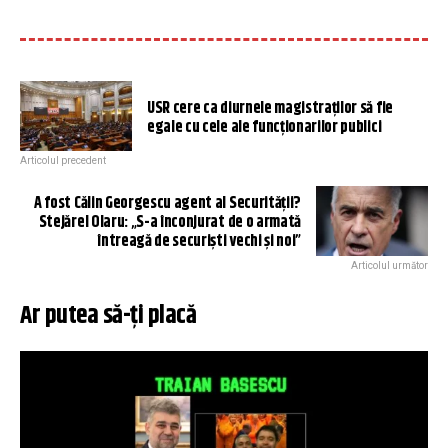
USR cere ca diurnele magistraților să fie
egale cu cele ale funcționarilor publici
Articolul precedent
A fost Călin Georgescu agent al Securității?
Stejărel Olaru: „S-a înconjurat de o armată
întreagă de securiști vechi și noi”
Articolul următor
Ar putea să-ți placă