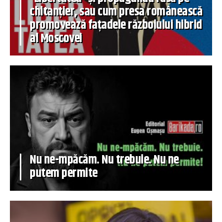
chitanțier, sau cum presa românească
promovează fațadele războiului hibrid
al Moscovei
Nu ne-mpăcăm. Nu trebuie. Nu ne
putem permite