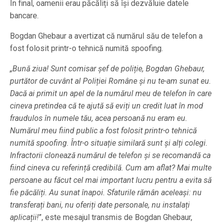
În final, oamenii erau păcăliți să își dezvăluie datele
bancare.
Bogdan Ghebaur a avertizat că numărul său de telefon a
fost folosit printr-o tehnică numită spoofing.
„Bună ziua! Sunt comisar șef de poliție, Bogdan Ghebaur,
purtător de cuvânt al Poliției Române și nu te-am sunat eu.
Dacă ai primit un apel de la numărul meu de telefon în care
cineva pretindea că te ajută să eviți un credit luat în mod
fraudulos în numele tău, acea persoană nu eram eu.
Numărul meu fiind public a fost folosit printr-o tehnică
numită spoofing. Într-o situație similară sunt și alți colegi.
Infractorii clonează numărul de telefon și se recomandă ca
fiind cineva cu referință credibilă. Cum am aflat? Mai multe
persoane au făcut cel mai important lucru pentru a evita să
fie păcăliți. Au sunat înapoi. Sfaturile rămân aceleași: nu
transferați bani, nu oferiți date personale, nu instalați
aplicații!
”, este mesajul transmis de Bogdan Ghebaur,