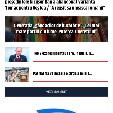
președintele Nicușor Dan a abandonat varianta
Tomac pentru Veștea / ”A reușit să unească românii”
Generația „gândacilor de bucătărie”: „Cel mai
mare partid din lume. Puterea tineretului”
Top 7 expresii pentru care, în Rusia, a...
Patriarhia va instala o cutie a milei î...
VEZI MAI MULT