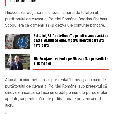
de
Steliana Costea
Hackerii au reușit să îi cloneze numărul de telefon al
purtătorului de cuvânt al Poliției Române, Bogdan Ghebaur.
Scopul era ca oamenii să-și dezvăluie conturile bancare.
Spitalul „Sf. Pantelimon” a primit o ambulanţă de
peste 80.000 de euro. Motivul pentru care stă
nefolosită
Ilie Bolojan: Îl voi vota pe Nicușor Dan președinte
al României
Atacatorii cibernetici s-au prezentat în mesaj sub numele
purtătorului de cuvânt al Poliției Române, sub pretextul că
cineva ar încerca să facă un credit pe numele persoanelor
apelate, iar pentru că este polițist poate preveni acest
lucru.