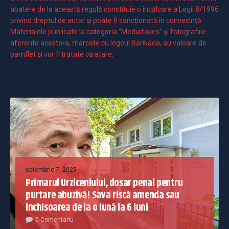
abatere de la această regulă constituie o încălcare a Legii 8/1996
privind dreptul de autor și poate fi sancționată în consecință.
Materialele publicate la categoria ”Mediafakes” și fotografiile
aferente acestora, marcate cu logoul Barikada, au valoare de
pamflet și vor fi tratate ca atare.
octombrie 7, 2023
Primarul Urziceniului, dosar penal pentru
purtare abuzivă! Sava riscă amenda sau
închisoarea de la o lună la 6 luni
0 Comentariu