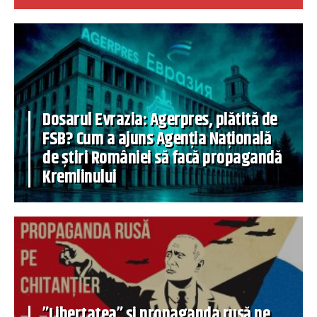
Dosarul Evrazia: Agerpres, plătită de
FSB? Cum a ajuns Agenția Națională
de știri României să facă propagandă
Kremlinului
”Libertatea” și propaganda rusă pe