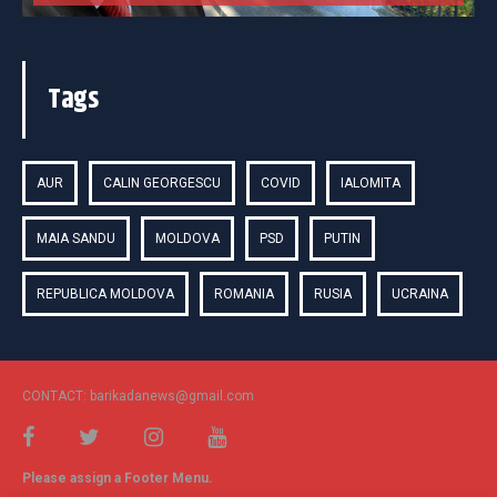
Tags
AUR
CALIN GEORGESCU
COVID
IALOMITA
MAIA SANDU
MOLDOVA
PSD
PUTIN
REPUBLICA MOLDOVA
ROMANIA
RUSIA
UCRAINA
CONTACT: barikadanews@gmail.com
Please assign a Footer Menu.