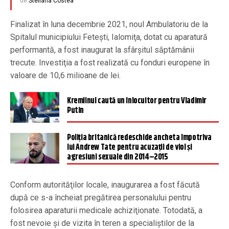
de
Steliana Costea
Finalizat în luna decembrie 2021, noul Ambulatoriu de la
Spitalul municipiului Feteşti, Ialomiţa, dotat cu aparatură
performantă, a fost inaugurat la sfârşitul săptămânii
trecute. Investiţia a fost realizată cu fonduri europene în
valoare de 10,6 milioane de lei.
Kremlinul caută un înlocuitor pentru Vladimir
Putin
Poliția britanică redeschide ancheta împotriva
lui Andrew Tate pentru acuzații de viol și
agresiuni sexuale din 2014–2015
Conform autorităţilor locale, inaugurarea a fost făcută
după ce s-a încheiat pregătirea personalului pentru
folosirea aparaturii medicale achiziţionate. Totodată, a
fost nevoie şi de vizita în teren a specialiştilor de la