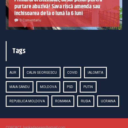
purtare abuzivă! Sava riscă amenda sau
închisoarea de la o lună la 6 luni
0 Comentariu
Tags
AUR
CALIN GEORGESCU
COVID
IALOMITA
MAIA SANDU
MOLDOVA
PSD
PUTIN
REPUBLICA MOLDOVA
ROMANIA
RUSIA
UCRAINA
CONTACT: barikadanews@gmail.com