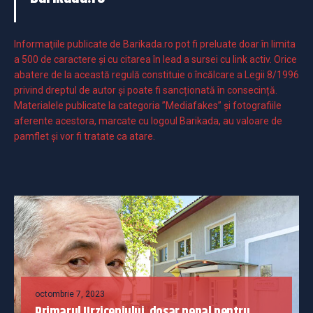
Informaţiile publicate de Barikada.ro pot fi preluate doar în limita
a 500 de caractere şi cu citarea în lead a sursei cu link activ. Orice
abatere de la această regulă constituie o încălcare a Legii 8/1996
privind dreptul de autor și poate fi sancționată în consecință.
Materialele publicate la categoria ”Mediafakes” și fotografiile
aferente acestora, marcate cu logoul Barikada, au valoare de
pamflet și vor fi tratate ca atare.
octombrie 7, 2023
Primarul Urziceniului, dosar penal pentru