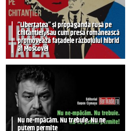
”Libertatea” și propaganda rusă pe
chitanțier, sau cum presa românească
promovează fațadele războiului hibrid
al Moscovei
Nu ne-mpăcăm. Nu trebuie. Nu ne
putem permite