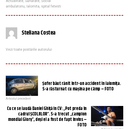
Actualitate
,
Sănătate
,
Social
ambulatoriu
,
Ialomita
,
spital fetesti
Steliana Costea
Vezi toate postările autorului
Şofer băut rănit într-un accident în Ialomița.
S-a răsturnat cu maşina pe câmp – FOTO
Articolul precedent
Cu ce se laudă Daniel Ghiță în CV: „Pot preda în
cadrul ȘCOLIILOR”. S-a trecut „campion
mondial Glory”, deși el a fost de fapt învins –
FOTO