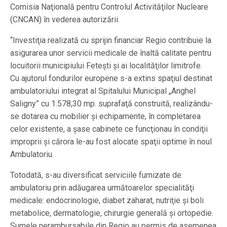
Comisia Naţională pentru Controlul Activităţilor Nucleare
(CNCAN) în vederea autorizării.
“Investiţia realizată cu sprijin financiar Regio contribuie la
asigurarea unor servicii medicale de înaltă calitate pentru
locuitorii municipiului Feteşti şi ai localităţilor limitrofe.
Cu ajutorul fondurilor europene s-a extins spaţiul destinat
ambulatoriului integrat al Spitalului Municipal „Anghel
Saligny” cu 1.578,30 mp. suprafaţă construită, realizându-
se dotarea cu mobilier şi echipamente, în completarea
celor existente, a şase cabinete ce funcţionau în condiţii
improprii şi cărora le-au fost alocate spaţii optime în noul
Ambulatoriu.
Totodată, s-au diversificat serviciile furnizate de
ambulatoriu prin adăugarea următoarelor specialităţi
medicale: endocrinologie, diabet zaharat, nutriţie şi boli
metabolice, dermatologie, chirurgie generală şi ortopedie.
Sumele nerambursabile din Regio au permis de asemenea