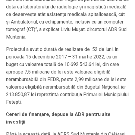
dotarea laboratorului de radiologie şi imagistică medicală
ce deserveşte atât asistenţa medicală spitalicească, cât
şi Ambulatoriul, cu echipamente, inclusiv cu un computer
tomograf (CT)”, a explicat Liviu Muşat, dircetorul ADR Sud
Muntenia.
Proiectul a avut o durată de realizare de 52 de luni, în
perioada 15 decembrie 2017 – 31 martie 2022, cu un
buget cu valoarea totală de 10.692.543,64 lei, din care
aproape 7,5 milioane de lei este valoarea eligibilă
nerambursabilă din FEDR, peste 2,99 milioane de lei este
valoarea eligibilă nerambursabilă din Bugetul Naţional, iar
213.850,87 lei reprezintă contribuţia Primăriei Municipiului
Feteşti.
C
ereri de finanţare, depuse la ADR pentru alte
investiţii
Până la această dată, la ADRS Sud Muntenia din Călăraşi,