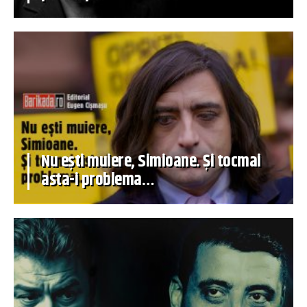
Nu ești muiere, Simioane. Și tocmai
asta-i problema…