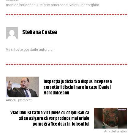
monica barladeanu
,
relatie amoroasa
,
valeriu gheorghita
Steliana Costea
Vezi toate postările autorului
Inspecția judiciară a dispus începerea
cercetării disciplinare în cazul Daniel
Horodniceanu
Articolul precedent
Vlad Obu își tatua victimele cu chipul său ca
să se asigure că vor produce materiale
pornografice doar în folosul lui
Articolul următor