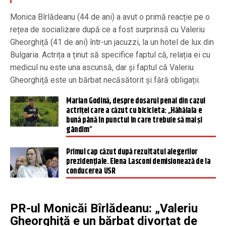
Monica Bîrlădeanu (44 de ani) a avut o primă reacție pe o
rețea de socializare după ce a fost surprinsă cu Valeriu
Gheorghiță (41 de ani) într-un jacuzzi, la un hotel de lux din
Bulgaria. Actrița a ținut să specifice faptul că, relația ei cu
medicul nu este una ascunsă, dar și faptul că Valeriu
Gheorghiță este un bărbat necăsătorit și fără obligații.
Marian Godină, despre dosarul penal din cazul
actriței care a căzut cu bicicleta: „Hăhăiala e
bună până în punctul în care trebuie să mai și
gândim”
Primul cap căzut după rezultatul alegerilor
prezidențiale. Elena Lasconi demisionează de la
conducerea USR
PR-ul Monicăi Bîrlădeanu: „Valeriu
Gheorghiță e un bărbat divorțat de