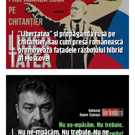
”Libertatea” și propaganda rusă pe
chitanțier, sau cum presa românească
promovează fațadele războiului hibrid
al Moscovei
Nu ne-mpăcăm. Nu trebuie. Nu ne