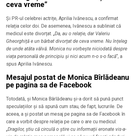
ceva vreme”
Și PR-ul celebrei actrițe, Aprilia Ivănescu, a confirmat
relația celor doi. De asemenea, Ivănescu a subliniat că
medicul este divorțat. „
Da, au o relație, dar Valeriu
Gheorghiță e un bărbat divorțat de ceva vreme. Nu înțeleg
de unde atâta vâlvă. Monica nu vorbește niciodată despre
viața personală de principiu și nici acum n-o s-o facă
“, a
spus Aprilia Ivănescu.
Mesajul postat de Monica Bîrlădeanu
pe pagina sa de Facebook
Totodată, și Monica Bârlădeanu și-a dorit să pună punct
speculațiilor și să spună cum stau, de fapt, lucrurile. De
aceea, a și postat un mesaj pe pagina sa de Facebook în
care a vorbit despre relația pe care o are cu medicul.
„
Dragilor, știu că circulă o știre cu informații eronate vis-a-