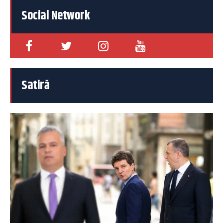
Social Network
Satiră