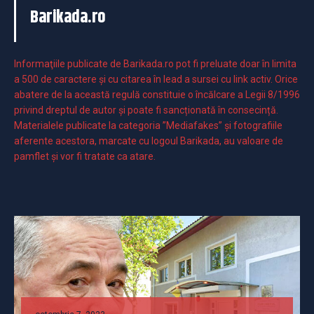
Barikada.ro
Informaţiile publicate de Barikada.ro pot fi preluate doar în limita
a 500 de caractere şi cu citarea în lead a sursei cu link activ. Orice
abatere de la această regulă constituie o încălcare a Legii 8/1996
privind dreptul de autor și poate fi sancționată în consecință.
Materialele publicate la categoria ”Mediafakes” și fotografiile
aferente acestora, marcate cu logoul Barikada, au valoare de
pamflet și vor fi tratate ca atare.