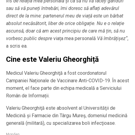
vis de relația mea personală și ca să nu vă faceți gânduri
sau să vă puneți întrebări, îmi doresc să aflați adevărul
direct de la mine: partenerul meu de viață este un bărbat
absolut necăsătorit, liber de orice obligație. Nu e o relație
ascunsă, doar că am acest principiu de care mă țin, să nu
vorbesc public despre
viața mea personală
Vă îmbrățișez“
,
a scris ea.
Cine este Valeriu Gheorghiță
Medicul Valeriu Gheorghiţă a fost coordonatorul
Campaniei Naționale de Vaccinare Anti-COVID-19. În acest
moment, el face parte din echipa medicală a Serviciului
Român de Informații.
Valeriu Gheorghiţă este absolvent al Universităţii de
Medicină şi Farmacie din Târgu Mureş, domeniul medicină
generală (militară), cu specializarea boli infecţioase.
Monden