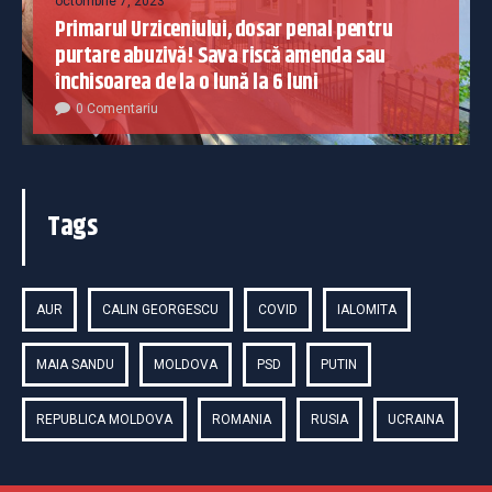
octombrie 7, 2023
Primarul Urziceniului, dosar penal pentru
purtare abuzivă! Sava riscă amenda sau
închisoarea de la o lună la 6 luni
0 Comentariu
Tags
AUR
CALIN GEORGESCU
COVID
IALOMITA
MAIA SANDU
MOLDOVA
PSD
PUTIN
REPUBLICA MOLDOVA
ROMANIA
RUSIA
UCRAINA