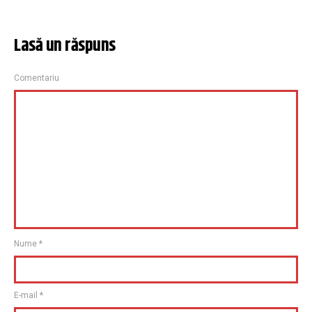
Lasă un răspuns
Comentariu
Nume
*
E-mail
*