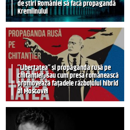
de știri României să facă propagandă
Kremlinului
”Libertatea” și propaganda rusă pe
chitanțier, sau cum presa românească
promovează fațadele războiului hibrid
al Moscovei