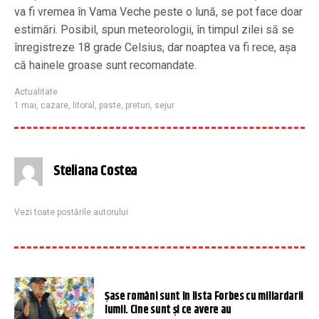
va fi vremea în Vama Veche peste o lună, se pot face doar
estimări. Posibil, spun meteorologii, în timpul zilei să se
înregistreze 18 grade Celsius, dar noaptea va fi rece, așa
că hainele groase sunt recomandate.
Actualitate
1 mai
,
cazare
,
litoral
,
paste
,
preturi
,
sejur
Steliana Costea
Vezi toate postările autorului
Şase români sunt în lista Forbes cu miliardarii
lumii. Cine sunt și ce avere au