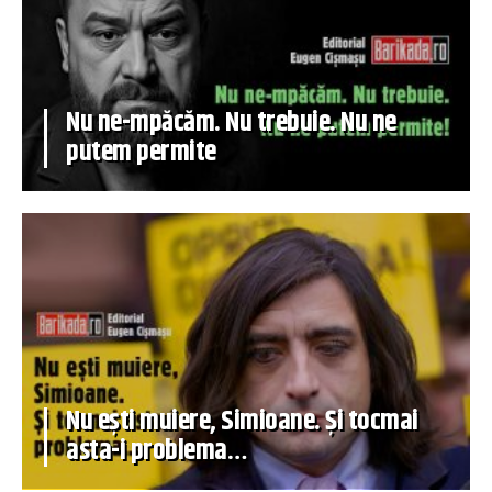
Nu ne-mpăcăm. Nu trebuie. Nu ne
putem permite
Nu ești muiere, Simioane. Și tocmai
asta-i problema…