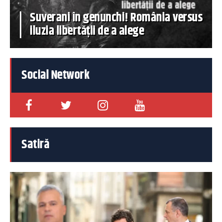
Suverani în genunchi! România versus
iluzia libertății de a alege
Social Network
Satiră