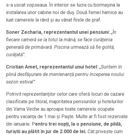
s-a uscat vopseaua. În interior se lucra cu bormașina la
instalarea unor cabine noi de duș. Două femei harnice au
luat camerele la rând și au vânat firele de praf.
Soner Zecharia, reprezentantul unei pensiuni:
„În
fiecare cameră se ia totul la mână, se face curățenia
generală de primăvară. Piscina urmează să fie golită,
curățată”.
Cristian Amet, reprezentantul unui hotel:
„Suntem în
plină desfășurare de mentenanță pentru începerea noului
sezon estival”.
Potrivit reprezentanților celor care oferă locuri de cazare
clasificate pe litoral, majoritatea pensiunilor și hotelurilor
din Vama Veche au aproape toate camerele ocupate
pentru vacanța de 1 mai și Paște. Multe ar fi fost rezervate
din ianuarie. P
entru trei nopți, la o pensiune, de pildă,
turiștii au plătit în jur de 2.000 de lei.
Cât privește cum