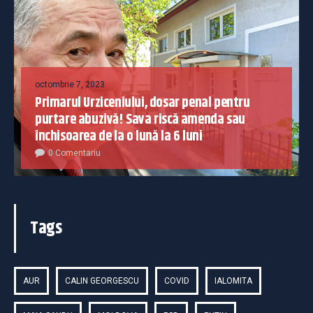
octombrie 7, 2023
Primarul Urziceniului, dosar penal pentru
purtare abuzivă! Sava riscă amenda sau
închisoarea de la o lună la 6 luni
0 Comentariu
Tags
AUR
CALIN GEORGESCU
COVID
IALOMITA