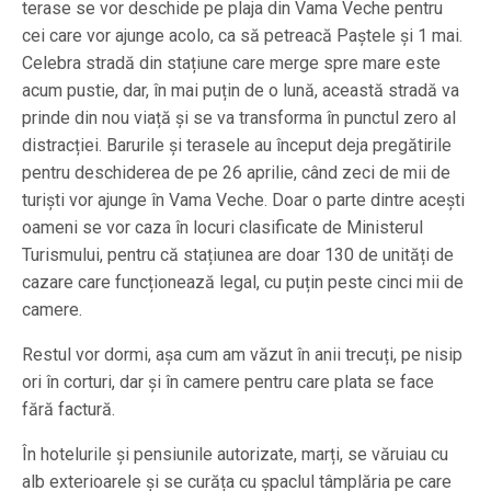
terase se vor deschide pe plaja din Vama Veche pentru
cei care vor ajunge acolo, ca să petreacă Paștele și 1 mai.
Celebra stradă din stațiune care merge spre mare este
acum pustie, dar, în mai puțin de o lună, această stradă va
prinde din nou viață și se va transforma în punctul zero al
distracției. Barurile și terasele au început deja pregătirile
pentru deschiderea de pe 26 aprilie, când zeci de mii de
turiști vor ajunge în Vama Veche. Doar o parte dintre acești
oameni se vor caza în locuri clasificate de Ministerul
Turismului, pentru că stațiunea are doar 130 de unități de
cazare care funcționează legal, cu puțin peste cinci mii de
camere.
Restul vor dormi, așa cum am văzut în anii trecuți, pe nisip
ori în corturi, dar și în camere pentru care plata se face
fără factură.
În hotelurile și pensiunile autorizate, marți, se văruiau cu
alb exterioarele și se curăța cu șpaclul tâmplăria pe care