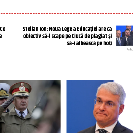
 Ce
Stelian Ion: Noua Lege a Educaţiei are ca
e
obiectiv să-l scape pe Ciucă de plagiat şi
să-i albească pe hoţi
Arti