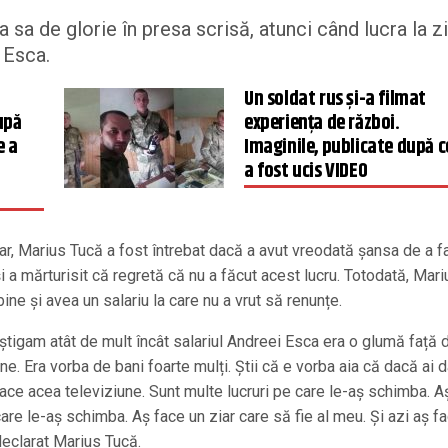
sa de glorie în presa scrisă, atunci când lucra la zi
 Esca.
Un soldat rus și-a filmat
upă
experiența de război.
e a
Imaginile, publicate după c
a fost ucis VIDEO
orar, Marius Tucă a fost întrebat dacă a avut vreodată șansa de a f
și a mărturisit că regretă că nu a făcut acest lucru. Totodată, Mari
ne și avea un salariu la care nu a vrut să renunțe.
știgam atât de mult încât salariul Andreei Esca era o glumă față 
e. Era vorba de bani foarte mulți. Știi că e vorba aia că dacă ai 
ace acea televiziune. Sunt multe lucruri pe care le-aș schimba. A
care le-aș schimba. Aș face un ziar care să fie al meu. Și azi aș fa
declarat Marius Tucă.