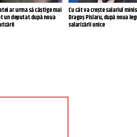
atei ar urma să câștige mai
Cu cât va crește salariul minis
ât un deputat după noua
Dragoș Pîslaru, după noua leg
rizării
salarizării unice