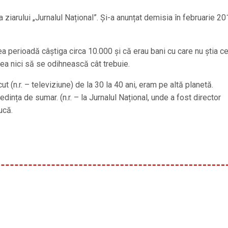
 ziarului „Jurnalul Național”. Și-a anunțat demisia în februarie 20
cea perioadă câștiga circa 10.000 și că erau bani cu care nu știa c
ușea nici să se odihnească cât trebuie.
 (n.r. – televiziune) de la 30 la 40 ani, eram pe altă planetă.
nța de sumar. (n.r. – la Jurnalul Național, unde a fost director
ucă.