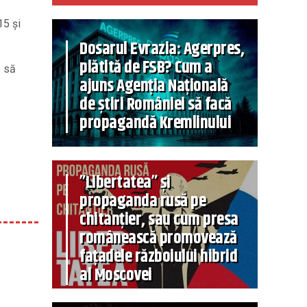
15 și
Dosarul Evrazia: Agerpres,
plătită de FSB? Cum a
e să
ajuns Agenția Națională
de știri României să facă
propagandă Kremlinului
”Libertatea” și
propaganda rusă pe
chitanțier, sau cum presa
românească promovează
fațadele războiului hibrid
al Moscovei