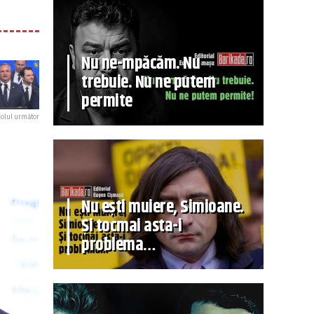
Nu ne-mpăcăm. Nu
trebuie. Nu ne putem
permite
colul următor
Nu ești muiere, Simioane.
Și tocmai asta-i
problema…