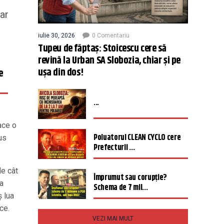
ar
iulie 30, 2026
0 Comentariu
Tupeu de făptaș: Stoicescu cere să
revină la Urban SA Slobozia, chiar și pe
ușa din dos!
e
...
ace o
Poluatorul CLEAN CYCLO cere
us
Prefecturii ...
de cât
Împrumut sau corupție?
da
Schema de 7 mil...
ș lua
ce.
VEZI MAI MULT