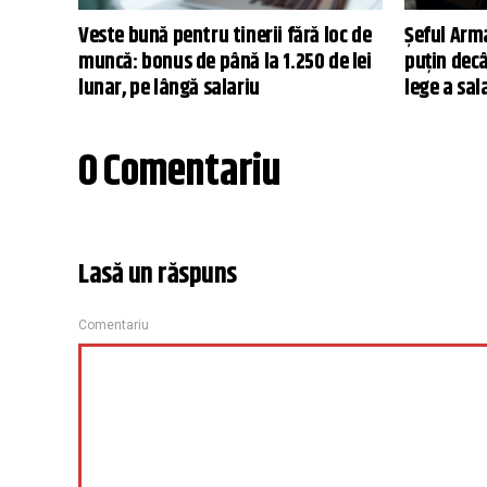
Veste bună pentru tinerii fără loc de
Șeful Arm
muncă: bonus de până la 1.250 de lei
puțin dec
lunar, pe lângă salariu
lege a sala
0 Comentariu
Lasă un răspuns
Comentariu