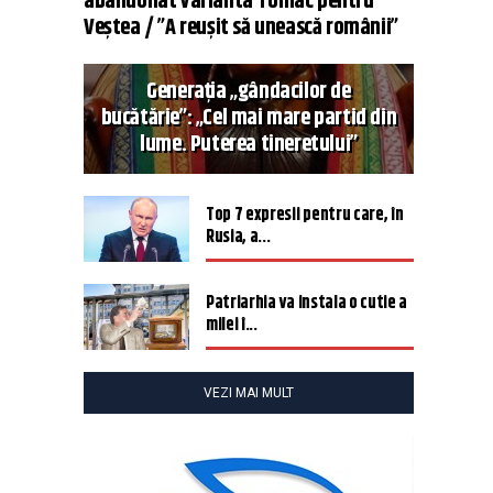
abandonat varianta Tomac pentru
Veștea / ”A reușit să unească românii”
Generația „gândacilor de
bucătărie”: „Cel mai mare partid din
lume. Puterea tineretului”
Top 7 expresii pentru care, în
Rusia, a...
Patriarhia va instala o cutie a
milei î...
VEZI MAI MULT