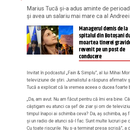
Marius Tucă și-a adus aminte de perioada 
și avea un salariu mai mare ca al Andreei
Managerul demis de la
spitalul din Botoșani d
moartea tinerei gravid
revenit pe un post de
conducere
Invitat în podcastul „Fain & Simplu”, al lui Mihai M
televiziune de știri. Jurnalistul a răspuns afirmativ 
Tucă a explicat că la vremea aceea o ducea foarte bi
„Da, am avut. Nu am făcut pentru că îmi era bine. Câ
câștigam eu atunci ca șef de ziar și om de televiziun
timpul înapoi ai schimba ceva? Da, aș schimba, aș f
și un radio de atunci să-l fac. Sunt multe lucruri pe 
Cu toate riscurile. Nu s-a terminat presa scrisă”, a 