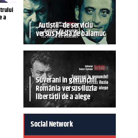
trului
e a
„Autiștii” de serviciu
versus Mesia de balamuc
Suverani în genunchi!
România versus iluzia
libertății de a alege
Social Network