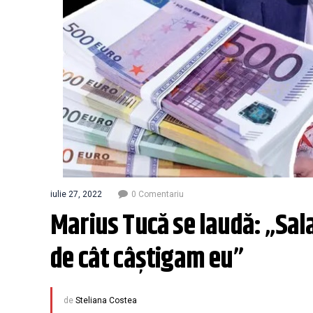
iulie 27, 2022
0 Comentariu
Marius Tucă se laudă: „Sala
de cât câștigam eu”
de
Steliana Costea