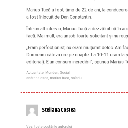
Marius Tucă a fost, timp de 22 de ani, la conducerea
a fost înlocuit de Dan Constantin.
Într-un alt interviu, Marius Tucă a dezvăluit că în a
facă. Mai mult, era un job foarte solicitant și nu re
„Eram perfecționist, nu eram mulțumit deloc. Am făcut
Dormeam câteva ore pe noapte. La 10-11 eram la ședi
editorial). E un consum incredibil”, spunea Marius T
Actualitate
,
Monden
,
Social
andreea esca
,
marius tuca
,
salariu
Steliana Costea
Vezi toate postările autorului