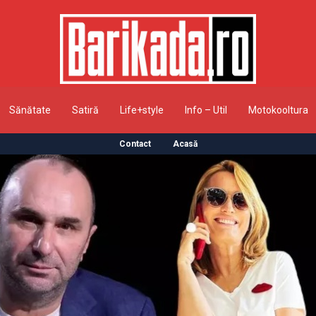
Sănătate
Satiră
Life+style
Info – Util
Motokooltura
Contact
Acasă