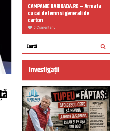
CAMPANIE BARIKADA.RO – Armata
cu cai de lemn și generali de
carton
0 Comentariu
Investigații
ă 