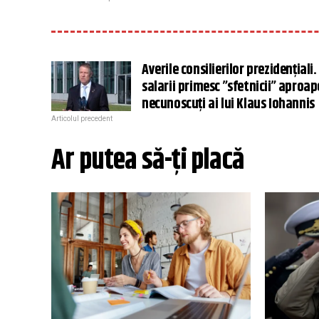
Averile consilierilor prezidențiali.
salarii primesc ”sfetnicii” aproap
necunoscuți ai lui Klaus Iohannis
Articolul precedent
Ar putea să-ți placă