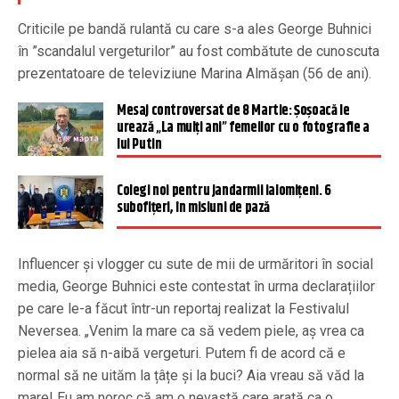
Criticile pe bandă rulantă cu care s-a ales George Buhnici
în ”scandalul vergeturilor” au fost combătute de cunoscuta
prezentatoare de televiziune Marina Almășan (56 de ani).
Mesaj controversat de 8 Martie: Șoșoacă le
urează „La mulți ani” femeilor cu o fotografie a
lui Putin
Colegi noi pentru jandarmii ialomiţeni. 6
subofiţeri, în misiuni de pază
Influencer și vlogger cu sute de mii de urmăritori în social
media, George Buhnici este contestat în urma declarațiilor
pe care le-a făcut într-un reportaj realizat la Festivalul
Neversea. „Venim la mare ca să vedem piele, aș vrea ca
pielea aia să n-aibă vergeturi. Putem fi de acord că e
normal să ne uităm la țâțe și la buci? Aia vreau să văd la
mare! Eu am noroc că am o nevastă care arată ca o