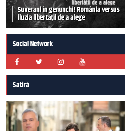
Suverani în genunchi! România versus
iluzia libertății de a alege
Social Network
Satiră