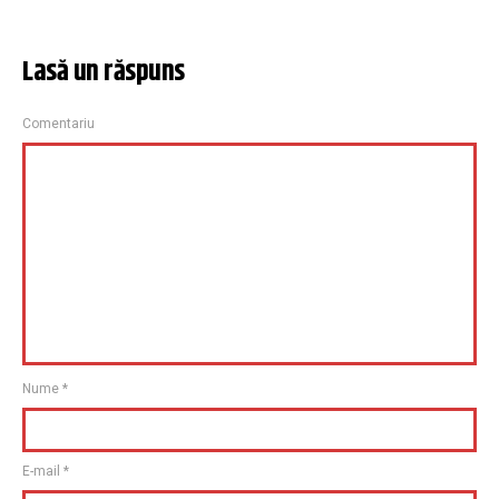
Lasă un răspuns
Comentariu
Nume
*
E-mail
*