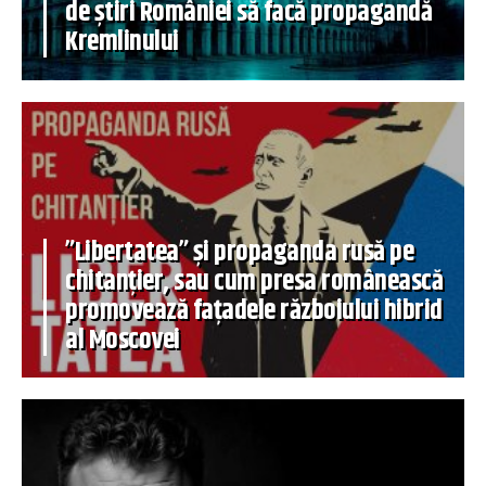
de știri României să facă propagandă
Kremlinului
”Libertatea” și propaganda rusă pe
chitanțier, sau cum presa românească
promovează fațadele războiului hibrid
al Moscovei