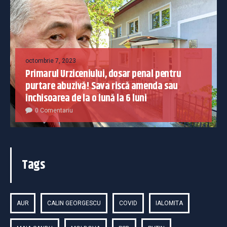
octombrie 7, 2023
Primarul Urziceniului, dosar penal pentru
purtare abuzivă! Sava riscă amenda sau
închisoarea de la o lună la 6 luni
0 Comentariu
Tags
AUR
CALIN GEORGESCU
COVID
IALOMITA