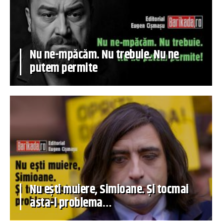
Nu ne-mpăcăm. Nu trebuie. Nu ne
putem permite
Nu ești muiere, Simioane. Și tocmai
asta-i problema…