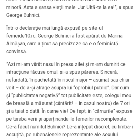
minoră. Asta e șansa vieții mele. Jur. Uită-te la ea!”, a spus
George Buhnici.
Într-o declarație mai lungă expusă pe site-ul
femeide10.ro, George Buhnici a fost apărat de Marina
Almășan, care a ținut să precizeze că e o feministă
convinsă.
”Azi mi-am vârât nasul în presa zilei și m-am dumirit ce
infracțiune făcuse omul: și-a spus părerea. Sinceră,
nefardată, împachetată în riscul major – asumat sau chiar
voit – de a-și atrage asupra lui “oprobiul public”. Dar cum
și “publicitatea negativă” tot publicitate este, colegul meu
de breaslă a măsurat (cântărit! – în cazul nostru) de 7 ori
și a taiat o dată. În carne vie! De fapt, în “cărnurile” expuse
pe taraba verii și aparținandu-le femeilor necomplexate.
Ce-a făcut numitul Buhnici? Le-a înțepat discret, cu limba-i
ascuțită, pe rubensienele reprezentante ale sexului