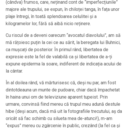
(cândva) frumos, care, neținand cont de “imperfecțiunile”
majore ale trupului, se expun, în chiloței tanga, în fața unor
plaje întregi, în toată splendoarea celulitei și a
kilogramelor lor, fără să aibă nicio reținere.
Cu riscul de a deveni oarecum “avocatul diavolului”, am să
mă rățoiesc puțin la cei ce au sărit, la beregata lui Buhnici,
ca mușcați de posterior. În primul rând, libertatea de
expresie este la fel de valabilă ca și libertatea de a-ți
expune epiderma la soare, indiferent de indicația acului de
la cântar.
În al doilea rând, vă mărturisesc că, deși nu par, am fost
dintotdeauna un munte de pudoare, chiar dacă împachetat
în haina unui om de televiziune aparent tupeist. Prin
urmare, convinsă fiind mereu că trupul meu adună destule
hibe (deși acum, dacă mă uit la fotografiile trecutului, aș da
oricât să fac schimb cu silueta mea de-atunci!), m-am
“expus” mereu cu zgârcenie în public, crezând (la fel ca și