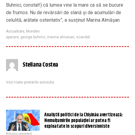
Buhnici, constat!) că lumea vine la mare ca să se bucure
de frumos. Nu de revărsări de slană și de acumulări de
celulită, arătate ostentativ”, a susținut Marina Almășan.
Actualitate
,
Monden
aparare
,
george buhnici
,
marina almasan
,
scandal
Steliana Costea
Vezi toate postările autorului
Analiștii politici de la Chişinău avertizează:
Nemulţumirile populaţiei ar putea fi
exploatate în scopuri diversioniste
Articolul precedent