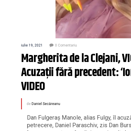
iulie 19, 2021
0 Comentariu
Margherita de la Clejani, V
Acuzații fără precedent: ‘Ion
VIDEO
de
Daniel Secăreanu
Dan Fulgeraș Manole, alias Fulgy, îl acu
petrecere, Daniel Paraschiv, zis Dan Bursu