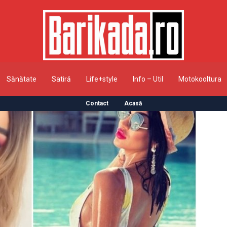
Sănătate
Satiră
Life+style
Info – Util
Motokooltura
Contact
Acasă