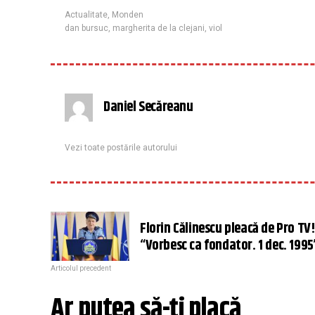
Actualitate
,
Monden
dan bursuc
,
margherita de la clejani
,
viol
Daniel Secăreanu
Vezi toate postările autorului
Florin Călinescu pleacă de Pro TV
“Vorbesc ca fondator. 1 dec. 1995
Articolul precedent
Ar putea să-ți placă