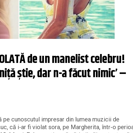
IOLATĂ de un manelist celebru! 
iță știe, dar n-a făcut nimic’ – 
ză pe cunoscutul impresar din lumea muzicii de
c, că i-ar fi violat sora, pe Margherita, într-o peri