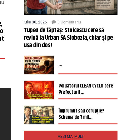
au
,
iulie 30, 2026
0 Comentariu
Tupeu de făptaș: Stoicescu cere să
eo
revină la Urban SA Slobozia, chiar și pe
nt
ușa din dos!
...
Poluatorul CLEAN CYCLO cere
Prefecturii ...
Împrumut sau corupție?
Schema de 7 mil...
VEZI MAI MULT