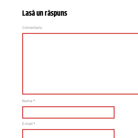
Lasă un răspuns
Comentariu
Nume
*
E-mail
*