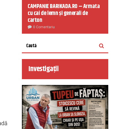
CAMPANIE BARIKADA.RO – Armata
cu cai de lemn și generali de
carton
0 Comentariu
Investigații
oadă