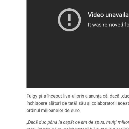
Fulgy și-a început live-ul prin a anunța că, dacă „du
închisoare alături de tatăl său și colaboratorii acest
ordinul milioanelor de euro.
„Dacă duc până la capăt ce am de spus, mulți miliona