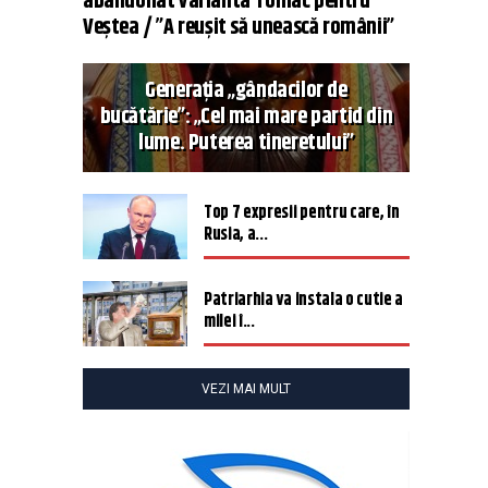
abandonat varianta Tomac pentru
Veștea / ”A reușit să unească românii”
Generația „gândacilor de
bucătărie”: „Cel mai mare partid din
lume. Puterea tineretului”
Top 7 expresii pentru care, în
Rusia, a...
Patriarhia va instala o cutie a
milei î...
VEZI MAI MULT