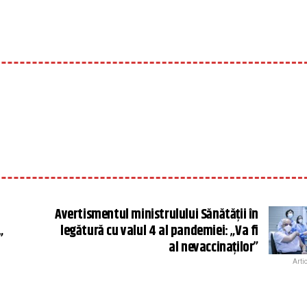
Avertismentul ministrulului Sănătății în
!
legătură cu valul 4 al pandemiei: „Va fi
”
al nevaccinaților”
Arti