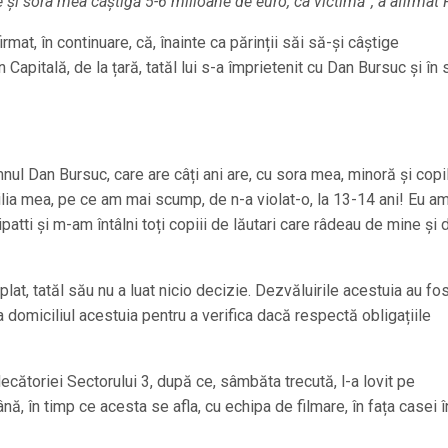
 și sora mea câștigă 5-6 milioane de euro, ca victimă”, a afirmat 
firmat, în continuare, că, înainte ca părinții săi să-și câștige
în Capitală, de la țară, tatăl lui s-a împrietenit cu Dan Bursuc și în 
nul Dan Bursuc, care are câți ani are, cu sora mea, minoră și copi
lia mea, pe ce am mai scump, de n-a violat-o, la 13-14 ani! Eu am
patti și m-am întâlni toți copiii de lăutari care râdeau de mine și 
ânplat, tatăl său nu a luat nicio decizie. Dezvăluirile acestuia au fo
la domiciliul acestuia pentru a verifica dacă respectă obligațiile
ecătoriei Sectorului 3, după ce, sâmbăta trecută, l-a lovit pe
ână, în timp ce acesta se afla, cu echipa de filmare, în fața casei î