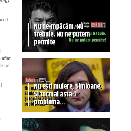
Fulgy.
scurt
Nu ne-mpăcăm. Nu
trebuie. Nu ne putem
permite
l
 aflat
de ce
Nu ești muiere, Simioane.
st
Și tocmai asta-i
problema…
n