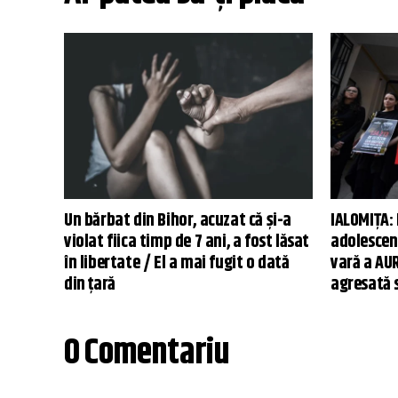
Un bărbat din Bihor, acuzat că și-a
IALOMIŢA: 
violat fiica timp de 7 ani, a fost lăsat
adolescent
în libertate / El a mai fugit o dată
vară a AUR
din țară
agresată s
0 Comentariu