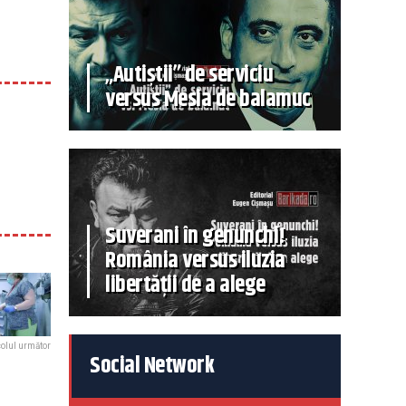
„Autiștii” de serviciu
versus Mesia de balamuc
Suverani în genunchi!
România versus iluzia
libertății de a alege
colul următor
Social Network