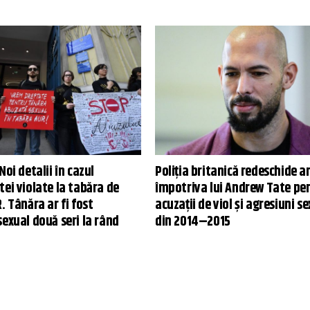
Noi detalii în cazul
Poliția britanică redeschide 
ei violate la tabăra de
împotriva lui Andrew Tate pe
. Tânăra ar fi fost
acuzații de viol și agresiuni s
exual două seri la rând
din 2014–2015