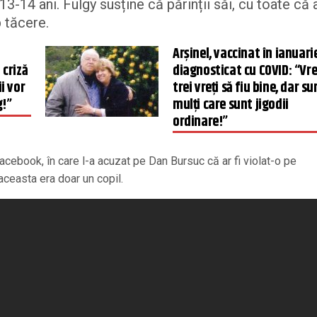
3-14 ani. Fulgy susține că părinții săi, cu toate că 
b tăcere.
Arşinel, vaccinat în ianuarie
criză
diagnosticat cu COVID: “Vr
i vor
trei vreţi să fiu bine, dar su
g!”
mulţi care sunt jigodii
ordinare!”
 Facebook, în care l-a acuzat pe Dan Bursuc că ar fi violat-o pe
aceasta era doar un copil.