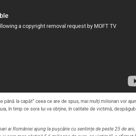
ce până la capăt” ceea ce are de spus, mai mulți milionari vor aju
uia, în timp ce sora lui va obține, în calitate de victimă, despăgub
ri ai României ajung la pușcărie cu sentințe de peste 25 de ani, 