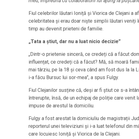
meu, împreună cu colaboratorii lui ajung la pușcărie
Fiul celebrilor lăutari Ioniță și Viorica de Clejani a a
celebritatea și erau doar niște simplii lăutari veniți 
timp au devenit prieteni de familie.
„Tata a știut, dar nu a luat nicio decizie”
„Dintr-o prietenie sinceră, ce credeți că a făcut dom
influențat, ce credeți că a făcut? Mă, să moară fami
mai târziu, pe la 18 și ceva când am fost dus la la Li
i-a făcu Bursuc lui sor-mea”, a spus Fulgy.
Fiul Clejanilor susține că, deși ar fi știut ce s-a înt
întrerupte, însă, de un echipaj de poliție care venit 
impuse de arestul la domiciliu.
Fulgy a fost arestat la domiciuliu de magistrații Jud
reporterul unei televiziuni și i-a luat telefonul din m
care locuiesc Ioniță și Viorica de la Clejani.