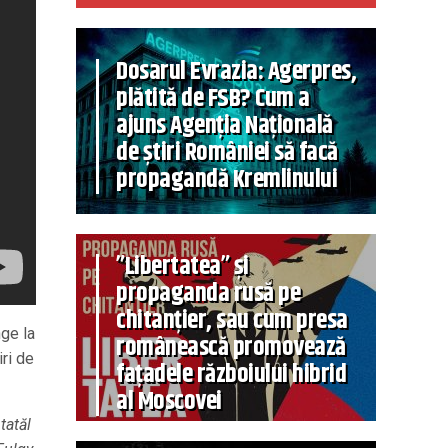
Dosarul Evrazia: Agerpres,
plătită de FSB? Cum a
ajuns Agenția Națională
de știri României să facă
propagandă Kremlinului
”Libertatea” și
propaganda rusă pe
chitanțier, sau cum presa
nge la
românească promovează
iri de
fațadele războiului hibrid
al Moscovei
tatăl