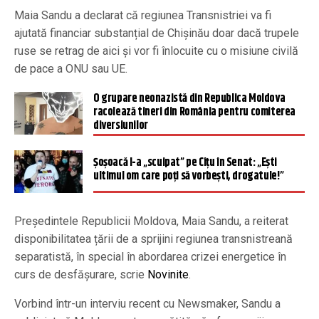
Maia Sandu a declarat că regiunea Transnistriei va fi
ajutată financiar substanțial de Chișinău doar dacă trupele
ruse se retrag de aici și vor fi înlocuite cu o misiune civilă
de pace a ONU sau UE.
O grupare neonazistă din Republica Moldova
racolează tineri din România pentru comiterea
diversiunilor
Șoșoacă l-a „scuipat” pe Cîțu în Senat: „Ești
ultimul om care poți să vorbești, drogatule!”
Președintele Republicii Moldova, Maia Sandu, a reiterat
disponibilitatea țării de a sprijini regiunea transnistreană
separatistă, în special în abordarea crizei energetice în
curs de desfășurare, scrie
Novinite
.
Vorbind într-un interviu recent cu Newsmaker, Sandu a