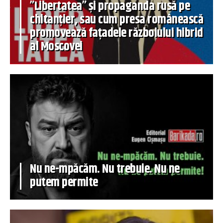
”Libertatea” și propaganda rusă pe
chitanțier, sau cum presa românească
promovează fațadele războiului hibrid
al Moscovei
Nu ne-mpăcăm. Nu trebuie. Nu ne
putem permite