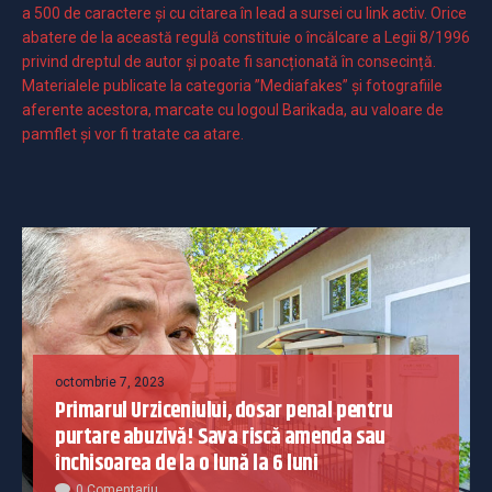
a 500 de caractere şi cu citarea în lead a sursei cu link activ. Orice
abatere de la această regulă constituie o încălcare a Legii 8/1996
privind dreptul de autor și poate fi sancționată în consecință.
Materialele publicate la categoria ”Mediafakes” și fotografiile
aferente acestora, marcate cu logoul Barikada, au valoare de
pamflet și vor fi tratate ca atare.
octombrie 7, 2023
Primarul Urziceniului, dosar penal pentru
purtare abuzivă! Sava riscă amenda sau
închisoarea de la o lună la 6 luni
0 Comentariu