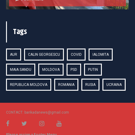
Tags
AUR
CALIN GEORGESCU
COVID
IALOMITA
MAIA SANDU
MOLDOVA
PSD
PUTIN
REPUBLICA MOLDOVA
ROMANIA
RUSIA
UCRAINA
CONTACT: barikadanews@gmail.com
Please assign a Footer Menu.