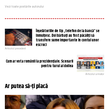
Vezi toate postările autorului
Înșelătoriile de tip „telefon de la bancă” se
înmulțesc. Doi bărbați au fost păcăliți să
transfere sume importante în contul unor
escroci
Articolul precedent
Cum ar vota românii la prezidențiale. Scenarii
pentru turul al doilea
Articolul următor
Ar putea să-ți placă