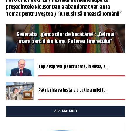
FOTO Umor de criză / Festival de meme după ce
președintele Nicușor Dan a abandonat varianta
Tomac pentru Veștea / ”A reușit să unească românii”
Generația „gândacilor de bucătărie”: „Cel mai
mare partid din lume. Puterea tineretului”
Top 7 expresii pentru care, în Rusia, a...
Patriarhia va instala o cutie a milei î...
VEZI MAI MULT