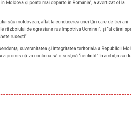
ă în Moldova şi poate mai departe în România”, a avertizat el la
ului său moldovean, aflat la conducerea unei ţări care de trei ani
 războiului de agresiune rus împotriva Ucrainei”, şi “al cărei sp
hete ruseşti”.
ependenţa, suveranitatea şi integritatea teritorială a Republicii Mo
şi a promis că va continua să o susţină “neclintit” în ambiţia sa de