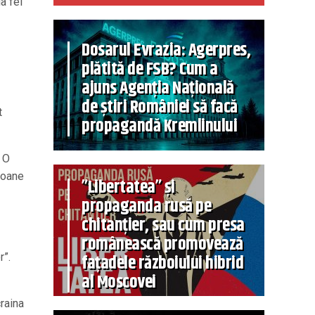
a fel
Dosarul Evrazia: Agerpres,
plătită de FSB? Cum a
ajuns Agenția Națională
de știri României să facă
t
propagandă Kremlinului
. O
ioane
”Libertatea” și
propaganda rusă pe
chitanțier, sau cum presa
românească promovează
r”.
fațadele războiului hibrid
al Moscovei
raina