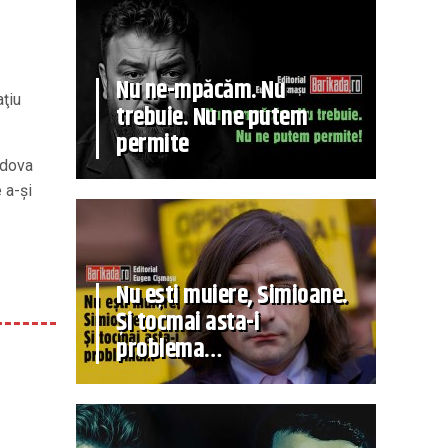
Nu ne-mpăcăm. Nu
aţiu
trebuie. Nu ne putem
permite
ldova
 a-şi
Nu ești muiere, Simioane.
Și tocmai asta-i
problema…