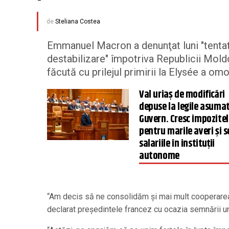
de
Steliana Costea
Emmanuel Macron a denunţat luni "tentati
destabilizare" împotriva Republicii Moldov
făcută cu prilejul primirii la Elysée a 
Val uriaș de modificări
depuse la legile asuma
Guvern. Cresc impozitel
pentru marile averi și 
salariile în instituții
autonome
“Am decis să ne consolidăm şi mai mult cooperarea p
declarat preşedintele francez cu ocazia semnării un