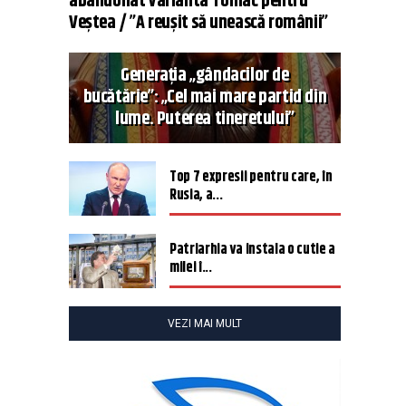
abandonat varianta Tomac pentru
Veștea / ”A reușit să unească românii”
Generația „gândacilor de
bucătărie”: „Cel mai mare partid din
lume. Puterea tineretului”
Top 7 expresii pentru care, în
Rusia, a...
Patriarhia va instala o cutie a
milei î...
VEZI MAI MULT