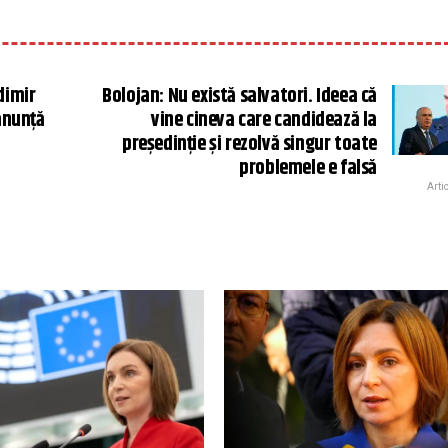
dimir
Bolojan: Nu există salvatori. Ideea că
anunță
vine cineva care candidează la
ă
preşedinţie şi rezolvă singur toate
problemele e falsă
Arti