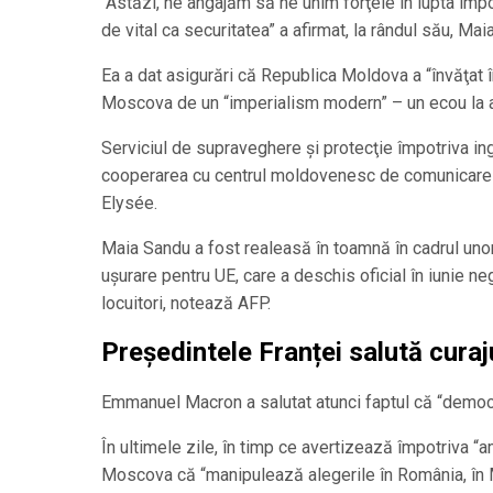
“Astăzi, ne angajăm să ne unim forţele în lupta împo
de vital ca securitatea” a afirmat, la rândul său, Mai
Ea a dat asigurări că Republica Moldova a “învăţat 
Moscova de un “imperialism modern” – un ecou la a
Serviciul de supraveghere şi protecţie împotriva ing
cooperarea cu centrul moldovenesc de comunicare str
Elysée.
Maia Sandu a fost realeasă în toamnă în cadrul unor
uşurare pentru UE, care a deschis oficial în iunie n
locuitori, notează AFP.
Președintele Franței salută cura
Emmanuel Macron a salutat atunci faptul că “democraţ
În ultimele zile, în timp ce avertizează împotriva 
Moscova că “manipulează alegerile în România, în M