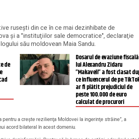
ve ruseşti din ce în ce mai dezinhibate de
a şi a "instituţiilor sale democratice", declaraţie
omologului său moldovean Maia Sandu.
Dosarul de evaziune fiscală
te de
lui Alexandru Zidaru
e
”Makaveli” a fost clasat d
scad
ce influencerul de pe TikTo
ar fi plătit prejudiciul de
peste 100.000 de euro
calculat de procurori
entru a creşte rezilienţa Moldovei la ingerinţe străine”, a
ui acord bilateral în acest domeniu.