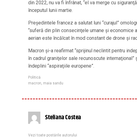
din 2022, nu va fi înfrânat, “el va merge cu siguranţ
începutul lunii martie.
Preşedintele francez a salutat luni “curajul” omolog
“suferă din plin consecinţele umane şi economice ale
aerian este încălcat în mod constant de drone şi rac
Macron şi-a reafirmat “sprijinul neclintit pentru ind
în cadrul graniţelor sale recunoscute internaţional” 
îndeplini “aspiraţiile europene”.
Politică
macron
,
maia sandu
Steliana Costea
Vezi toate postările autorului