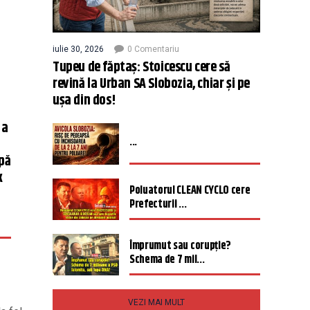
iulie 30, 2026
0 Comentariu
Tupeu de făptaș: Stoicescu cere să
revină la Urban SA Slobozia, chiar și pe
ușa din dos!
 a
...
upă
k
Poluatorul CLEAN CYCLO cere
Prefecturii ...
Împrumut sau corupție?
Schema de 7 mil...
VEZI MAI MULT