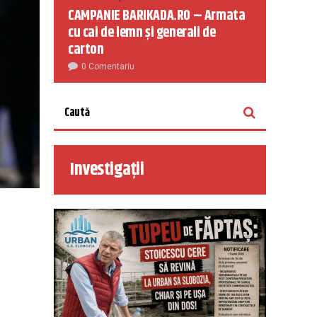
CAMPANIE BARIKADA.RO – Armata
cu cai de lemn și generali de
carton
0 Comentariu
Investigații