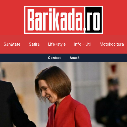
Sănătate
Satiră
Life+style
Info – Util
Motokooltura
Contact
Acasă