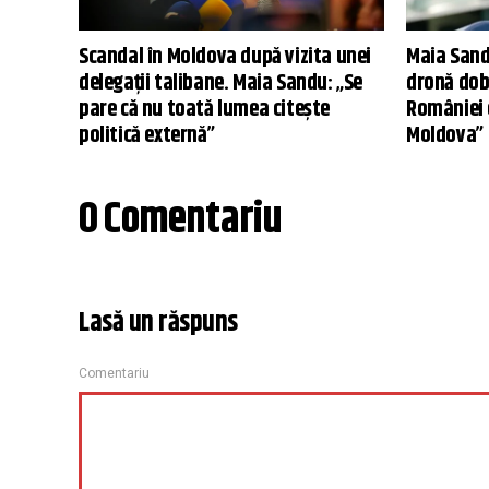
Scandal în Moldova după vizita unei
Maia Sandu
delegații talibane. Maia Sandu: „Se
dronă dob
pare că nu toată lumea citește
României 
politică externă”
Moldova”
0 Comentariu
Lasă un răspuns
Comentariu