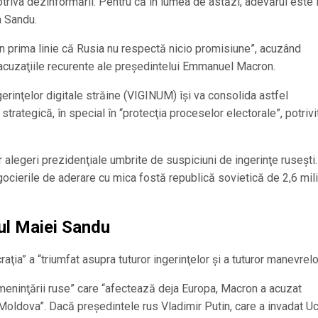
triva dezinformării. Pentru că în lumea de astăzi, adevărul este l
a Sandu.
în prima linie că Rusia nu respectă nicio promisiune”, acuzând
cuzaţiile recurente ale preşedintelui Emmanuel Macron.
erinţelor digitale străine (VIGINUM) îşi va consolida astfel
ategică, în special în “protecţia proceselor electorale”, potrivi
 alegeri prezidenţiale umbrite de suspiciuni de ingerinţe ruseşti
egocierile de aderare cu mica fostă republică sovietică de 2,6 mil
jul Maiei Sandu
ia” a “triumfat asupra tuturor ingerinţelor şi a tuturor manevrelo
“ameninţării ruse” care “afectează deja Europa, Macron a acuzat
oldova”. Dacă preşedintele rus Vladimir Putin, care a invadat Uc