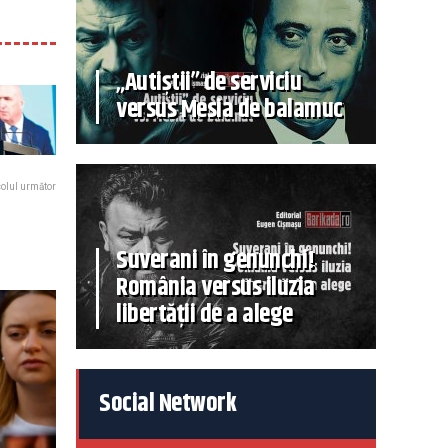
„Autiștii” de serviciu
versus Mesia de balamuc
colul următor
Suverani în genunchi!
România versus iluzia
libertății de a alege
Social Network