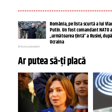
România, pe lista scurtă a lui Vla
Putin. Un fost comandant NATO 
„următoarea țintă” a Rusiei, dup
Ucraina
Articolul precedent
Ar putea să-ți placă