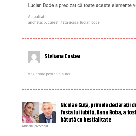
Lucian Bode a precizat că toate aceste elemente vor
Actualitate
ancheta
,
bucuresti
,
fata ucisa
,
lucian bode
Steliana Costea
Vezi toate postările autorului
Nicolae Guță, primele declarații d
fosta lui iubită, Dana Roba, a fos
bătută cu bestialitate
Articolul precedent