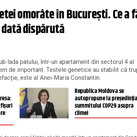
etei omorâte în București. Ce a f
t dată dispărută
b lada patului, într-un apartament din sectorul 4 al
rem de important. Testele genetice au stabilit că tru
refacție, este al Anei-Maria Constantin.
Republica Moldova se
resa:
autopropune la preşedinţi
fișuri
summitului COP29 asupra
pre
climei