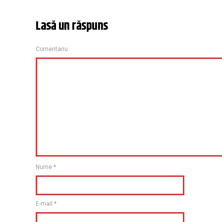
Lasă un răspuns
Comentariu
Nume
*
E-mail
*