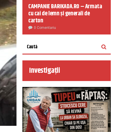
CAMPANIE BARIKADA.RO – Armata
cu cai de lemn și generali de
carton
0 Comentariu
Investigații