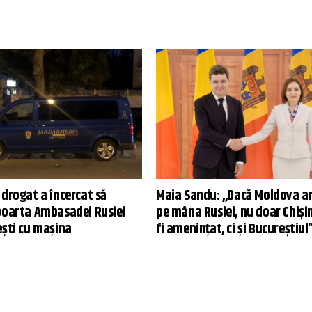
 drogat a încercat să
Maia Sandu: ,,Dacă Moldova a
poarta Ambasadei Rusiei
pe mâna Rusiei, nu doar Chiși
ești cu mașina
fi amenințat, ci și Bucureștiul