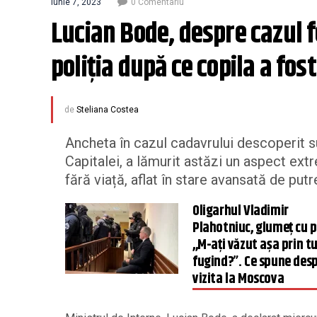
iunie 7, 2023
0 Comentariu
Lucian Bode, despre cazul f
poliția după ce copila a fos
de
Steliana Costea
Ancheta în cazul cadavrului descoperit su
Capitalei, a lămurit astăzi un aspect ext
fără viață, aflat în stare avansată de put
Oligarhul Vladimir
Plahotniuc, glumeț cu p
,,M-ați văzut așa prin tu
fugind?”. Ce spune des
vizita la Moscova