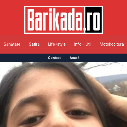
Sănătate
Satiră
Life+style
Info – Util
Motokooltura
Contact
Acasă