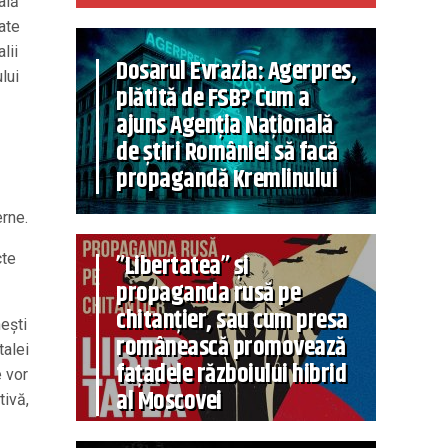
ală
tate
lii
Dosarul Evrazia: Agerpres,
lui
plătită de FSB? Cum a
ajuns Agenția Națională
de știri României să facă
propagandă Kremlinului
erne.
”Libertatea” și
cte
propaganda rusă pe
chitanțier, sau cum presa
neşti
românească promovează
talei
fațadele războiului hibrid
e vor
al Moscovei
tivă,