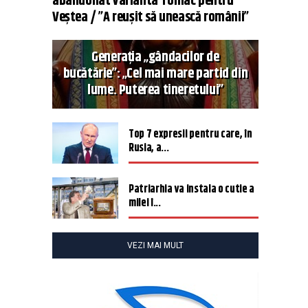
abandonat varianta Tomac pentru
Veștea / ”A reușit să unească românii”
Generația „gândacilor de
bucătărie”: „Cel mai mare partid din
lume. Puterea tineretului”
Top 7 expresii pentru care, în
Rusia, a...
Patriarhia va instala o cutie a
milei î...
VEZI MAI MULT