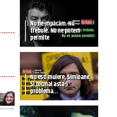
Nu ne-mpăcăm. Nu
trebuie. Nu ne putem
permite
Nu ești muiere, Simioane.
Și tocmai asta-i
problema…
colul următor