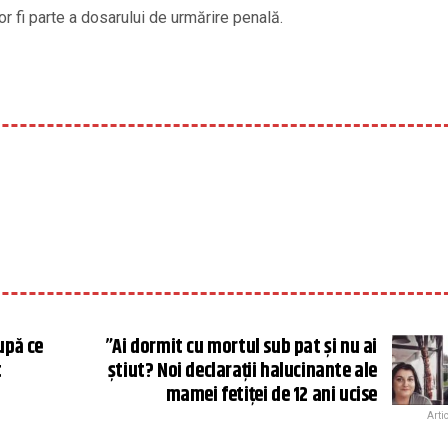
 fi parte a dosarului de urmărire penală.
upă ce
”Ai dormit cu mortul sub pat și nu ai
t
știut? Noi declarații halucinante ale
mamei fetiței de 12 ani ucise
Arti