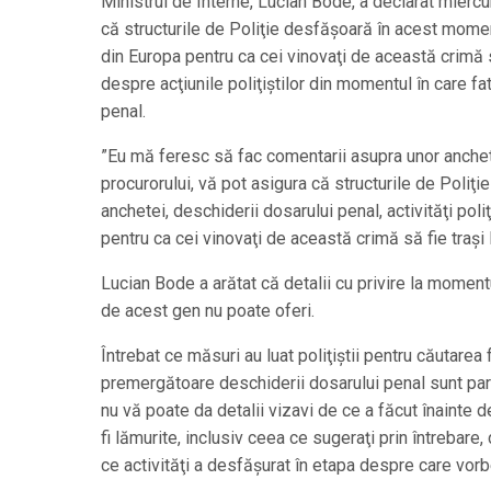
Ministrul de Interne, Lucian Bode, a declarat miercu
că structurile de Poliţie desfăşoară în acest moment a
din Europa pentru ca cei vinovaţi de această crimă s
despre acţiunile poliţiştilor din momentul în care f
penal.
”Eu mă feresc să fac comentarii asupra unor anchete
procurorului, vă pot asigura că structurile de Pol
anchetei, deschiderii dosarului penal, activităţi poliţ
pentru ca cei vinovaţi de această crimă să fie traşi
Lucian Bode a arătat că detalii cu privire la moment
de acest gen nu poate oferi.
Întrebat ce măsuri au luat poliţiştii pentru căutarea 
premergătoare deschiderii dosarului penal sunt part
nu vă poate da detalii vizavi de ce a făcut înainte 
fi lămurite, inclusiv ceea ce sugeraţi prin întrebare,
ce activităţi a desfăşurat în etapa despre care vorb