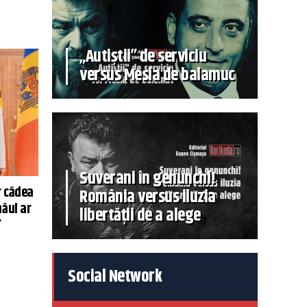
„Autiștii” de serviciu
versus Mesia de balamuc
Suverani în genunchi!
r cădea
România versus iluzia
năul ar
libertății de a alege
”
Social Network