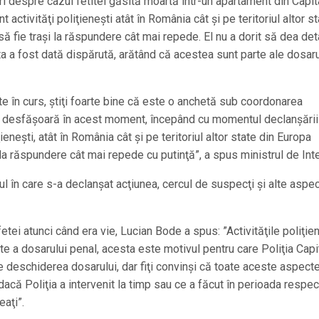
ri despre cazul fetitei găsită moartă într-un apartament din Capit
ctivităţi poliţieneşti atât în România cât şi pe teritoriul altor s
ă fie traşi la răspundere cât mai repede. El nu a dorit să dea deta
ata a fost dată dispărută, arătând că acestea sunt parte ale dosaru
 în curs, ştiţi foarte bine că este o anchetă sub coordonarea
iţie desfăşoară în acest moment, începând cu momentul declanşării
ieneşti, atât în România cât şi pe teritoriul altor state din Europa
 la răspundere cât mai repede cu putinţă”, a spus ministrul de Int
ul în care s-a declanşat acţiunea, cercul de suspecţi şi alte aspe
fetei atunci când era vie, Lucian Bode a spus: ”Activităţile poliţie
e a dosarului penal, acesta este motivul pentru care Poliţia Capi
de deschiderea dosarului, dar fiţi convinşi că toate aceste aspect
 dacă Poliţia a intervenit la timp sau ce a făcut în perioada respec
eaţi”.