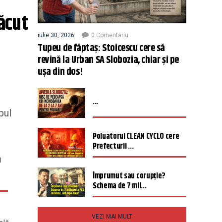
ăcut 
iulie 30, 2026
0 Comentariu
Tupeu de făptaș: Stoicescu cere să
revină la Urban SA Slobozia, chiar și pe
ușa din dos!
...
pul
Poluatorul CLEAN CYCLO cere
Prefecturii ...
a
Împrumut sau corupție?
Schema de 7 mil...
VEZI MAI MULT