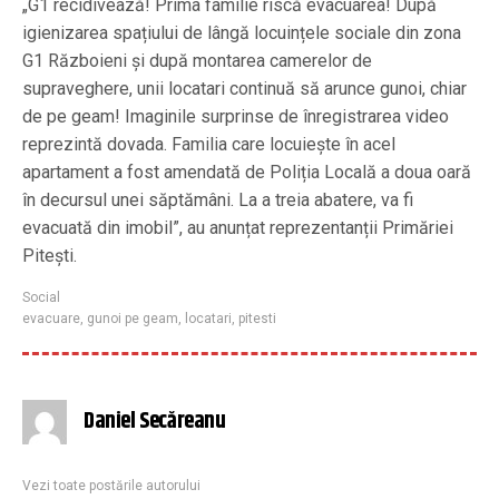
„G1 recidivează! Prima familie riscă evacuarea! După
igienizarea spațiului de lângă locuințele sociale din zona
G1 Războieni și după montarea camerelor de
supraveghere, unii locatari continuă să arunce gunoi, chiar
de pe geam! Imaginile surprinse de înregistrarea video
reprezintă dovada. Familia care locuiește în acel
apartament a fost amendată de Poliția Locală a doua oară
în decursul unei săptămâni. La a treia abatere, va fi
evacuată din imobil”, au anunțat reprezentanții Primăriei
Pitești.
Social
evacuare
,
gunoi pe geam
,
locatari
,
pitesti
Daniel Secăreanu
Vezi toate postările autorului