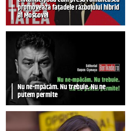
promovează fațadele războiului hibrid
al Moscovei
Nu ne-mpăcăm. Nu trebuie. Nu ne
putem permite