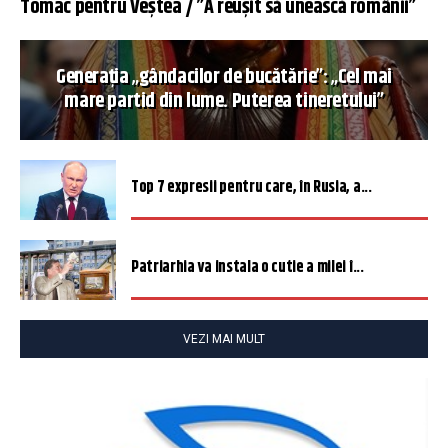
Tomac pentru Veștea / ”A reușit să unească românii”
Generația „gândacilor de bucătărie”: „Cel mai
mare partid din lume. Puterea tineretului”
Top 7 expresii pentru care, în Rusia, a...
Patriarhia va instala o cutie a milei î...
VEZI MAI MULT