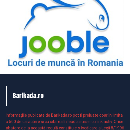
Barikada.ro
Informaţiile publicate de Barikada.ro pot fi preluate doar în limita
a 500 de caractere şi cu citarea în lead a sursei cu link activ. Orice
abatere de la această regulă constituie o încălcare a Legii 8/1996