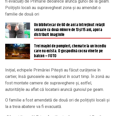
fi evacuați de Primărie deoarece aruncă gunoi de la geam.
Polițiștii locali au supravegheat zona și au amendat o
familie de două ori
Un bibliotecar de 60 de ani a întreținut relații
sexuale cu două minore de 13 și 15 ani, apoi a
distribuit imaginile
Trei maşini de pompieri, chemate la un incediu
care nu exista. O gospodină cocea vinete pe
balcon – FOTO
Inițial, echipele Primăriei Pitești au făcut curățenie în
cartier, însă gunoaiele au reapărut în scurt timp. În zonă au
fost montate camere de supraveghere și, astfel,
autoritățile au aflat că locatarii aruncă gunoiul pe geam.
O familie a fost amendată de două ori de polițiștii locali și
la a treia abatere va fi evacuată.