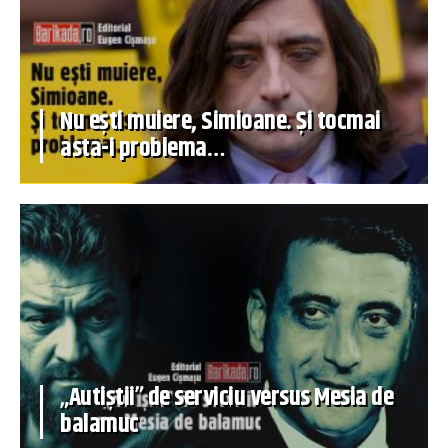
Nu ești muiere, Simioane. Și tocmai
asta-i problema…
„Autiștii” de serviciu versus Mesia de
balamuc