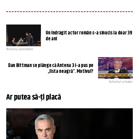
Un îndrăgit actor român s-a sinucis la doar 39
de ani
Articolul precedent
Dan Bittman se plânge că Antena 3 l-a pus pe
„lista neagră”. Motivul?
Articolul următor
Ar putea să-ți placă