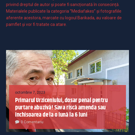
privind dreptul de autor și poate fi sancționată în consecință.
Materialele publicate la categoria ”Mediafakes” și fotografiile
aferente acestora, marcate cu logoul Barikada, au valoare de
pamflet și vor fi tratate ca atare.
octombrie 7, 2023
Primarul Urziceniului, dosar penal pentru
purtare abuzivă! Sava riscă amenda sau
închisoarea de la o lună la 6 luni
0 Comentariu