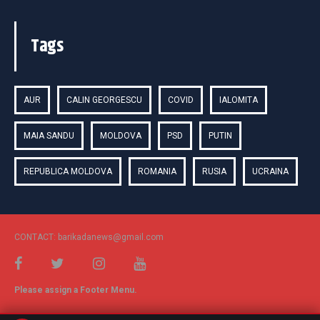
Tags
AUR
CALIN GEORGESCU
COVID
IALOMITA
MAIA SANDU
MOLDOVA
PSD
PUTIN
REPUBLICA MOLDOVA
ROMANIA
RUSIA
UCRAINA
CONTACT: barikadanews@gmail.com
Please assign a Footer Menu.