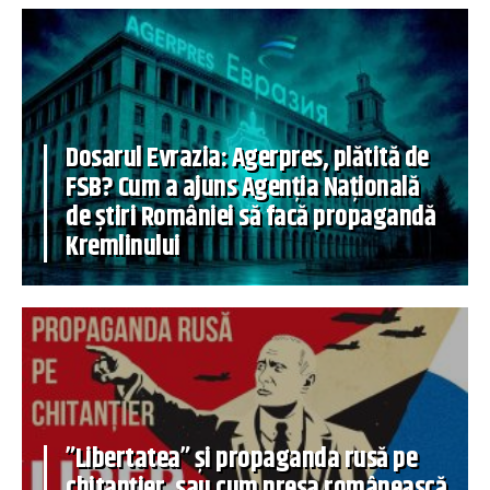
Dosarul Evrazia: Agerpres, plătită de
FSB? Cum a ajuns Agenția Națională
de știri României să facă propagandă
Kremlinului
”Libertatea” și propaganda rusă pe
chitanțier, sau cum presa românească