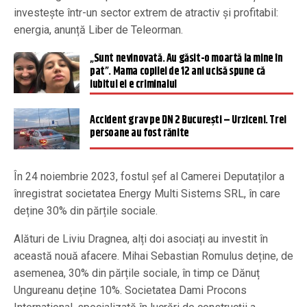
investește într-un sector extrem de atractiv și profitabil:
energia, anunță Liber de Teleorman.
„Sunt nevinovată. Au găsit-o moartă la mine în
pat”. Mama copilei de 12 ani ucisă spune că
iubitul ei e criminalul
Accident grav pe DN 2 București – Urziceni. Trei
persoane au fost rănite
În 24 noiembrie 2023, fostul șef al Camerei Deputaților a
înregistrat societatea Energy Multi Sistems SRL, în care
deține 30% din părțile sociale.
Alături de Liviu Dragnea, alți doi asociați au investit în
această nouă afacere. Mihai Sebastian Romulus deține, de
asemenea, 30% din părțile sociale, în timp ce Dănuț
Ungureanu deține 10%. Societatea Dami Procons