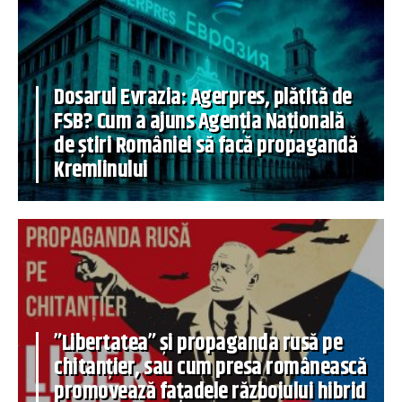
Dosarul Evrazia: Agerpres, plătită de
FSB? Cum a ajuns Agenția Națională
de știri României să facă propagandă
Kremlinului
”Libertatea” și propaganda rusă pe
chitanțier, sau cum presa românească
promovează fațadele războiului hibrid