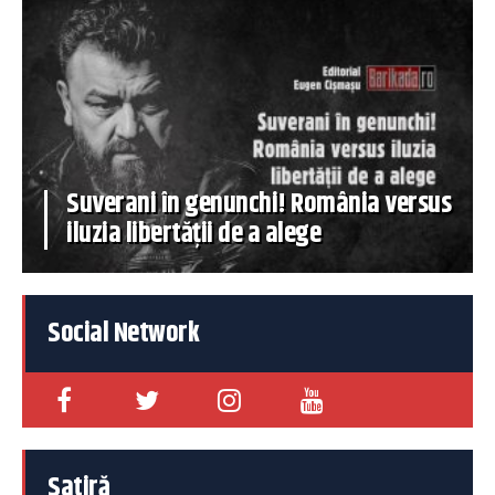
Suverani în genunchi! România versus
iluzia libertății de a alege
Social Network
Satiră