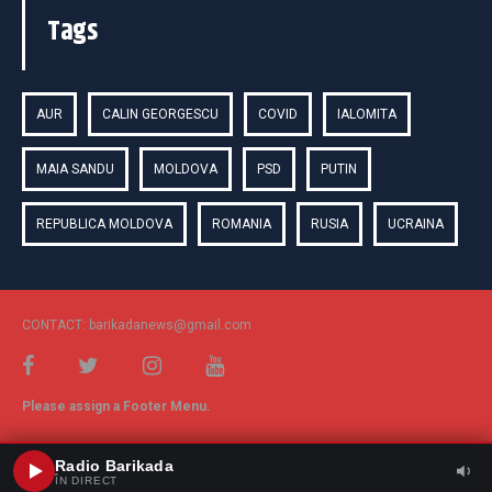
Tags
AUR
CALIN GEORGESCU
COVID
IALOMITA
MAIA SANDU
MOLDOVA
PSD
PUTIN
REPUBLICA MOLDOVA
ROMANIA
RUSIA
UCRAINA
CONTACT: barikadanews@gmail.com
Please assign a Footer Menu.
Radio Barikada
ÎN DIRECT