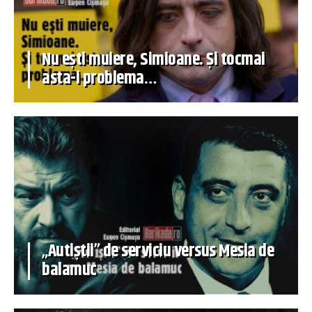
Nu ești muiere, Simioane. Și tocmai
asta-i problema…
„Autiștii” de serviciu versus Mesia de
balamuc