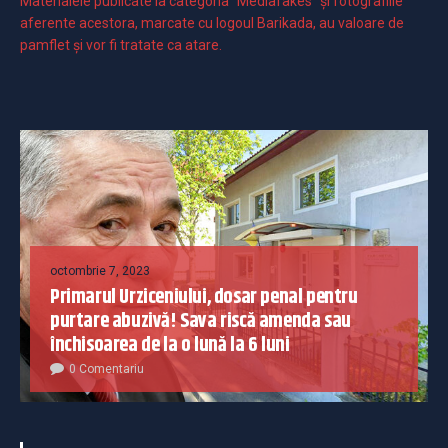
Materialele publicate la categoria ”Mediafakes” și fotografiile
aferente acestora, marcate cu logoul Barikada, au valoare de
pamflet și vor fi tratate ca atare.
octombrie 7, 2023
Primarul Urziceniului, dosar penal pentru
purtare abuzivă! Sava riscă amenda sau
închisoarea de la o lună la 6 luni
0 Comentariu