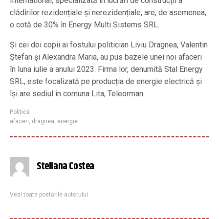
International, specializată în lucrări de construcții a
clădirilor rezidențiale și nerezidențiale, are, de asemenea,
o cotă de 30% în Energy Multi Sistems SRL.
Și cei doi copii ai fostului politician Liviu Dragnea, Valentin
Ștefan și Alexandra Maria, au pus bazele unei noi afaceri
în luna iulie a anului 2023. Firma lor, denumită Stal Energy
SRL, este focalizată pe producția de energie electrică și
își are sediul în comuna Lita, Teleorman.
Politică
afaceri
,
dragnea
,
energie
Steliana Costea
Vezi toate postările autorului