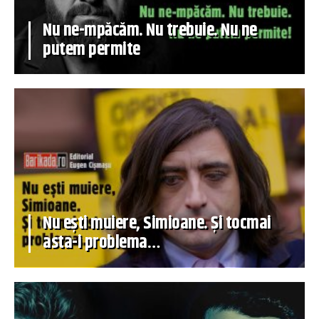
Nu ne-mpăcăm. Nu trebuie. Nu ne
putem permite
Nu ești muiere, Simioane. Și tocmai
asta-i problema…