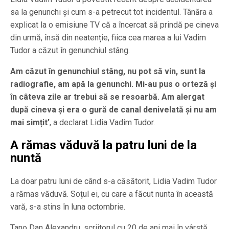
sa la genunchi și cum s-a petrecut tot incidentul. Tânăra a
explicat la o emisiune TV că a încercat să prindă pe cineva
din urmă, însă din neatenție, fiica cea marea a lui Vadim
Tudor a căzut în genunchiul stâng.
Am căzut în genunchiul stâng, nu pot să vin, sunt la
radiografie, am apă la genunchi. Mi-au pus o orteză și
în câteva zile ar trebui să se resoarbă. Am alergat
după cineva și era o gură de canal denivelată și nu am
mai simțit’
, a declarat Lidia Vadim Tudor.
A rămas văduvă la patru luni de la
nuntă
La doar patru luni de când s-a căsătorit, Lidia Vadim Tudor
a rămas văduvă. Soțul ei, cu care a făcut nunta în această
vară, s-a stins în luna octombrie.
Tano Dan Alexandru, scriitorul cu 20 de ani mai în vârstă