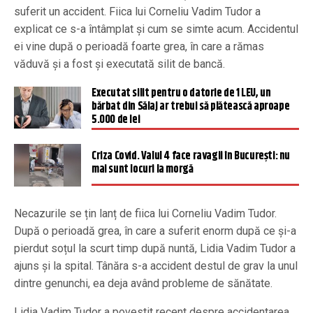
suferit un accident. Fiica lui Corneliu Vadim Tudor a
explicat ce s-a întâmplat și cum se simte acum. Accidentul
ei vine după o perioadă foarte grea, în care a rămas
văduvă și a fost și executată silit de bancă.
Executat silit pentru o datorie de 1 LEU, un
bărbat din Sălaj ar trebui să plătească aproape
5.000 de lei
Criza Covid. Valul 4 face ravagii în Bucureşti: nu
mai sunt locuri la morgă
Necazurile se țin lanț de fiica lui Corneliu Vadim Tudor.
După o perioadă grea, în care a suferit enorm după ce și-a
pierdut soțul la scurt timp după nuntă, Lidia Vadim Tudor a
ajuns și la spital. Tânăra s-a accident destul de grav la unul
dintre genunchi, ea deja având probleme de sănătate.
Lidia Vadim Tudor a povestit recent despre accidentarea