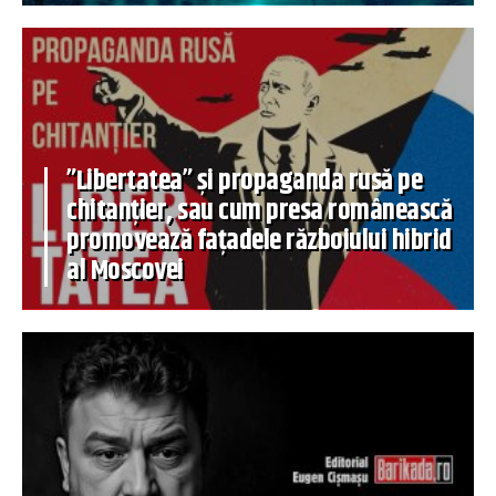
”Libertatea” și propaganda rusă pe
chitanțier, sau cum presa românească
promovează fațadele războiului hibrid
al Moscovei