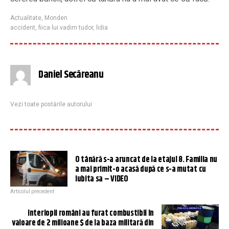
Actualitate
,
Monden
accident
,
fiica lui vadim tudor
,
lidia
Daniel Secăreanu
Vezi toate postările autorului
O tânără s-a aruncat de la etajul 8. Familia nu
a mai primit-o acasă după ce s-a mutat cu
iubita sa – VIDEO
Articolul precedent
Interlopii români au furat combustibil în
valoare de 2 milioane $ de la baza militară din