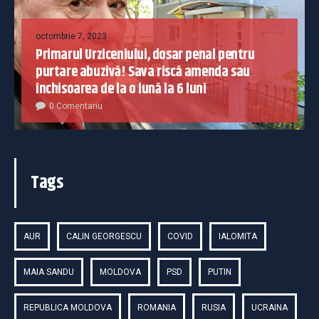
octombrie 7, 2023
Primarul Urziceniului, dosar penal pentru
purtare abuzivă! Sava riscă amenda sau
închisoarea de la o lună la 6 luni
0 Comentariu
Tags
AUR
CALIN GEORGESCU
COVID
IALOMITA
MAIA SANDU
MOLDOVA
PSD
PUTIN
REPUBLICA MOLDOVA
ROMANIA
RUSIA
UCRAINA