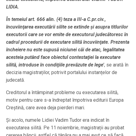
LIDIA.
În temeiul art. 666 alin. (4) teza a III-a C.pr.civ.,
încuviinţarea executării silite se extinde şi asupra titlurilor
executorii care se vor emite de executorul judecătoresc în
cadrul procedurii de executare silită încuviinţate. Prezenta
încheiere nu este supusă niciunei căi de atac, legalitatea
acesteia putând face obiectul contestaţiei la executare
silită, introduse în condiţiile prevăzute de lege’
, se arată în
decizia magistraților, potrivit portalului instanțelor de
judecată.
Creditorul a întâmpinat probleme cu executarea silită,
motiv pentru care s-a îndreptat împotriva editurii Europa
Creștină, care avea deja pierderi mari.
Și acolo, numele Lidiei Vadim Tudor era indicat în
executarea silită. Pe 11 noiembrie, magistrații au probat
cererea băncii, astfel că tânăra nu a mai avut ce să facă.