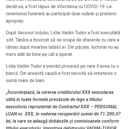
decât ea, a fost răpus de infectarea cu COVID-19. La
ceremonia funerară au participat doar rudele și prietenii
apropiați.
După decesul soțului, Lidia Vadim Tudor a fost executată
silit. Tânăra a încercat să se ocupe de afacerile cu care a
rămas după moartea tatălui ei. Din păcate, lucrurile nu au
mers atât de bine pe cât a sperat.
Lidia Vadim Tudor a pierdut procesul pe care îl avea cu o
bancă. Din această cauză a fost nevoită să returneze o
sumă mare de bani.
„Încuviinţează, la cererea creditorului XXX executarea
silită în toate formele prevăzute de lege a titlului
executoriu reprezentat de Contractul XXX – PERSONAL
LOAN nr. XXX, în vederea recuperării sumei de 71.280,47
lei, la care se adaugă dobânzile şi comisioanele conform
titlului executoriu, împotriva debitorului VADIM-TUDOR