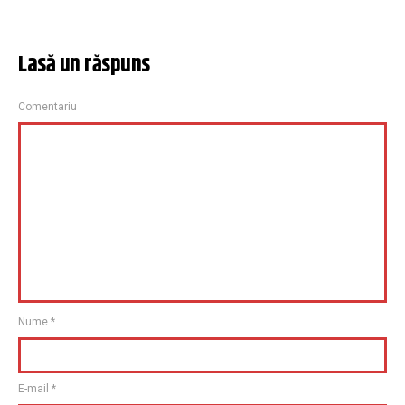
Lasă un răspuns
Comentariu
Nume
*
E-mail
*