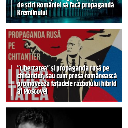
de știri României să facă propagandă
Kremlinului
”Libertatea” și propaganda rusă pe
chitanțier, sau cum presa românească
promovează fațadele războiului hibrid
al Moscovei