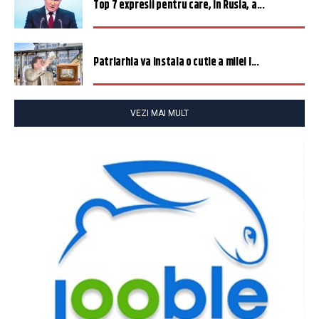
Top 7 expresii pentru care, în Rusia, a...
Patriarhia va instala o cutie a milei î...
VEZI MAI MULT