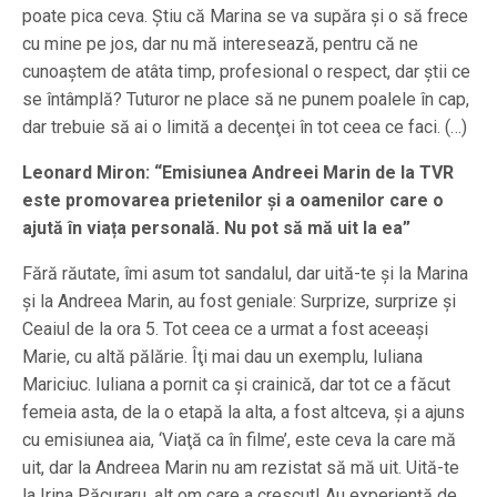
poate pica ceva. Ştiu că Marina se va supăra şi o să frece
cu mine pe jos, dar nu mă interesează, pentru că ne
cunoaştem de atâta timp, profesional o respect, dar ştii ce
se întâmplă? Tuturor ne place să ne punem poalele în cap,
dar trebuie să ai o limită a decenţei în tot ceea ce faci. (…)
Leonard Miron: “Emisiunea Andreei Marin de la TVR
este promovarea prietenilor și a oamenilor care o
ajută în viața personală. Nu pot să mă uit la ea”
Fără răutate, îmi asum tot sandalul, dar uită-te şi la Marina
şi la Andreea Marin, au fost geniale: Surprize, surprize şi
Ceaiul de la ora 5. Tot ceea ce a urmat a fost aceeaşi
Marie, cu altă pălărie. Îţi mai dau un exemplu, Iuliana
Mariciuc. Iuliana a pornit ca şi crainică, dar tot ce a făcut
femeia asta, de la o etapă la alta, a fost altceva, şi a ajuns
cu emisiunea aia, ‘Viaţă ca în filme’, este ceva la care mă
uit, dar la Andreea Marin nu am rezistat să mă uit. Uită-te
la Irina Păcuraru, alt om care a crescut! Au experienţă de