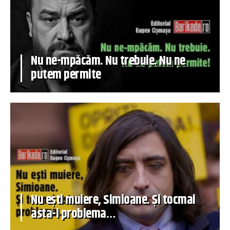
Nu ne-mpăcăm. Nu trebuie. Nu ne
putem permite
Nu ești muiere, Simioane. Și tocmai
asta-i problema…