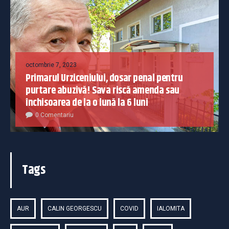
octombrie 7, 2023
Primarul Urziceniului, dosar penal pentru
purtare abuzivă! Sava riscă amenda sau
închisoarea de la o lună la 6 luni
0 Comentariu
Tags
AUR
CALIN GEORGESCU
COVID
IALOMITA