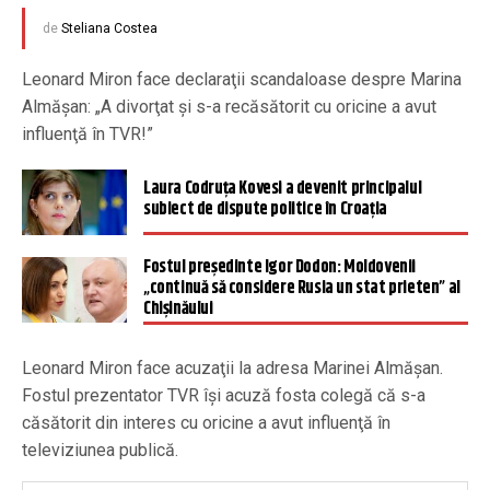
de
Steliana Costea
Leonard Miron face declaraţii scandaloase despre Marina
Almăşan: „A divorţat şi s-a recăsătorit cu oricine a avut
influenţă în TVR!”
Laura Codruța Kovesi a devenit principalul
subiect de dispute politice în Croația
Fostul președinte Igor Dodon: Moldovenii
„continuă să considere Rusia un stat prieten” al
Chișinăului
Leonard Miron face acuzaţii la adresa Marinei Almăşan.
Fostul prezentator TVR îşi acuză fosta colegă că s-a
căsătorit din interes cu oricine a avut influenţă în
televiziunea publică.