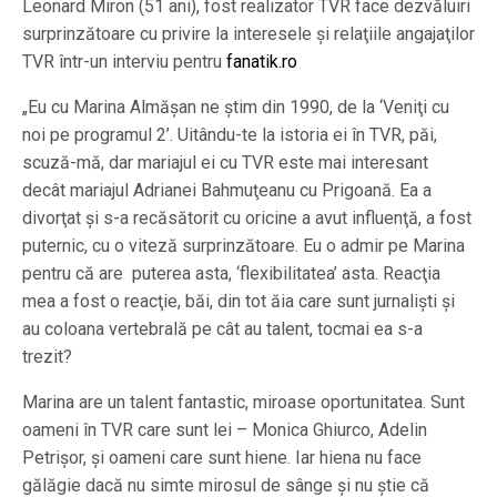
Leonard Miron (51 ani), fost realizator TVR face dezvăluiri
surprinzătoare cu privire la interesele şi relaţiile angajaţilor
TVR într-un interviu pentru
fanatik.ro
„Eu cu Marina Almășan ne ştim din 1990, de la ‘Veniţi cu
noi pe programul 2’. Uitându-te la istoria ei în TVR, păi,
scuză-mă, dar mariajul ei cu TVR este mai interesant
decât mariajul Adrianei Bahmuţeanu cu Prigoană. Ea a
divorţat şi s-a recăsătorit cu oricine a avut influenţă, a fost
puternic, cu o viteză surprinzătoare. Eu o admir pe Marina
pentru că are puterea asta, ‘flexibilitatea’ asta. Reacţia
mea a fost o reacţie, băi, din tot ăia care sunt jurnalişti şi
au coloana vertebrală pe cât au talent, tocmai ea s-a
trezit?
Marina are un talent fantastic, miroase oportunitatea. Sunt
oameni în TVR care sunt lei – Monica Ghiurco, Adelin
Petrişor, şi oameni care sunt hiene. Iar hiena nu face
gălăgie dacă nu simte mirosul de sânge şi nu ştie că