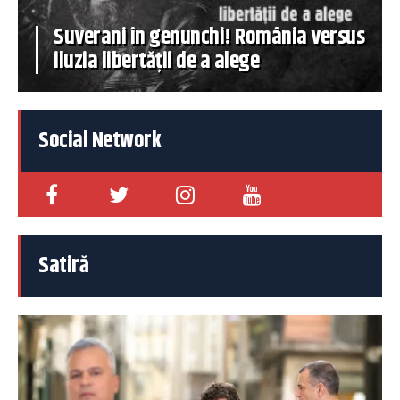
Suverani în genunchi! România versus
iluzia libertății de a alege
Social Network
Satiră