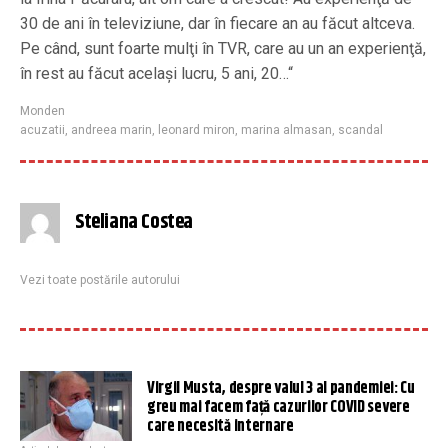
30 de ani în televiziune, dar în fiecare an au făcut altceva.
Pe când, sunt foarte mulţi în TVR, care au un an experienţă,
în rest au făcut acelaşi lucru, 5 ani, 20…“
Monden
acuzatii
,
andreea marin
,
leonard miron
,
marina almasan
,
scandal
Steliana Costea
Vezi toate postările autorului
Virgil Musta, despre valul 3 al pandemiei: Cu
greu mai facem faţă cazurilor COVID severe
care necesită internare