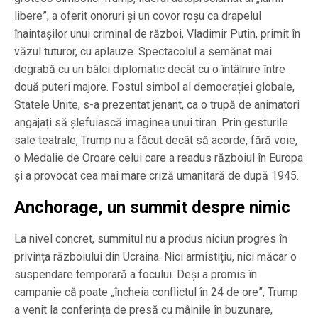
libere”, a oferit onoruri și un covor roșu ca drapelul
înaintașilor unui criminal de război, Vladimir Putin, primit în
văzul tuturor, cu aplauze. Spectacolul a semănat mai
degrabă cu un bâlci diplomatic decât cu o întâlnire între
două puteri majore. Fostul simbol al democrației globale,
Statele Unite, s-a prezentat jenant, ca o trupă de animatori
angajați să șlefuiască imaginea unui tiran. Prin gesturile
sale teatrale, Trump nu a făcut decât să acorde, fără voie,
o Medalie de Oroare celui care a readus războiul în Europa
și a provocat cea mai mare criză umanitară de după 1945.
Anchorage, un summit despre nimic
La nivel concret, summitul nu a produs niciun progres în
privința războiului din Ucraina. Nici armistițiu, nici măcar o
suspendare temporară a focului. Deși a promis în
campanie că poate „încheia conflictul în 24 de ore”, Trump
a venit la conferința de presă cu mâinile în buzunare,