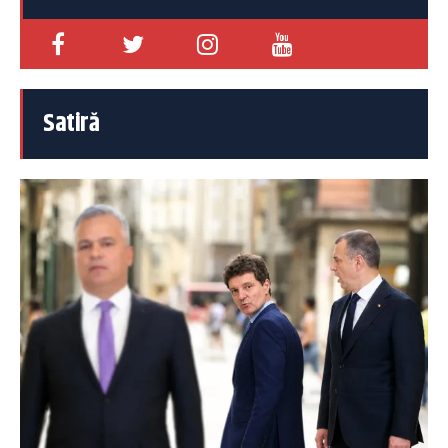
Satiră