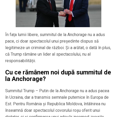
În fața lumii libere, summitul de la Anchorage nu a adus
pace, ci doar spectacolul unui președinte dispus să
legitimeze un criminal de război. Și a arătat, o dată în plus,
că Trump rămâne un lider al spectacolului, nu al
responsabilității.
Cu ce rămânem noi după summitul de
la Anchorage?
Summitul Trump – Putin de la Anchorage nu a adus pacea
în Ucraina, dar a transmis semnale puternice în Europa de
Est. Pentru România și Republica Moldova, întâlnirea nu
înseamnă doar spectacolul covorului roșu oferit unui
dictator, ci și confirmarea unui adevăr incomod: jocurile