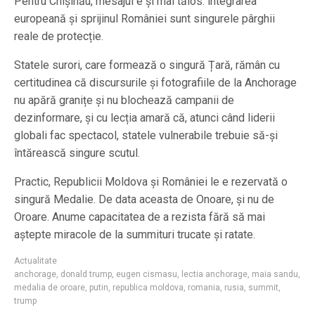
Pentru Chișinău, mesajul e și mai tăios: integrarea
europeană și sprijinul României sunt singurele pârghii
reale de protecție.
Statele surori, care formează o singură Țară, rămân cu
certitudinea că discursurile și fotografiile de la Anchorage
nu apără granițe și nu blochează campanii de
dezinformare, și cu lecția amară că, atunci când liderii
globali fac spectacol, statele vulnerabile trebuie să-și
întărească singure scutul.
Practic, Republicii Moldova și României le e rezervată o
singură Medalie. De data aceasta de Onoare, și nu de
Oroare. Anume capacitatea de a rezista fără să mai
aștepte miracole de la summituri trucate și ratate.
Actualitate
anchorage
,
donald trump
,
eugen cismasu
,
lectia anchorage
,
maia sandu
,
medalia de oroare
,
putin
,
republica moldova
,
romania
,
rusia
,
summit
,
trump