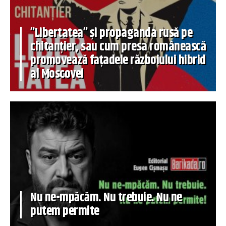
”Libertatea” și propaganda rusă pe
chitanțier, sau cum presa românească
promovează fațadele războiului hibrid
al Moscovei
Nu ne-mpăcăm. Nu trebuie. Nu ne
putem permite