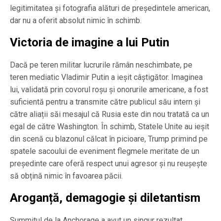
legitimitatea și fotografia alături de președintele american,
dar nu a oferit absolut nimic în schimb.
Victoria de imagine a lui Putin
Dacă pe teren militar lucrurile rămân neschimbate, pe
teren mediatic Vladimir Putin a ieșit câștigător. Imaginea
lui, validată prin covorul roșu și onorurile americane, a fost
suficientă pentru a transmite către publicul său intern și
către aliații săi mesajul că Rusia este din nou tratată ca un
egal de către Washington. În schimb, Statele Unite au ieșit
din scenă cu blazonul călcat în picioare, Trump primind pe
spatele sacoului de eveniment flegmele meritate de un
președinte care oferă respect unui agresor și nu reușește
să obțină nimic în favoarea păcii.
Aroganță, demagogie și diletantism
Summitul de la Anchorage a avut un singur rezultat