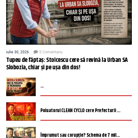
iulie 30, 2026
0 Comentariu
Tupeu de făptaș: Stoicescu cere să revină la Urban SA
Slobozia, chiar și pe ușa din dos!
...
Poluatorul CLEAN CYCLO cere Prefecturii ...
Împrumut sau corupție? Schema de 7 mil...