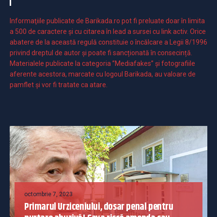
Informaţiile publicate de Barikada.ro pot fi preluate doar în limita
a 500 de caractere şi cu citarea în lead a sursei cu link activ. Orice
abatere de la această regulă constituie o încălcare a Legii 8/1996
privind dreptul de autor și poate fi sancționată în consecință.
Materialele publicate la categoria ”Mediafakes” și fotografiile
aferente acestora, marcate cu logoul Barikada, au valoare de
pamflet și vor fi tratate ca atare.
octombrie 7, 2023
Primarul Urziceniului, dosar penal pentru