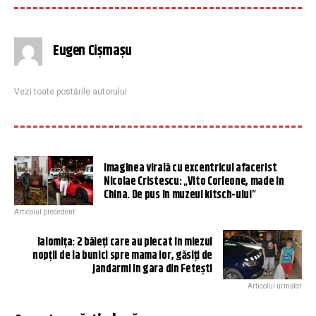
Eugen Cișmașu
Vezi toate postările autorului
Imaginea virală cu excentricul afacerist
Nicolae Cristescu: „Vito Corleone, made în
China. De pus în muzeul kitsch-ului”
Articolul precedent
Ialomiţa: 2 băieţi care au plecat în miezul
nopţii de la bunici spre mama lor, găsiţi de
jandarmi în gara din Feteşti
Articolul următor