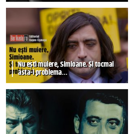
Nu ești muiere, Simioane. Și tocmai
asta-i problema…