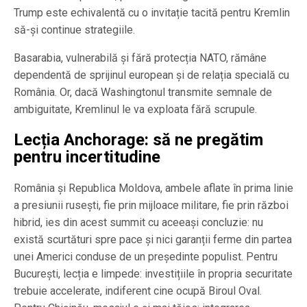
Trump este echivalentă cu o invitație tacită pentru Kremlin
să-și continue strategiile.
Basarabia, vulnerabilă și fără protecția NATO, rămâne
dependentă de sprijinul european și de relația specială cu
România. Or, dacă Washingtonul transmite semnale de
ambiguitate, Kremlinul le va exploata fără scrupule.
Lecția Anchorage: să ne pregătim
pentru incertitudine
România și Republica Moldova, ambele aflate în prima linie
a presiunii rusești, fie prin mijloace militare, fie prin război
hibrid, ies din acest summit cu aceeași concluzie: nu
există scurtături spre pace și nici garanții ferme din partea
unei Americi conduse de un președinte populist. Pentru
București, lecția e limpede: investițiile în propria securitate
trebuie accelerate, indiferent cine ocupă Biroul Oval.