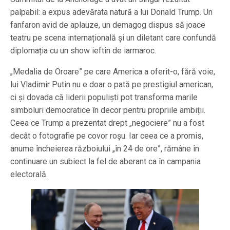
palpabil: a expus adevărata natură a lui Donald Trump. Un
fanfaron avid de aplauze, un demagog dispus să joace
teatru pe scena internațională și un diletant care confundă
diplomația cu un show ieftin de iarmaroc.
„Medalia de Oroare” pe care America a oferit-o, fără voie,
lui Vladimir Putin nu e doar o pată pe prestigiul american,
ci și dovada că liderii populiști pot transforma marile
simboluri democratice în decor pentru propriile ambiții.
Ceea ce Trump a prezentat drept „negociere” nu a fost
decât o fotografie pe covor roșu. Iar ceea ce a promis,
anume încheierea războiului „în 24 de ore”, rămâne în
continuare un subiect la fel de aberant ca în campania
electorală.