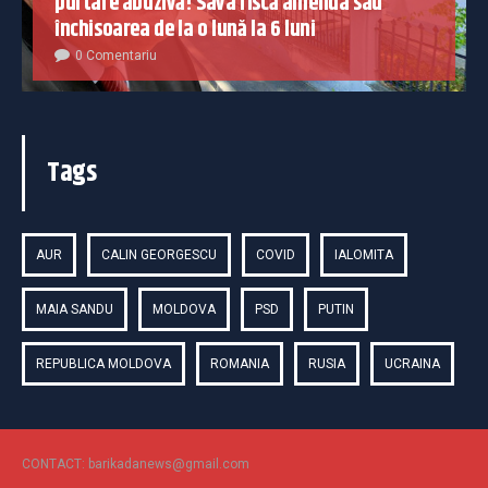
purtare abuzivă! Sava riscă amenda sau
închisoarea de la o lună la 6 luni
0 Comentariu
Tags
AUR
CALIN GEORGESCU
COVID
IALOMITA
MAIA SANDU
MOLDOVA
PSD
PUTIN
REPUBLICA MOLDOVA
ROMANIA
RUSIA
UCRAINA
CONTACT: barikadanews@gmail.com