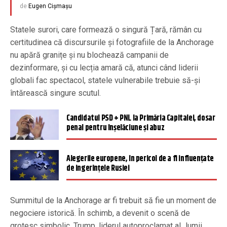
de
Eugen Cișmașu
Statele surori, care formează o singură Țară, rămân cu
certitudinea că discursurile și fotografiile de la Anchorage
nu apără granițe și nu blochează campanii de
dezinformare, și cu lecția amară că, atunci când liderii
globali fac spectacol, statele vulnerabile trebuie să-și
întărească singure scutul.
Candidatul PSD + PNL la Primăria Capitalei, dosar
penal pentru înșelăciune și abuz
Alegerile europene, în pericol de a fi influențate
de ingerințele Rusiei
Summitul de la Anchorage ar fi trebuit să fie un moment de
negociere istorică. În schimb, a devenit o scenă de
grotesc simbolic. Trump, liderul autoproclamat al „lumii