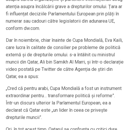
atenția asupra încălcării grave a drepturilor omului. Țara ar
fi influențat deciziile Parlamentului European prin plăți în
numerar sau cadouri către legislatorii din adunarea UE,
conform dw.com.
Dar în noiembrie, chiar înainte de Cupa Mondială, Eva Kaili,
care lucra în calitate de consilier pe probleme de politică
externă și de drepturile omului. s-a întâlnit cu ministrul
muncii din Qatar, Ali bin Samikh Al Marri, și într-o declarație
video postată pe Twitter de către Agenția de știri din
Qatar, ea a spus:
„Cred că pentru arabi, Cupa Mondială a fost un instrument
extraordinar pentru… transformare politică și reforme”.
Într-un discurs ulterior la Parlamentul European, ea a
declarat că Qatar este „un lider în ceea ce privește
drepturile muncii”.
Ori, în tot acest timp, Qatarul se confrunta cu critici dure