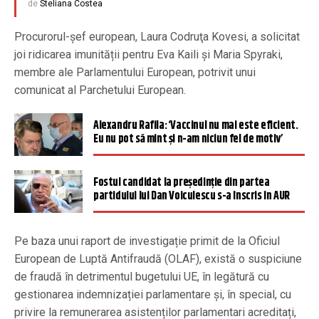
de
Steliana Costea
Procurorul-șef european, Laura Codruţa Kovesi, a solicitat
joi ridicarea imunității pentru Eva Kaili și Maria Spyraki,
membre ale Parlamentului European, potrivit unui
comunicat al Parchetului European.
Alexandru Rafila: ‘Vaccinul nu mai este eficient.
Eu nu pot să mint şi n-am niciun fel de motiv’
Fostul candidat la președinție din partea
partidului lui Dan Voiculescu s-a înscris în AUR
Pe baza unui raport de investigație primit de la Oficiul
European de Luptă Antifraudă (OLAF), există o suspiciune
de fraudă în detrimentul bugetului UE, în legătură cu
gestionarea indemnizației parlamentare și, în special, cu
privire la remunerarea asistenților parlamentari acreditați,