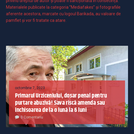
privind dreptul de autor și poate fi sancționată în consecință.
Materialele publicate la categoria ”Mediafakes” și fotografiile
aferente acestora, marcate cu logoul Barikada, au valoare de
pamflet și vor fi tratate ca atare.
octombrie 7, 2023
Primarul Urziceniului, dosar penal pentru
purtare abuzivă! Sava riscă amenda sau
închisoarea de la o lună la 6 luni
0 Comentariu