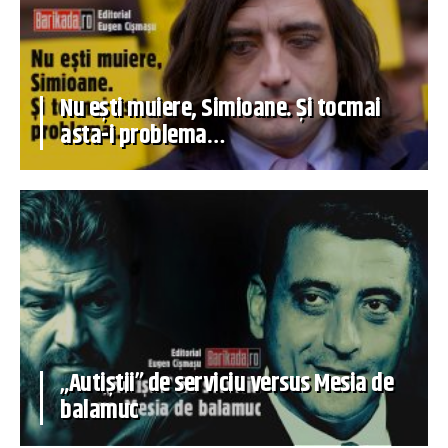
Nu ești muiere, Simioane. Și tocmai
asta-i problema…
„Autiștii” de serviciu versus Mesia de
balamuc