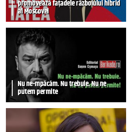
promovează fațadele războiului hibrid
al Moscovei
Nu ne-mpăcăm. Nu trebuie. Nu ne
putem permite