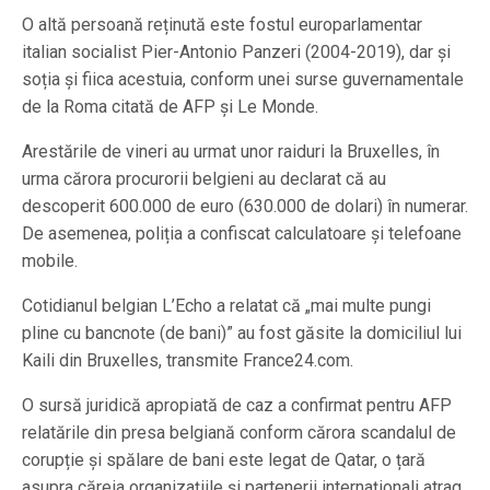
O altă persoană reținută este fostul europarlamentar
italian socialist Pier-Antonio Panzeri (2004-2019), dar și
soția și fiica acestuia, conform unei surse guvernamentale
de la Roma citată de AFP și Le Monde.
Arestările de vineri au urmat unor raiduri la Bruxelles, în
urma cărora procurorii belgieni au declarat că au
descoperit 600.000 de euro (630.000 de dolari) în numerar.
De asemenea, poliția a confiscat calculatoare și telefoane
mobile.
Cotidianul belgian L’Echo a relatat că „mai multe pungi
pline cu bancnote (de bani)” au fost găsite la domiciliul lui
Kaili din Bruxelles, transmite France24.com.
O sursă juridică apropiată de caz a confirmat pentru AFP
relatările din presa belgiană conform cărora scandalul de
corupție și spălare de bani este legat de Qatar, o țară
asupra căreia organizațiile și partenerii internaționali atrag