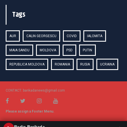
Tags
AUR
CALIN GEORGESCU
COVID
IALOMITA
MAIA SANDU
MOLDOVA
PSD
PUTIN
REPUBLICA MOLDOVA
ROMANIA
RUSIA
UCRAINA
CONTACT: barikadanews@gmail.com
Please assign a Footer Menu.
Radio Barikada