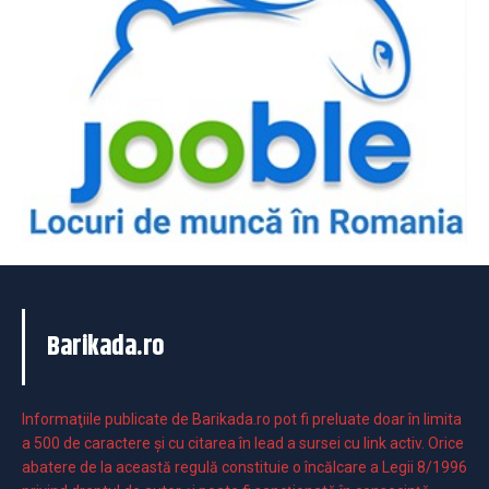
Barikada.ro
Informaţiile publicate de Barikada.ro pot fi preluate doar în limita
a 500 de caractere şi cu citarea în lead a sursei cu link activ. Orice
abatere de la această regulă constituie o încălcare a Legii 8/1996