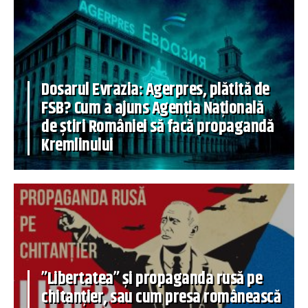
Dosarul Evrazia: Agerpres, plătită de
FSB? Cum a ajuns Agenția Națională
de știri României să facă propagandă
Kremlinului
”Libertatea” și propaganda rusă pe
chitanțier, sau cum presa românească