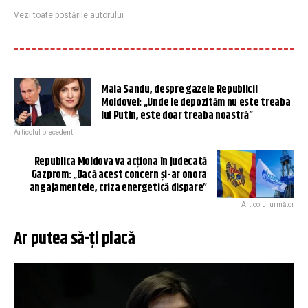
Vezi toate postările autorului
Maia Sandu, despre gazele Republicii
Moldovei: „Unde le depozităm nu este treaba
lui Putin, este doar treaba noastră”
Articolul precedent
Republica Moldova va acţiona în judecată
Gazprom: „Dacă acest concern şi-ar onora
angajamentele, criza energetică dispare”
Articolul următor
Ar putea să-ți placă