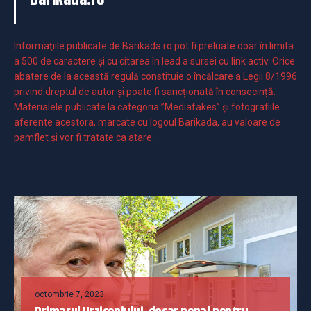
Barikada.ro
Informaţiile publicate de Barikada.ro pot fi preluate doar în limita
a 500 de caractere şi cu citarea în lead a sursei cu link activ. Orice
abatere de la această regulă constituie o încălcare a Legii 8/1996
privind dreptul de autor și poate fi sancționată în consecință.
Materialele publicate la categoria ”Mediafakes” și fotografiile
aferente acestora, marcate cu logoul Barikada, au valoare de
pamflet și vor fi tratate ca atare.
octombrie 7, 2023