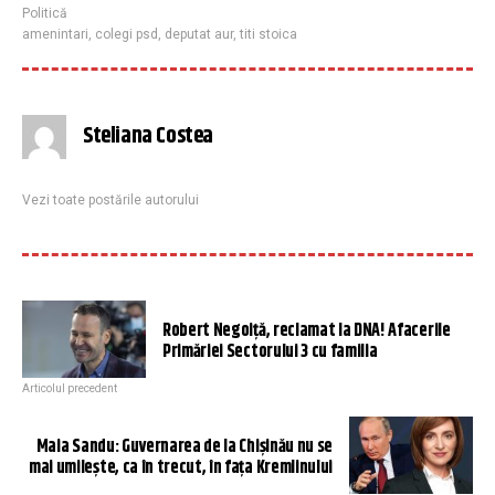
Politică
amenintari
,
colegi psd
,
deputat aur
,
titi stoica
Steliana Costea
Vezi toate postările autorului
Robert Negoiță, reclamat la DNA! Afacerile
Primăriei Sectorului 3 cu familia
Articolul precedent
Maia Sandu: Guvernarea de la Chişinău nu se
mai umileşte, ca în trecut, în faţa Kremlinului