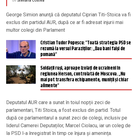
de
Steliana Costea
George Simion anunţă că deputatul Ciprian Titi-Stoica va fi
exclus din partidul AUR, după ce ar fi adresat injurii mai
multor colegi din Parlament
Cristian Tudor Popescu: ”Toată strategia PSD se
rezumă la versul Paraziților: „Dau bani falși de
pomană”
Soldații ruși, aproape izolați de ucraineni în
regiunea Herson, controlată de Moscova. „Nu
mai pot transfera echipamente, muniţii şi chiar
alimente”
Deputatul AUR care a sunat în toiul nopții zeci de
parlamentari, Titi Stoica, a fost exclus din partid. Totul
după ce parlamentarul a sunat zeci de colegi, inclusiv pe
liderul Camerei Deputaților, Marcel Ciolacu, iar un coleg de
la PSD l-a înregistrat în timp ce înjura și amenința.