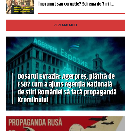
Împrumut sau corupție? Schema de 7 mil...
VEZI MAI MULT
Dosarul Evrazia: Agerpres, plătită de
FSB? Cum a ajuns Agenția Națională
de știri României să facă propagandă
Kremlinului