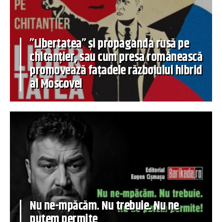
”Libertatea” și propaganda rusă pe
chitanțier, sau cum presa românească
promovează fațadele războiului hibrid
al Moscovei
Nu ne-mpăcăm. Nu trebuie. Nu ne
putem permite