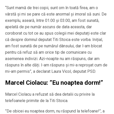
“Sunt mamă de trei copii, sunt om în toată firea, am o
vârstă și mi se pare că este anormal și imoral să suni. De
exemplu, aseară, între 01.00 și 03.00, am fost sunată,
apelată de pe număr ascuns de data aceasta, dar
coroborat cu tot ce au spus colegii mei deputați este clar
că despre domnul deputat Titi Stoica este vorba. Inițial,
am fost sunată de pe numărul dânsului, dar l-am blocat
pentru că refuz să am orice tip de comunicare cu
asemenea indivizi. Azi-noapte nu am răspuns, dar am
răspuns în alte dăți. I-am răspuns și mi-a reproșat cum de
mi-am permis”, a declarat Laura Vicol, deputat PSD.
Marcel Ciolacu: ”Eu noaptea dorm!”
Marcel Ciolacu a refuzat să dea detalii cu privire la
telefoanele primite de la Titi Stoica.
”De obicei eu noaptea dorm, nu răspund la telefoane!”, a