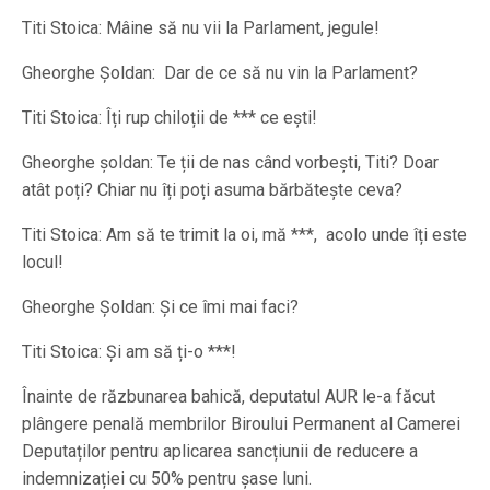
Titi Stoica: Mâine să nu vii la Parlament, jegule!
Gheorghe Șoldan: Dar de ce să nu vin la Parlament?
Titi Stoica: Îți rup chiloții de *** ce ești!
Gheorghe șoldan: Te ții de nas când vorbești, Titi? Doar
atât poți? Chiar nu îți poți asuma bărbătește ceva?
Titi Stoica: Am să te trimit la oi, mă ***, acolo unde îți este
locul!
Gheorghe Șoldan: Și ce îmi mai faci?
Titi Stoica: Și am să ți-o ***!
Înainte de răzbunarea bahică, deputatul AUR le-a făcut
plângere penală membrilor Biroului Permanent al Camerei
Deputaților pentru aplicarea sancțiunii de reducere a
indemnizației cu 50% pentru șase luni.