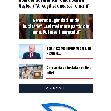
abandonat varianta Tomac pentru
Veștea / ”A reușit să unească românii”
Generația „gândacilor de
bucătărie”: „Cel mai mare partid din
lume. Puterea tineretului”
Top 7 expresii pentru care, în
Rusia, a...
Patriarhia va instala o cutie a
milei î...
VEZI MAI MULT