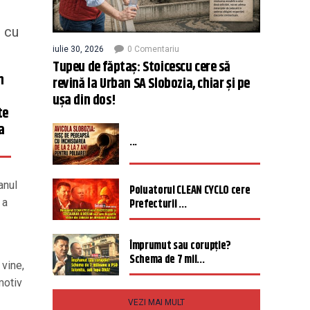
l cu
iulie 30, 2026
0 Comentariu
Tupeu de făptaș: Stoicescu cere să
n
revină la Urban SA Slobozia, chiar și pe
ușa din dos!
te
a
...
anul
Poluatorul CLEAN CYCLO cere
 a
Prefecturii ...
Împrumut sau corupție?
Schema de 7 mil...
 vine,
motiv
VEZI MAI MULT