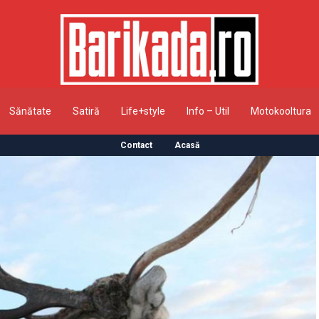
Sănătate
Satiră
Life+style
Info – Util
Motokooltura
Contact
Acasă