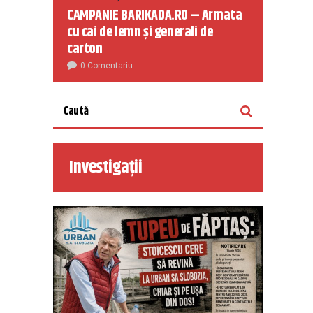
CAMPANIE BARIKADA.RO – Armata
cu cai de lemn și generali de
carton
0 Comentariu
Investigații