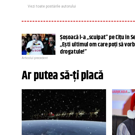
Vezi toate postările autorului
Șoșoacă l-a „scuipat” pe Cîțu în S
„Ești ultimul om care poți să vorb
drogatule!”
Articolul precedent
Ar putea să-ți placă