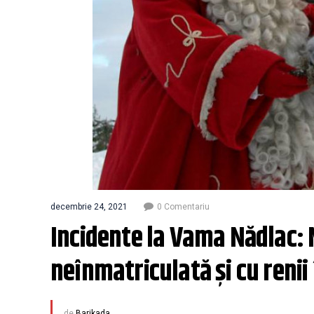
decembrie 24, 2021
0 Comentariu
Incidente la Vama Nădlac: M
neînmatriculată şi cu renii 
de
Barikada