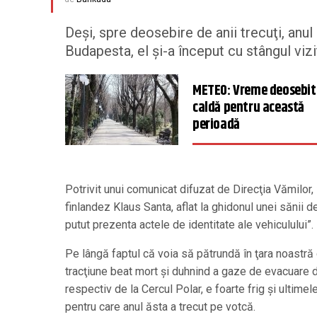
Deşi, spre deosebire de anii trecuţi, an
Budapesta, el şi-a început cu stângul viz
METEO: Vreme deosebit
caldă pentru această
perioadă
Potrivit unui comunicat difuzat de Direcţia Vămilor,
finlandez Klaus Santa, aflat la ghidonul unei sănii d
putut prezenta actele de identitate ale vehiculului”.
Pe lângă faptul că voia să pătrundă în ţara noastră
tracţiune beat mort şi duhnind a gaze de evacuare d
respectiv de la Cercul Polar, e foarte frig şi ultimel
pentru care anul ăsta a trecut pe votcă.