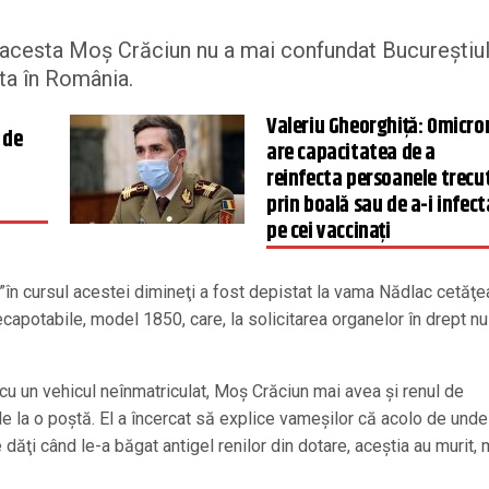
ul acesta Moş Crăciun nu a mai confundat Bucureştiu
ita în România.
Valeriu Gheorghiţă: Omicro
 de
are capacitatea de a
reinfecta persoanele trecu
prin boală sau de a-i infect
pe cei vaccinaţi
 ”în cursul acestei dimineţi a fost depistat la vama Nădlac cetăţe
ecapotabile, model 1850, care, la solicitarea organelor în drept nu
 cu un vehicul neînmatriculat, Moş Crăciun mai avea şi renul de
e la o poştă. El a încercat să explice vameşilor că acolo de unde
e dăţi când le-a băgat antigel renilor din dotare, aceştia au murit, 