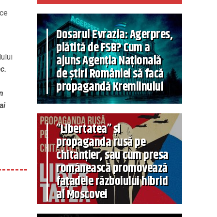
ece
Dosarul Evrazia: Agerpres,
plătită de FSB? Cum a
ajuns Agenția Națională
ului
ac.
de știri României să facă
propagandă Kremlinului
in
ai
”Libertatea” și
propaganda rusă pe
chitanțier, sau cum presa
românească promovează
fațadele războiului hibrid
al Moscovei