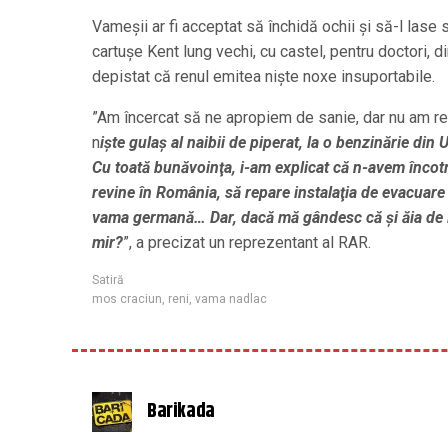
Vameşii ar fi acceptat să închidă ochii şi să-l lase
cartuşe Kent lung vechi, cu castel, pentru doctori, din
depistat că renul emitea nişte noxe insuportabile.
”Am încercat să ne apropiem de sanie, dar nu am reu
n
işte gulaş al naibii de piperat, la o benzinărie din 
Cu toată bunăvoinţa, i-am explicat că n-avem încotr
revine în România, să repare instalaţia de evacuare
vama germană… Dar, dacă mă gândesc că şi ăia de la
mir?
”, a precizat un reprezentant al RAR.
Satiră
mos craciun
,
reni
,
vama nadlac
Barikada