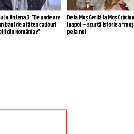
iu la Antena 3: ”De unde are
De la Moș Gerilă la Moș Crăciun
un bani de atâtea cadouri
înapoi – scurtă istorie a ”moș
piii din România?”
pe la noi