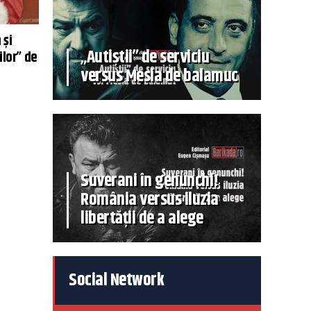
 și
„Autiștii” de serviciu
ilor” de
versus Mesia de balamuc
Suverani în genunchi!
România versus iluzia
libertății de a alege
Social Network