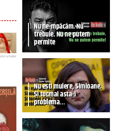
Nu ne-mpăcăm. Nu
trebuie. Nu ne putem
permite
colul următor
Nu ești muiere, Simioane.
Și tocmai asta-i
problema…