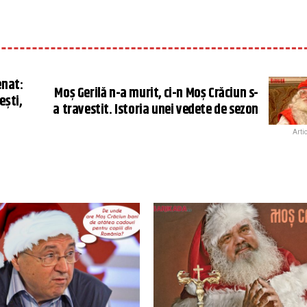
enat:
Moș Gerilă n-a murit, ci-n Moș Crăciun s-
ești,
a travestit. Istoria unei vedete de sezon
Arti