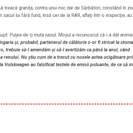
 să treacă graniţa, contra unui mic dar de Sărbători, constând în z
 sacul lui fără fund, însă cei de la RAR, aflaţi într-o inspecţie, au
şit. Puţea de-ţi muta nasul. Moşul a recunoscut că i-a dat animal
Ungaria şi, probabil, partenerul de călătorie s-or fi stricat la stom
o, trebuie să-l amendăm şi să-l avertizăm ca până la anul, când
 a renului. Nu ştiu cum de a trecut cu noxele astea ucigătoare pr
 Volskwagen au falsificat testele de emisii poluante, de ce să m