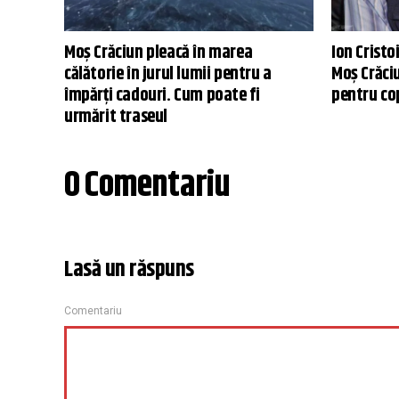
Moş Crăciun pleacă în marea
Ion Cristo
călătorie în jurul lumii pentru a
Moş Crăci
împărţi cadouri. Cum poate fi
pentru co
urmărit traseul
0 Comentariu
Lasă un răspuns
Comentariu