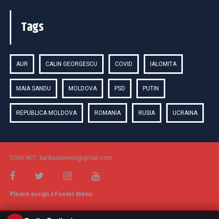
Tags
AUR
CALIN GEORGESCU
COVID
IALOMITA
MAIA SANDU
MOLDOVA
PSD
PUTIN
REPUBLICA MOLDOVA
ROMANIA
RUSIA
UCRAINA
CONTACT: barikadanews@gmail.com
Please assign a Footer Menu.