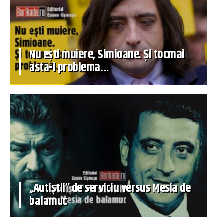
Nu ești muiere, Simioane. Și tocmai
asta-i problema…
„Autiștii” de serviciu versus Mesia de
balamuc