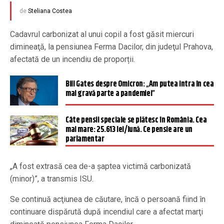
de
Steliana Costea
Cadavrul carbonizat al unui copil a fost găsit miercuri
dimineaţă, la pensiunea Ferma Dacilor, din judeţul Prahova,
afectată de un incendiu de proporții.
Bill Gates despre Omicron: „Am putea intra în cea
mai gravă parte a pandemiei”
Câte pensii speciale se plătesc în România. Cea
mai mare: 25.613 lei/lună. Ce pensie are un
parlamentar
„A fost extrasă cea de-a şaptea victimă carbonizată
(minor)”, a transmis ISU.
Se continuă acţiunea de căutare, încă o persoană fiind în
continuare dispărută după incendiul care a afectat marţi