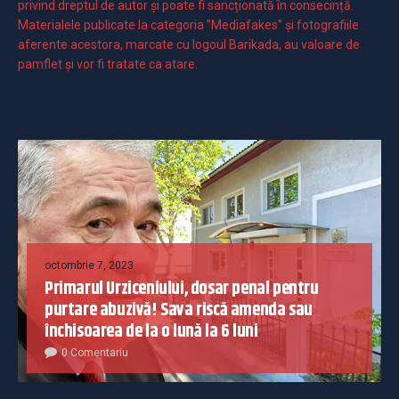
privind dreptul de autor și poate fi sancționată în consecință.
Materialele publicate la categoria ”Mediafakes” și fotografiile
aferente acestora, marcate cu logoul Barikada, au valoare de
pamflet și vor fi tratate ca atare.
octombrie 7, 2023
Primarul Urziceniului, dosar penal pentru
purtare abuzivă! Sava riscă amenda sau
închisoarea de la o lună la 6 luni
0 Comentariu