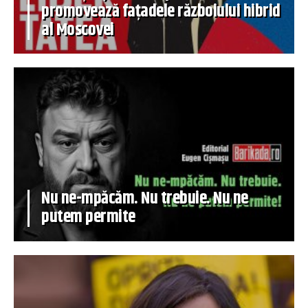
promovează fațadele războiului hibrid
al Moscovei
Nu ne-mpăcăm. Nu trebuie. Nu ne
putem permite