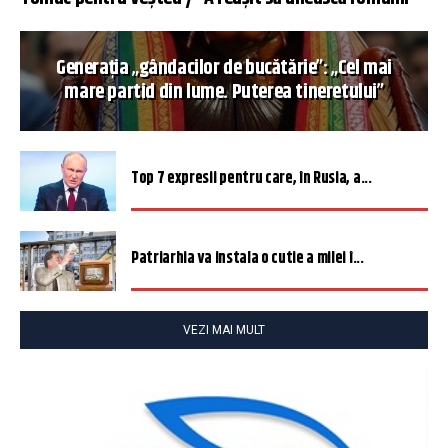
Generația „gândacilor de bucătărie”: „Cel mai
mare partid din lume. Puterea tineretului”
Top 7 expresii pentru care, în Rusia, a...
Patriarhia va instala o cutie a milei î...
VEZI MAI MULT