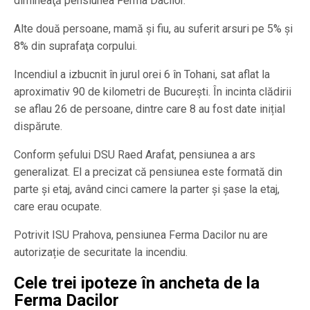
dimineaţă pensiunea Ferma Dacilor.
Alte două persoane, mamă şi fiu, au suferit arsuri pe 5% şi
8% din suprafaţa corpului.
Incendiul a izbucnit în jurul orei 6 în Tohani, sat aflat la
aproximativ 90 de kilometri de București. În incinta clădirii
se aflau 26 de persoane, dintre care 8 au fost date inițial
dispărute.
Conform şefului DSU Raed Arafat, pensiunea a ars
generalizat. El a precizat că pensiunea este formată din
parte şi etaj, având cinci camere la parter şi şase la etaj,
care erau ocupate.
Potrivit ISU Prahova, pensiunea Ferma Dacilor nu are
autorizație de securitate la incendiu.
Cele trei ipoteze în ancheta de la
Ferma Dacilor