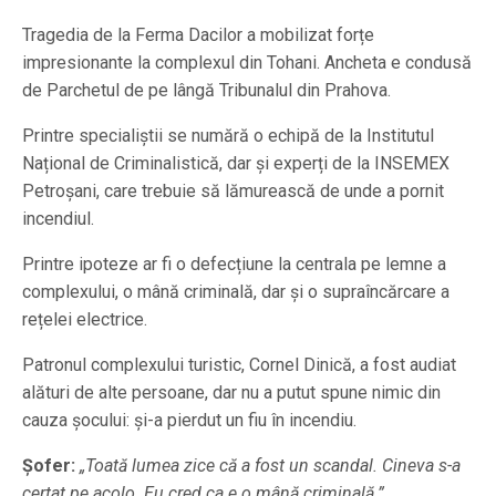
Tragedia de la Ferma Dacilor a mobilizat forțe
impresionante la complexul din Tohani. Ancheta e condusă
de Parchetul de pe lângă Tribunalul din Prahova.
Printre specialiștii se numără o echipă de la Institutul
Național de Criminalistică, dar și experți de la INSEMEX
Petroșani, care trebuie să lămurească de unde a pornit
incendiul.
Printre ipoteze ar fi o defecțiune la centrala pe lemne a
complexului, o mână criminală, dar și o supraîncărcare a
rețelei electrice.
Patronul complexului turistic, Cornel Dinică, a fost audiat
alături de alte persoane, dar nu a putut spune nimic din
cauza șocului: și-a pierdut un fiu în incendiu.
Șofer:
„Toată lumea zice că a fost un scandal. Cineva s-a
certat pe acolo. Eu cred ca e o mână criminală.”