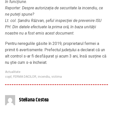
în funcțiune.
Reporter: Despre autorizația de securitate la incendiu, ce
ne puteți spune?
Lt. col. Șandru Răzvan, șeful inspecției de prevenire ISU
PH: Din datele efectuate la prima oră, în baza unității
noastre nu a fost emis acest document.
Pentru neregulile găsite în 2019, proprietarul fermei a
primit 6 avertismente. Prefectul județului a declarat că un
alt control s-ar fi desfășurat și acum 3 ani, însă susține că
nu știe cum s-a încheiat.
Actualitate
copil
,
FERMA DACILOR
,
incendiu
,
victima
Steliana Costea