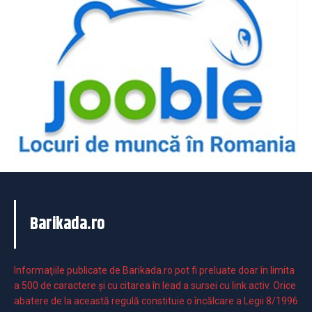
Barikada.ro
Informaţiile publicate de Barikada.ro pot fi preluate doar în limita
a 500 de caractere şi cu citarea în lead a sursei cu link activ. Orice
abatere de la această regulă constituie o încălcare a Legii 8/1996