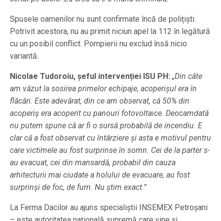
Spusele oamenilor nu sunt confirmate încă de polițiști.
Potrivit acestora, nu au primit niciun apel la 112 în legătură
cu un posibil conflict. Pompierii nu exclud însă nicio
variantă.
Nicolae Tudoroiu, șeful intervenției ISU PH:
„Din câte
am văzut la sosirea primelor echipaje, acoperișul era în
flăcări. Este adevărat, din ce am observat, că 50% din
acoperiș era acoperit cu panouri fotovoltaice. Deocamdată
nu putem spune că ar fi o sursă probabilă de incendiu. E
clar că a fost observat cu întârziere și asta e motivul pentru
care victimele au fost surprinse în somn. Cei de la parter s-
au evacuat, cei din mansardă, probabil din cauza
arhitecturii mai ciudate a holului de evacuare, au fost
surprinși de foc, de fum. Nu știm exact.”
La Ferma Dacilor au ajuns specialiștii INSEMEX Petroșani
– este autoritatea națională supremă care vine și