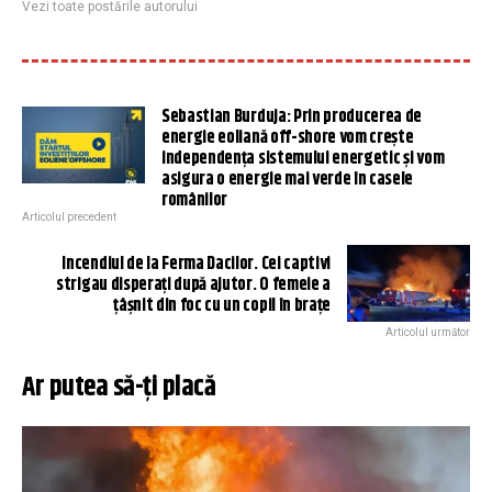
Vezi toate postările autorului
Sebastian Burduja: Prin producerea de
energie eoliană off-shore vom crește
independența sistemului energetic și vom
asigura o energie mai verde în casele
românilor
Articolul precedent
Incendiul de la Ferma Dacilor. Cei captivi
strigau disperați după ajutor. O femeie a
țâșnit din foc cu un copil în brațe
Articolul următor
Ar putea să-ți placă