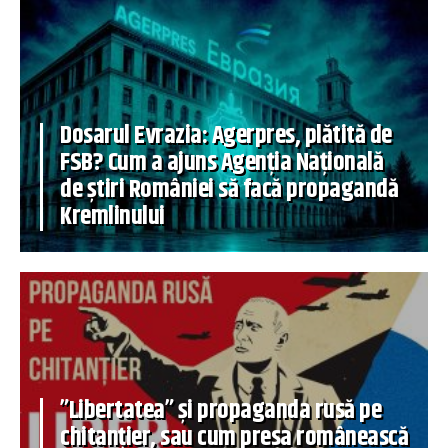
Dosarul Evrazia: Agerpres, plătită de
FSB? Cum a ajuns Agenția Națională
de știri României să facă propagandă
Kremlinului
”Libertatea” și propaganda rusă pe
chitanțier, sau cum presa românească