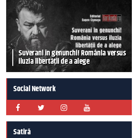
Suverani în genunchi! România versus
iluzia libertății de a alege
Social Network
Satiră