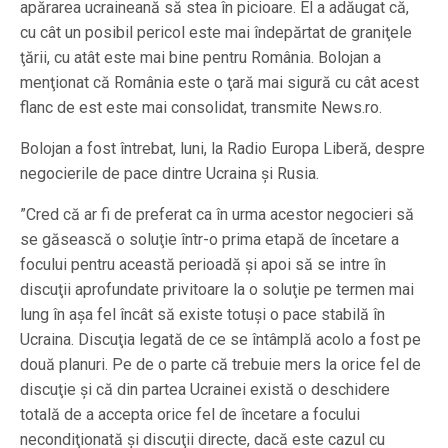
apărarea ucraineană să stea în picioare. El a adăugat că,
cu cât un posibil pericol este mai îndepărtat de graniţele
ţării, cu atât este mai bine pentru România. Bolojan a
menţionat că România este o ţară mai sigură cu cât acest
flanc de est este mai consolidat, transmite News.ro.
Bolojan a fost întrebat, luni, la Radio Europa Liberă, despre
negocierile de pace dintre Ucraina şi Rusia.
”Cred că ar fi de preferat ca în urma acestor negocieri să
se găsească o soluţie într-o prima etapă de încetare a
focului pentru această perioadă şi apoi să se intre în
discuţii aprofundate privitoare la o soluţie pe termen mai
lung în aşa fel încât să existe totuşi o pace stabilă în
Ucraina. Discuţia legată de ce se întâmplă acolo a fost pe
două planuri. Pe de o parte că trebuie mers la orice fel de
discuţie şi că din partea Ucrainei există o deschidere
totală de a accepta orice fel de încetare a focului
necondiţionată şi discuţii directe, dacă este cazul cu