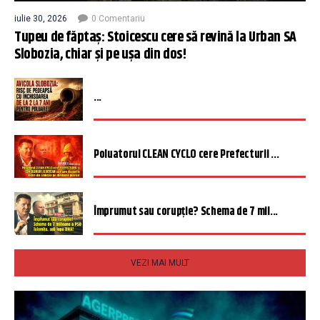
iulie 30, 2026
0 Comentariu
Tupeu de făptaș: Stoicescu cere să revină la Urban SA
Slobozia, chiar și pe ușa din dos!
...
Poluatorul CLEAN CYCLO cere Prefecturii ...
Împrumut sau corupție? Schema de 7 mil...
VEZI MAI MULT