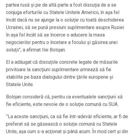
partea rusă şi pe de altă parte a fost discuţia de a se
conjuga eforturile cu Statele Unitele Americii, în aşa fel
încât dacă nu se ajunge la o soluţie cu toată deschiderea
Ucrainei, să se pună presiuni suplimentare asupra Rusiei
în aşa fel încât să se încerce o aducere la masa
negocierilor pentru o încetare a focului şi găsirea unei
soluţii”, a afirmat Ilie Bolojan.
El a adăugat că discuţiile concrete legate de măsurile
privitoare la sancţiuni suplimentare urmează să fie
stabilite pe baza dialogului dintre ţările europene şi
Statele Unite.
Bolojan consideră că, pentru ca eventualele sancţiuni să
fie eficiente, este nevoie de o soluţie comună cu SUA.
”La aceste sancţiuni, ca să fie într-adevăr eficiente, ar fi de
preferat să se găsească o soluţie comună cu Statele
Unite, aşa cum s-a acţionat şi până acum. În mod cert şi din