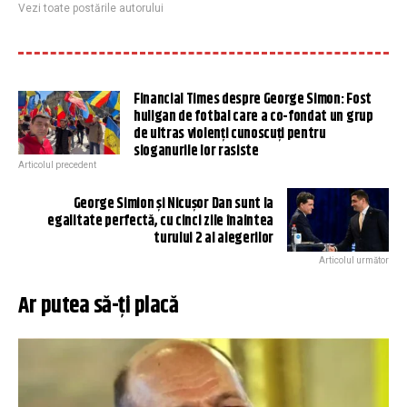
Vezi toate postările autorului
Financial Times despre George Simon: Fost
huligan de fotbal care a co-fondat un grup
de ultras violenți cunoscuți pentru
sloganurile lor rasiste
Articolul precedent
George Simion şi Nicuşor Dan sunt la
egalitate perfectă, cu cinci zile înaintea
turului 2 al alegerilor
Articolul următor
Ar putea să-ți placă