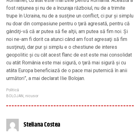
României, cu atât este mai bine pentru România. Aceasta a
fost raţiunea şi nu de a încuraja războiul, nu de a trimite
trupe în Ucraina, nu de a susţine un conflict, ci pur şi simplu
nu doar din compasiune pentru o ţară agresată, pentru că
gândiţi-vă că ar putea să fie alţii, am putea să fim noi. Şi
noi ne-am fi dorit ca atunci când am fost agresaţi să fim
susţinuţi, dar pur şi simplu e o chestiune de interes
geopolitic şi cu cât acest flanc de est este mai consolidat
cu atât România este mai sigură, o ţară mai sigură şi cu
atâta Europa beneficiază de o pace mai puternică în anii
următori”, a mai declarat Ilie Bolojan.
Politică
BOLOJAN
,
nicusor
Steliana Costea