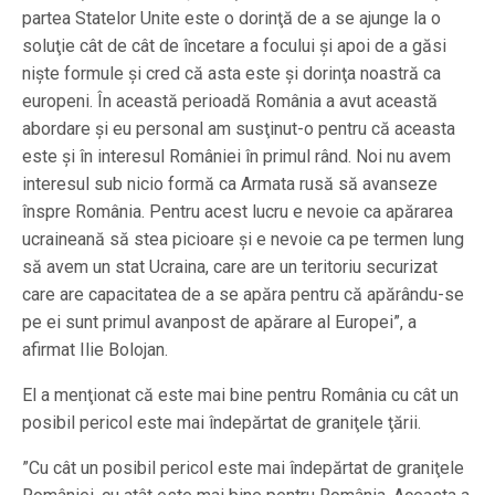
partea Statelor Unite este o dorinţă de a se ajunge la o
soluţie cât de cât de încetare a focului şi apoi de a găsi
nişte formule şi cred că asta este şi dorinţa noastră ca
europeni. În această perioadă România a avut această
abordare şi eu personal am susţinut-o pentru că aceasta
este şi în interesul României în primul rând. Noi nu avem
interesul sub nicio formă ca Armata rusă să avanseze
înspre România. Pentru acest lucru e nevoie ca apărarea
ucraineană să stea picioare şi e nevoie ca pe termen lung
să avem un stat Ucraina, care are un teritoriu securizat
care are capacitatea de a se apăra pentru că apărându-se
pe ei sunt primul avanpost de apărare al Europei”, a
afirmat Ilie Bolojan.
El a menţionat că este mai bine pentru România cu cât un
posibil pericol este mai îndepărtat de graniţele ţării.
”Cu cât un posibil pericol este mai îndepărtat de graniţele