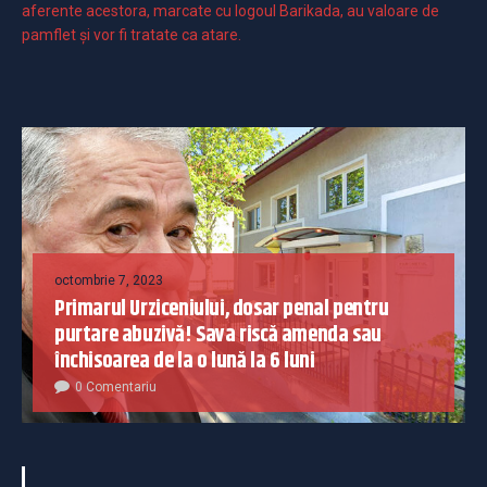
aferente acestora, marcate cu logoul Barikada, au valoare de
pamflet și vor fi tratate ca atare.
octombrie 7, 2023
Primarul Urziceniului, dosar penal pentru
purtare abuzivă! Sava riscă amenda sau
închisoarea de la o lună la 6 luni
0 Comentariu