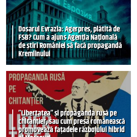
Dosarul Evrazia: Agerpres, plătită de
FSB? Cum a ajuns Agenția Națională
de știri României să facă propagandă
Kremlinului
”Libertatea” și propaganda rusă pe
chitanțier, sau cum presa românească
promovează fațadele războiului hibrid