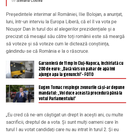
de
Steliana Costea
Președintele interimar al României, Ilie Bolojan, a anunțat,
luni, într-un interviu la Europa Liberă, că el îl va vota pe
Nicușor Dan în turul doi al alegerilor prezidențiale și a
precizat că mesajul său către toți românii este să meargă
să voteze și să voteze cum le dictează conștiința,
gândindu-se că România e la o răscruce.
Garsonieră de 11 mp în Cluj-Napoca, închiriată cu
200 de euro: „Dacă vărs un pahar de apă îmi
ajunge apa la genunchi”- FOTO
Eugen Tomac respinge zvonurile că și-ar depune
mandatul: „Voi duce această procedură până la
votul Parlamentului”
„Eu cred că ne-am câștigat un drept în acești ani, cu multe
sacrificii, dreptul de a vota. Și sunt mulți oameni care în
turul I au votat candidați care nu au intrat în turul 2. Și eu