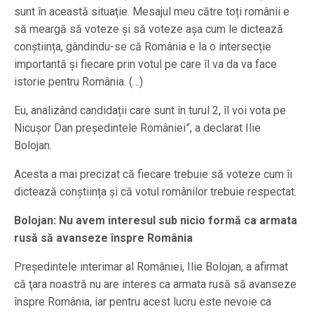
sunt în această situație. Mesajul meu către toți românii e
să meargă să voteze și să voteze așa cum le dictează
conștiința, gândindu-se că România e la o intersecție
importantă și fiecare prin votul pe care îl va da va face
istorie pentru România. (…)
Eu, analizând candidații care sunt în turul 2, îl voi vota pe
Nicușor Dan președintele României”, a declarat Ilie
Bolojan.
Acesta a mai precizat că fiecare trebuie să voteze cum îi
dictează conștiința și că votul românilor trebuie respectat.
Bolojan: Nu avem interesul sub nicio formă ca armata
rusă să avanseze înspre România
Preşedintele interimar al României, Ilie Bolojan, a afirmat
că ţara noastră nu are interes ca armata rusă să avanseze
înspre România, iar pentru acest lucru este nevoie ca