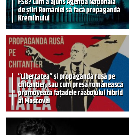
FSB? Cum a ajuns Agenția Națională
de știri României să facă propagandă
Kremlinului
”Libertatea” și propaganda rusă pe
chitanțier, sau cum presa românească
promovează fațadele războiului hibrid
al Moscovei