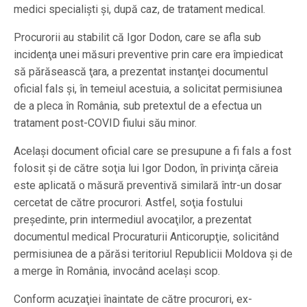
medici specialişti şi, după caz, de tratament medical.
Procurorii au stabilit că Igor Dodon, care se afla sub
incidenţa unei măsuri preventive prin care era împiedicat
să părăsească ţara, a prezentat instanţei documentul
oficial fals şi, în temeiul acestuia, a solicitat permisiunea
de a pleca în România, sub pretextul de a efectua un
tratament post-COVID fiului său minor.
Acelaşi document oficial care se presupune a fi fals a fost
folosit şi de către soţia lui Igor Dodon, în privinţa căreia
este aplicată o măsură preventivă similară într-un dosar
cercetat de către procurori. Astfel, soţia fostului
preşedinte, prin intermediul avocaţilor, a prezentat
documentul medical Procuraturii Anticorupţie, solicitând
permisiunea de a părăsi teritoriul Republicii Moldova şi de
a merge în România, invocând acelaşi scop.
Conform acuzaţiei înaintate de către procurori, ex-