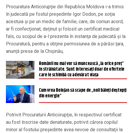
Procuratura Anticorupţie din Republica Moldova i-a trimis
în judecată pe fostul preşedinte Igor Dodon, pe soţia
acestuia şi pe un medic de familie, care, de comun acord,
ar fi confecţionat, deţinut şi folosit un certificat medical
fals, cu scopul de a-l prezenta în instanţa de judecată şi la
Procuratură, pentru a obţine permisiunea de a părăsi ţara,
anunță presa de la Chișinău,
Românii nu mai vor să muncească „la orice preț”
în străinătate. Sunt interesați doar de ofertele
care le schimbă cu adevărat viața
Cum vrea Bolojan să scape de „noii băieţi deştepţi
din energie”
Potrivit Procuraturii Anticorupţie, în respectivul certificat
au fost înscrise date denaturate, potrivit cărora copilul
minor al fostului preşedinte avea nevoie de consultaţii la