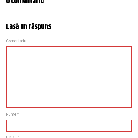
0 Comentariu
Lasă un răspuns
Comentariu
Nume
*
E-mail
*