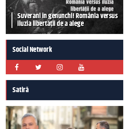
Suverani în genunchi! România versus
iluzia libertății de a alege
Social Network
Satiră