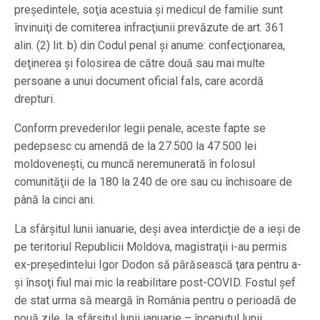
preşedintele, soţia acestuia şi medicul de familie sunt
învinuiţi de comiterea infracţiunii prevăzute de art. 361
alin. (2) lit. b) din Codul penal şi anume: confecţionarea,
deţinerea şi folosirea de către două sau mai multe
persoane a unui document oficial fals, care acordă
drepturi.
Conform prevederilor legii penale, aceste fapte se
pedepsesc cu amendă de la 27.500 la 47.500 lei
moldoveneşti, cu muncă neremunerată în folosul
comunităţii de la 180 la 240 de ore sau cu închisoare de
până la cinci ani.
La sfârşitul lunii ianuarie, deşi avea interdicţie de a ieşi de
pe teritoriul Republicii Moldova, magistraţii i-au permis
ex-preşedintelui Igor Dodon să părăsească ţara pentru a-
şi însoţi fiul mai mic la reabilitare post-COVID. Fostul şef
de stat urma să meargă în România pentru o perioadă de
nouă zile, la sfârşitul lunii ianuarie – începutul lunii