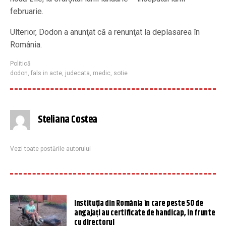
februarie.
Ulterior, Dodon a anunţat că a renunţat la deplasarea în
România.
Politică
dodon
,
fals in acte
,
judecata
,
medic
,
sotie
Steliana Costea
Vezi toate postările autorului
Instituția din România în care peste 50 de
angajați au certificate de handicap, în frunte
cu directorul