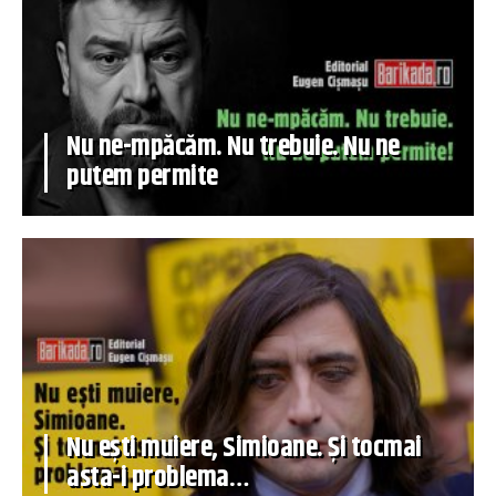
Nu ne-mpăcăm. Nu trebuie. Nu ne
putem permite
Nu ești muiere, Simioane. Și tocmai
asta-i problema…