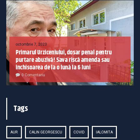
octombrie 7, 2023
Primarul Urziceniului, dosar penal pentru
purtare abuzivă! Sava riscă amenda sau
închisoarea de la o lună la 6 luni
0 Comentariu
Tags
AUR
CALIN GEORGESCU
COVID
IALOMITA