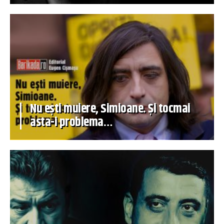
Nu ești muiere, Simioane. Și tocmai
asta-i problema…