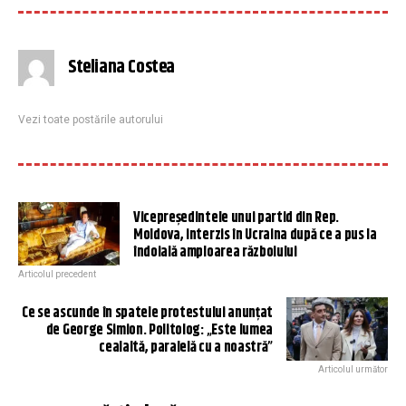
Steliana Costea
Vezi toate postările autorului
Vicepreședintele unui partid din Rep.
Moldova, interzis în Ucraina după ce a pus la
îndoială amploarea războiului
Articolul precedent
Ce se ascunde în spatele protestului anunțat
de George Simion. Politolog: „Este lumea
cealaltă, paralelă cu a noastră”
Articolul următor