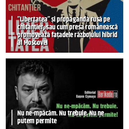
”Libertatea” și propaganda rusă pe
chitanțier, sau cum presa românească
promovează fațadele războiului hibrid
al Moscovei
Nu ne-mpăcăm. Nu trebuie. Nu ne
putem permite