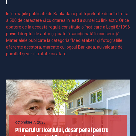
Informaţiile publicate de Barikada.ro pot fi preluate doar în limita
a 500 de caractere şi cu citarea în lead a sursei cu link activ. Orice
abatere de la această regulă constituie o încălcare a Legii 8/1996
privind dreptul de autor și poate fi sancționată în consecință.
Materialele publicate la categoria ”Mediafakes” și fotografiile
aferente acestora, marcate cu logoul Barikada, au valoare de
pamflet și vor fi tratate ca atare.
octombrie 7, 2023
Primarul Urziceniului, dosar penal pentru