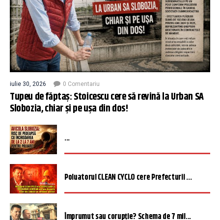
iulie 30, 2026
0 Comentariu
Tupeu de făptaș: Stoicescu cere să revină la Urban SA
Slobozia, chiar și pe ușa din dos!
...
Poluatorul CLEAN CYCLO cere Prefecturii ...
Împrumut sau corupție? Schema de 7 mil...