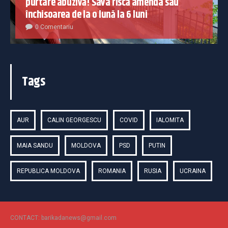
purtare abuzivă! Sava riscă amenda sau
închisoarea de la o lună la 6 luni
0 Comentariu
Tags
AUR
CALIN GEORGESCU
COVID
IALOMITA
MAIA SANDU
MOLDOVA
PSD
PUTIN
REPUBLICA MOLDOVA
ROMANIA
RUSIA
UCRAINA
CONTACT: barikadanews@gmail.com