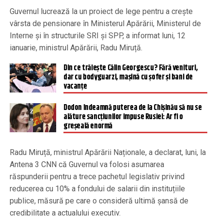
Guvernul lucrează la un proiect de lege pentru a crește
vârsta de pensionare în Ministerul Apărării, Ministerul de
Interne și în structurile SRI și SPP, a informat luni, 12
ianuarie, ministrul Apărării, Radu Miruță.
Din ce trăiește Călin Georgescu? Fără venituri,
dar cu bodyguarzi, mașină cu șofer și bani de
vacanțe
Dodon îndeamnă puterea de la Chișinău să nu se
alăture sancțiunilor impuse Rusiei: Ar fi o
greșeală enormă
Radu Miruță, ministrul Apărării Naționale, a declarat, luni, la
Antena 3 CNN că Guvernul va folosi asumarea
răspunderii pentru a trece pachetul legislativ privind
reducerea cu 10% a fondului de salarii din instituțiile
publice, măsură pe care o consideră ultimă șansă de
credibilitate a actualului executiv.