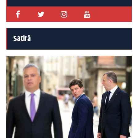
Satiră