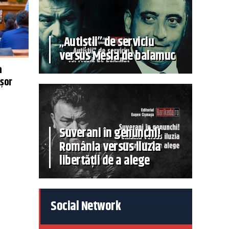
„Autiștii” de serviciu
versus Mesia de balamuc
a
ușor
Suverani în genunchi!
România versus iluzia
libertății de a alege
Social Network