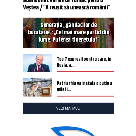
abandonat varianta Tomac pentru
Veștea / ”A reușit să unească românii”
Generația „gândacilor de
bucătărie”: „Cel mai mare partid din
lume. Puterea tineretului”
Top 7 expresii pentru care, în
Rusia, a...
Patriarhia va instala o cutie a
milei î...
VEZI MAI MULT