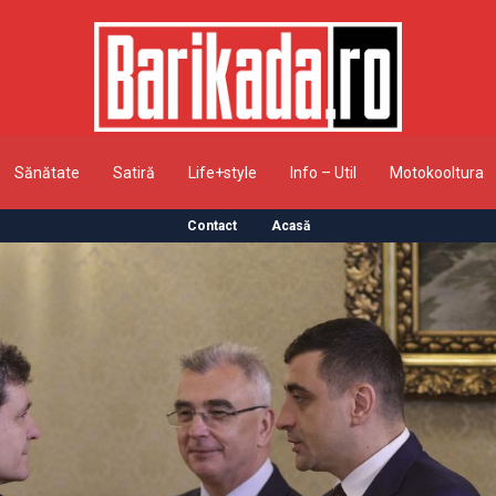
Sănătate
Satiră
Life+style
Info – Util
Motokooltura
Contact
Acasă