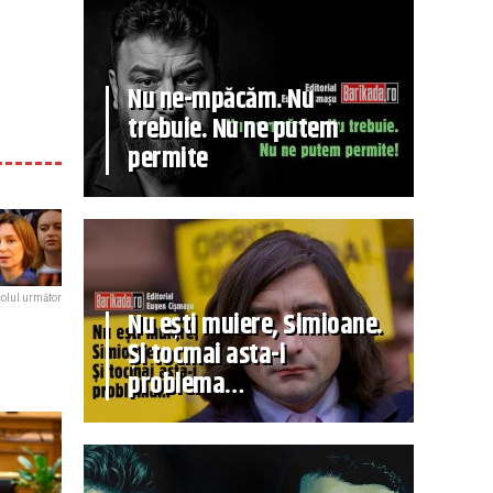
Nu ne-mpăcăm. Nu
trebuie. Nu ne putem
permite
colul următor
Nu ești muiere, Simioane.
Și tocmai asta-i
problema…