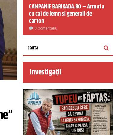
CAMPANIE BARIKADA.RO – Armata
cu cai de lemn și generali de
carton
0 Comentariu
Investigații
ne”