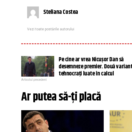
Steliana Costea
Vezi toate postările autorului
Pe cine ar vrea Nicușor Dan să
desemneze premier. Două varian
tehnocrați luate în calcul
Articolul precedent
Ar putea să-ți placă