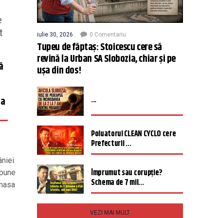
e
t
iulie 30, 2026
0 Comentariu
Tupeu de făptaș: Stoicescu cere să
revină la Urban SA Slobozia, chiar și pe
ă
ușa din dos!
...
ma
Poluatorul CLEAN CYCLO cere
Prefecturii ...
âniei
Împrumut sau corupție?
 pune
Schema de 7 mil...
 masa
VEZI MAI MULT