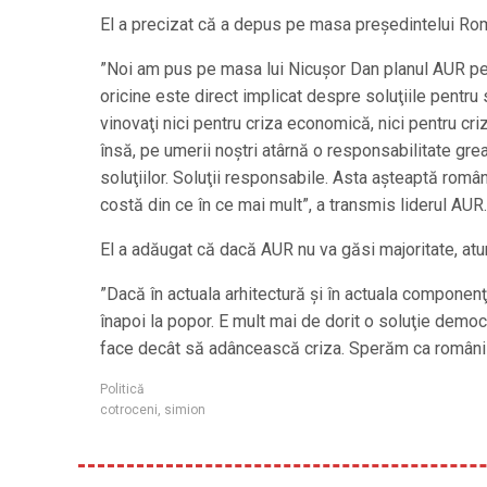
El a precizat că a depus pe masa preşedintelui Rom
”Noi am pus pe masa lui Nicuşor Dan planul AUR pe
oricine este direct implicat despre soluţiile pent
vinovaţi nici pentru criza economică, nici pentru cri
însă, pe umerii noştri atârnă o responsabilitate gre
soluţiilor. Soluţii responsabile. Asta aşteaptă româ
costă din ce în ce mai mult”, a transmis liderul AUR.
El a adăugat că dacă AUR nu va găsi majoritate, atu
”Dacă în actuala arhitectură şi în actuala compone
înapoi la popor. E mult mai de dorit o soluţie democ
face decât să adâncească criza. Sperăm ca românii 
Politică
cotroceni
,
simion