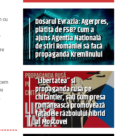
Dosarul Evrazia: Agerpres,
m cu
plătită de FSB? Cum a
,
ajuns Agenția Națională
de știri României să facă
are
propagandă Kremlinului
”Libertatea” și
rcem
propaganda rusă pe
nu
chitanțier, sau cum presa
.
românească promovează
fațadele războiului hibrid
al Moscovei