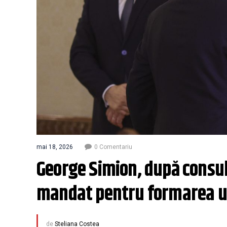
mai 18, 2026
0 Comentariu
George Simion, după consult
mandat pentru formarea un
de
Steliana Costea