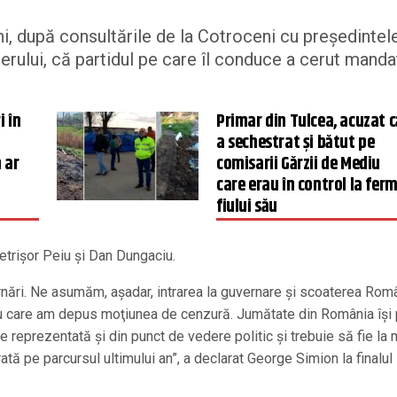
i, după consultările de la Cotroceni cu preşedintel
rului, că partidul pe care îl conduce a cerut manda
i în
Primar din Tulcea, acuzat c
a sechestrat și bătut pe
 ar
comisarii Gărzii de Mediu
l
care erau în control la fer
fiului său
trişor Peiu şi Dan Dungaciu.
nări. Ne asumăm, aşadar, intrarea la guvernare şi scoaterea Rom
tru care am depus moţiunea de cenzură. Jumătate din România îşi
ie reprezentată şi din punct de vedere politic şi trebuie să fie la
rată pe parcursul ultimului an”, a declarat George Simion la finalul