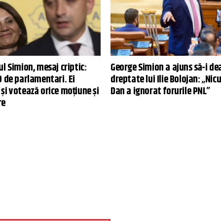
l Simion, mesaj criptic:
George Simion a ajuns să-i de
0 de parlamentari. Ei
dreptate lui Ilie Bolojan: „Nic
și votează orice moțiune și
Dan a ignorat forurile PNL”
re