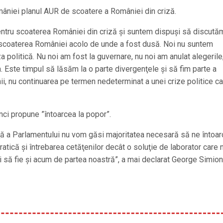
âniei planul AUR de scoatere a României din criză.
ntru scoaterea României din criză şi suntem dispuşi să discută
ru scoaterea României acolo de unde a fost dusă. Noi nu suntem
za politică. Nu noi am fost la guvernare, nu noi am anulat alegerile
a. Este timpul să lăsăm la o parte divergenţele şi să fim parte a
nii, nu continuarea pe termen nedeterminat a unei crize politice c
nci propune ”întoarcea la popor”.
nţă a Parlamentului nu vom găsi majoritatea necesară să ne întoa
ratică şi întrebarea cetăţenilor decât o soluţie de laborator care 
să fie şi acum de partea noastră”, a mai declarat George Simion