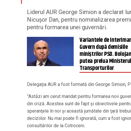
Liderul AUR George Simion a declarat lun
Nicuşor Dan, pentru nominalizarea premie
pentru formarea unei guvernări.
Variantele de interimar
Guvern după demisiile
miniștrilor PSD. Bolojan
putea prelua Ministeru
Transporturilor
Delegaţia AUR a fost formată din George Simion, Pe
”Astăzi am cerut mandat pentru formarea noii guver
din criză. Acestea sunt de fapt şi obiectivele pen
speranţele în noi şi această jumătate din ţară trebu
deciziilor. Nu mai poate fi ignorată, cum a fost igno
consultărilor de la Cotroceni.