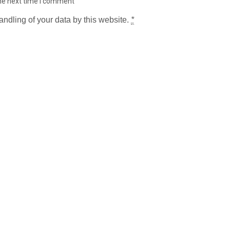
the next time I comment
andling of your data by this website.
*