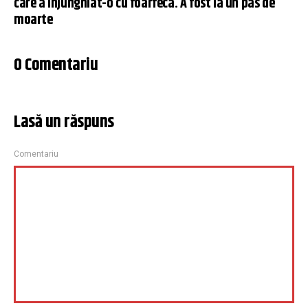
care a înjunghiat-o cu foarfeca. A fost la un pas de
moarte
0 Comentariu
Lasă un răspuns
Comentariu