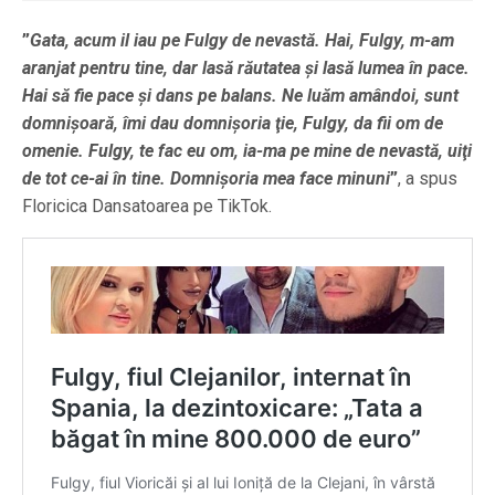
”
Gata, acum il iau pe Fulgy de nevastă. Hai, Fulgy, m-am
aranjat pentru tine, dar lasă răutatea şi lasă lumea în pace.
Hai să fie pace şi dans pe balans. Ne luăm amândoi, sunt
domnişoară, îmi dau domnişoria ţie, Fulgy, da fii om de
omenie. Fulgy, te fac eu om, ia-ma pe mine de nevastă, uiţi
de tot ce-ai în tine. Domnişoria mea face minuni
”
, a spus
Floricica Dansatoarea pe TikTok.