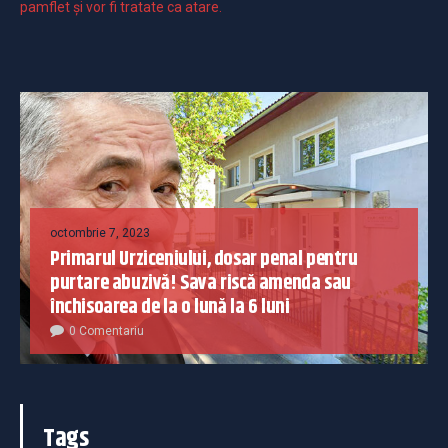
pamflet și vor fi tratate ca atare.
octombrie 7, 2023
Primarul Urziceniului, dosar penal pentru
purtare abuzivă! Sava riscă amenda sau
închisoarea de la o lună la 6 luni
0 Comentariu
Tags