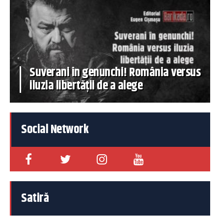
Suverani în genunchi! România versus
iluzia libertății de a alege
Social Network
Satiră