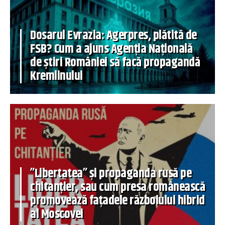
Dosarul Evrazia: Agerpres, plătită de
FSB? Cum a ajuns Agenția Națională
de știri României să facă propagandă
Kremlinului
”Libertatea” și propaganda rusă pe
chitanțier, sau cum presa românească
promovează fațadele războiului hibrid
al Moscovei