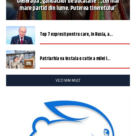
Generația „gândacilor de bucătărie”: „Cel mai
mare partid din lume. Puterea tineretului”
Top 7 expresii pentru care, în Rusia, a...
Patriarhia va instala o cutie a milei î...
VEZI MAI MULT