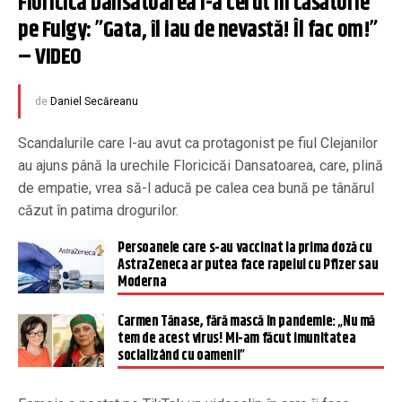
Floricica Dansatoarea l-a cerut în căsătorie 
pe Fulgy: ”Gata, îl iau de nevastă! Îl fac om!” 
– VIDEO
de
Daniel Secăreanu
Scandalurile care l-au avut ca protagonist pe fiul Clejanilor
au ajuns până la urechile Floricicăi Dansatoarea, care, plină
de empatie, vrea să-l aducă pe calea cea bună pe tânărul
căzut în patima drogurilor.
Persoanele care s-au vaccinat la prima doză cu
AstraZeneca ar putea face rapelul cu Pfizer sau
Moderna
Carmen Tănase, fără mască în pandemie: „Nu mă
tem de acest virus! Mi-am făcut imunitatea
socializând cu oamenii”