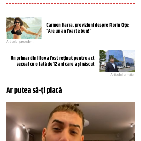
Carmen Harra, previziuni despre Florin Cîţu:
”Are un an foarte bun!”
Articolul precedent
Un primar din Ilfov a fost reținut pentru act
sexual cu o fată de 12 ani care a și născut
Articolul următor
Ar putea să-ți placă