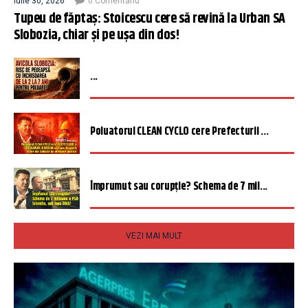
iulie 30, 2026
0 Comentariu
Tupeu de făptaș: Stoicescu cere să revină la Urban SA
Slobozia, chiar și pe ușa din dos!
...
Poluatorul CLEAN CYCLO cere Prefecturii ...
Împrumut sau corupție? Schema de 7 mil...
VEZI MAI MULT