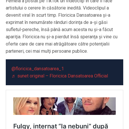
Femeia a postat pe TikTok un videoclip în care îi face
artistului o cerere în căsătorie inedită. Videoclipul a
devenit viral în scurt timp. Floricica Dansatoarea şi-a
exprimat în nenumărate rânduri dorinţa de a-şi găsi
sufletul-pereche, însă până acum acesta nu şi-a făcut
apariţia. Floricica nu şi-a pierdut însă speranţa şi vine cu
oferte care de care mai atrăgătoare către potenţialii
parteneri, cei mai mulţi persoane publice.
@floricica_dansatoarea_1
♬ sunet original – Floricica Dansatoarea Official