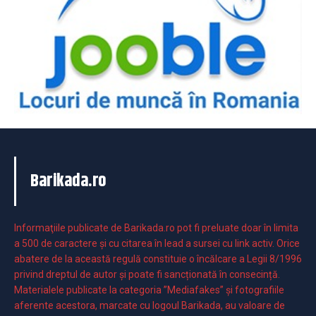
Barikada.ro
Informaţiile publicate de Barikada.ro pot fi preluate doar în limita
a 500 de caractere şi cu citarea în lead a sursei cu link activ. Orice
abatere de la această regulă constituie o încălcare a Legii 8/1996
privind dreptul de autor și poate fi sancționată în consecință.
Materialele publicate la categoria ”Mediafakes” și fotografiile
aferente acestora, marcate cu logoul Barikada, au valoare de