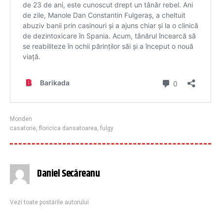
Monden
casatorie
,
floricica dansatoarea
,
fulgy
Daniel Secăreanu
Vezi toate postările autorului