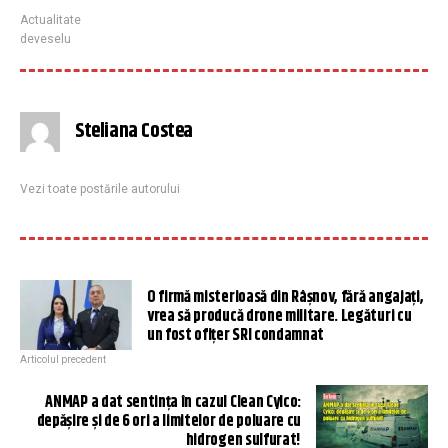
Actualitate
deveselu
Steliana Costea
Vezi toate postările autorului
O firmă misterioasă din Râșnov, fără angajați,
vrea să producă drone militare. Legături cu
un fost ofițer SRI condamnat
Articolul precedent
ANMAP a dat sentința în cazul Clean Cylco:
depășire și de 6 ori a limitelor de poluare cu
hidrogen sulfurat!