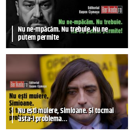
Nu ne-mpăcăm. Nu trebuie. Nu ne
putem permite
Nu ești muiere, Simioane. Și tocmai
asta-i problema…