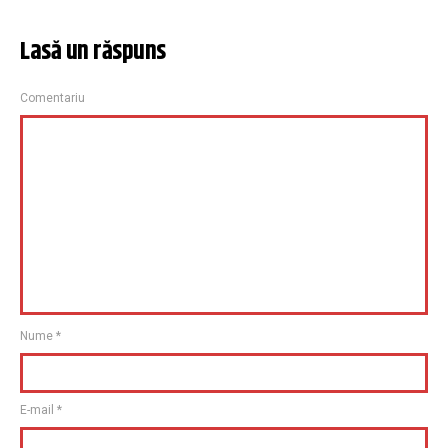
Lasă un răspuns
Comentariu
Nume
*
E-mail
*