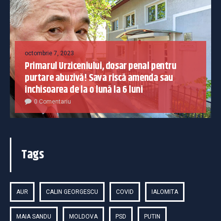
octombrie 7, 2023
Primarul Urziceniului, dosar penal pentru
purtare abuzivă! Sava riscă amenda sau
închisoarea de la o lună la 6 luni
0 Comentariu
Tags
AUR
CALIN GEORGESCU
COVID
IALOMITA
MAIA SANDU
MOLDOVA
PSD
PUTIN