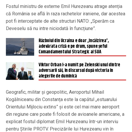
Fostul ministru de externe Emil Hurezeanu atrage atenția
că România se află în raza rachetelor iraniene, dar acestea
pot fi interceptate de alte structuri NATO: „Sperăm ca
Deveselu să nu intre niciodată în funcțiune”.
Războiul din Ucraina e doar „încălzirea”,
adevărata criză e pe drum, spune șeful
Comandamentului Strategic al SUA
Viktor Orban l-a numit pe Zelenski unul dintre
adversarii săi, în discursul după victoria în
alegerile de duminică
Geografic, militar și geopolitic, Aeroportul Mihail
Kogălniceanu din Constanța este la capătul „estuarului
Orientului Mijlociu extins” și este cel mai mare aeroport
din regiune care poate fi folosit de avioanele americane, a
explicat fostul diplomat Emil Hurezeanu într-un interviu
pentru Știrile PROTV. Precizările lui Hurezeanu vin în