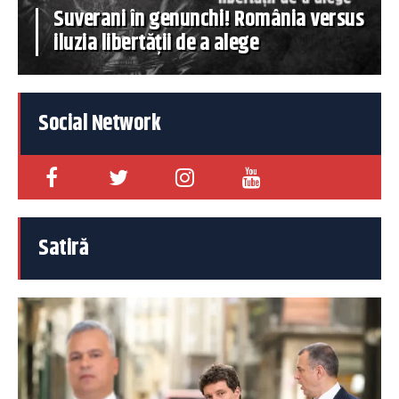
Suverani în genunchi! România versus
iluzia libertății de a alege
Social Network
Satiră