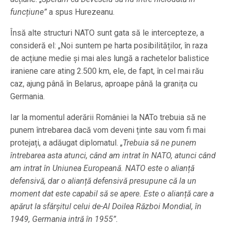
funcțiune”
a spus Hurezeanu.
Însă alte structuri NATO sunt gata să le intercepteze, a
consideră el: „Noi suntem pe harta posibilităților, în raza
de acțiune medie și mai ales lungă a rachetelor balistice
iraniene care ating 2.500 km, ele, de fapt, în cel mai rău
caz, ajung până în Belarus, aproape până la granița cu
Germania.
Iar la momentul aderării României la NATo trebuia să ne
punem întrebarea dacă vom deveni ținte sau vom fi mai
protejați, a adăugat diplomatul. „
Trebuia să ne punem
întrebarea asta atunci, când am intrat în NATO, atunci când
am intrat în Uniunea Europeană. NATO este o alianță
defensivă, dar o alianță defensivă presupune că la un
moment dat este capabil să se apere. Este o alianță care a
apărut la sfârșitul celui de-Al Doilea Război Mondial, în
1949, Germania intră în 1955”.