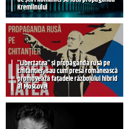
Kremlinului
”Libertatea” și propaganda rusă pe
chitanțier, sau cum presa românească
promovează fațadele războiului hibrid
al Moscovei