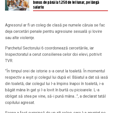
bonus de până la 1.250 de lei lunar, pe lângă
salariu
Agresorul ar fi un coleg de clasă pe numele căruia se fac
deja cercetări penale pentru agresiune sexuală și lovire
sau alte violenţe.
Parchetul Sectorului 6 coordonează cercetările, iar
Inspectoratul a cerut consilierea celor doi elevi, potrivit
TVR.
”În timpul orei de istorie s-a cerut la toaletă. În momentul
respectiv a ieșit și colegul lui după el. Băiatul a dat să iasă
din toaletă, dar colegul lui l-a împins înapoi în toaletă, i-a
băgât mâna în gat și l-a lovit în burtă cu picioarele. L-a
obligat să stea pe vine, să-i pună mâna…”, a declarat tatăl
copilului agresat.
Scena a fost surprinsă de un alt coleg, care l-a anunțat pe