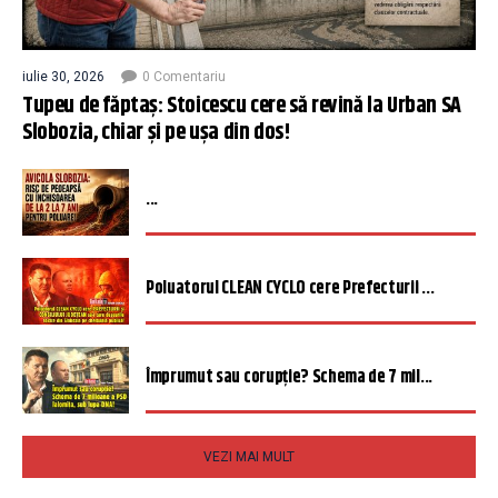
iulie 30, 2026
0 Comentariu
Tupeu de făptaș: Stoicescu cere să revină la Urban SA
Slobozia, chiar și pe ușa din dos!
...
Poluatorul CLEAN CYCLO cere Prefecturii ...
Împrumut sau corupție? Schema de 7 mil...
VEZI MAI MULT