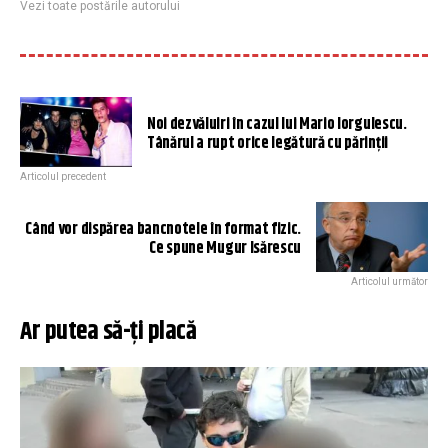
Vezi toate postările autorului
Noi dezvăluiri în cazul lui Mario Iorgulescu.
Tânărul a rupt orice legătură cu părinţii
Articolul precedent
Când vor dispărea bancnotele în format fizic.
Ce spune Mugur Isărescu
Articolul următor
Ar putea să-ți placă