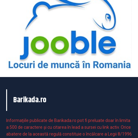
Barikada.ro
Informaţiile publicate de Barikada.ro pot fi preluate doar în limita
a 500 de caractere şi cu citarea în lead a sursei cu link activ. Orice
abatere de la această regulă constituie o încălcare a Legii 8/1996