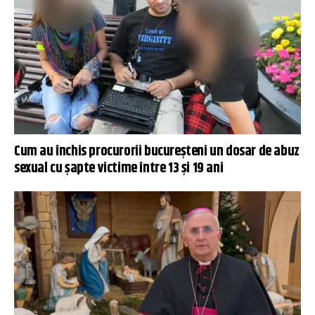
Cum au închis procurorii bucureșteni un dosar de abuz
sexual cu șapte victime între 13 și 19 ani