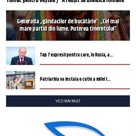
Tomac pentru Veștea / ”A reușit să unească românii”
Generația „gândacilor de bucătărie”: „Cel mai
mare partid din lume. Puterea tineretului”
Top 7 expresii pentru care, în Rusia, a...
Patriarhia va instala o cutie a milei î...
VEZI MAI MULT