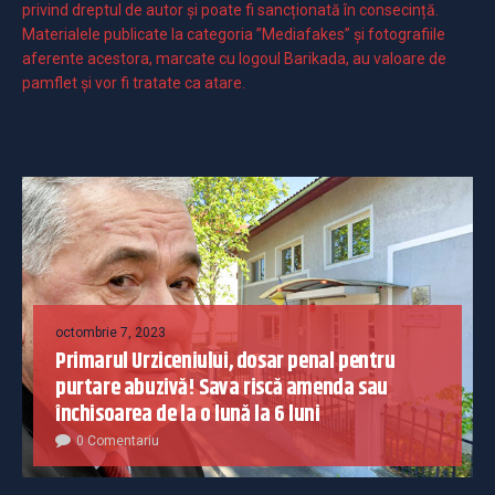
privind dreptul de autor și poate fi sancționată în consecință.
Materialele publicate la categoria ”Mediafakes” și fotografiile
aferente acestora, marcate cu logoul Barikada, au valoare de
pamflet și vor fi tratate ca atare.
octombrie 7, 2023
Primarul Urziceniului, dosar penal pentru
purtare abuzivă! Sava riscă amenda sau
închisoarea de la o lună la 6 luni
0 Comentariu