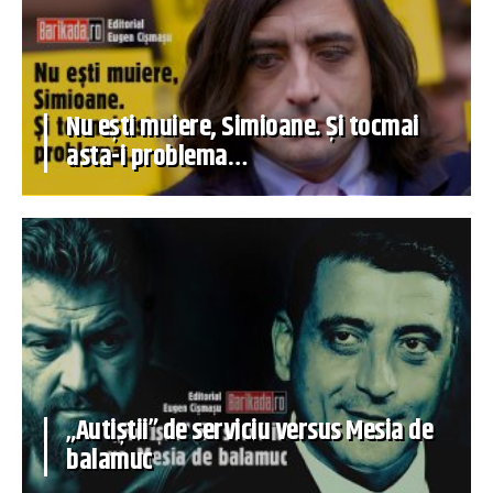
Nu ești muiere, Simioane. Și tocmai
asta-i problema…
„Autiștii” de serviciu versus Mesia de
balamuc