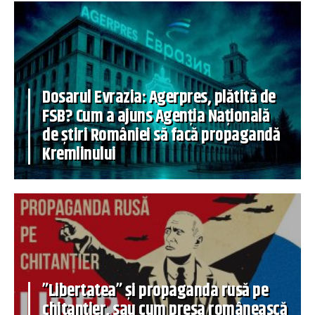
Dosarul Evrazia: Agerpres, plătită de
FSB? Cum a ajuns Agenția Națională
de știri României să facă propagandă
Kremlinului
”Libertatea” și propaganda rusă pe
chitanțier, sau cum presa românească