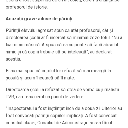
profesorul de istorie.
Acuzații grave aduse de părinți
Părinții elevului agresat spun că atât profesorul, cât și
directoarea școlii ar fi încercat să minimalizeze totul. ”Nu a
luat nicio măsură. A spus că ea nu poate să facă absolut
nimic și că copiii trebuie să se înțeleagă”, au declarat
aceștia.
Ei au mai spus că copilul lor refuză să mai meargă la
școală și acum încearcă să îl mute.
Directoarea școlii a refuzat să stea de vorbă cu jurnaliștii
TVR, care i-au cerut un punct de vedere.
”Inspectoratul a fost înştiinţat încă de a două zi. Ulterior au
fost convocaţi părinţii copiilor implicaţi. A fost convocat
consiliul clasei, Consiliul de Administraţie şi s-a făcut