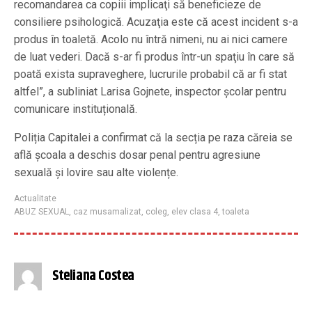
recomandarea ca copiii implicaţi să beneficieze de
consiliere psihologică. Acuzaţia este că acest incident s-a
produs în toaletă. Acolo nu întră nimeni, nu ai nici camere
de luat vederi. Dacă s-ar fi produs într-un spaţiu în care să
poată exista supraveghere, lucrurile probabil că ar fi stat
altfel”, a subliniat Larisa Gojnete, inspector școlar pentru
comunicare instituțională.
Poliția Capitalei a confirmat că la secția pe raza căreia se
află școala a deschis dosar penal pentru agresiune
sexuală și lovire sau alte violențe.
Actualitate
ABUZ SEXUAL
,
caz musamalizat
,
coleg
,
elev clasa 4
,
toaleta
Steliana Costea