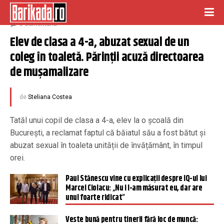
noiembrie 17, 2022
0 Comentariu
Elev de clasa a 4-a, abuzat sexual de un 
coleg în toaletă. Părinții acuză directoarea 
de mușamalizare
de
Steliana Costea
Tatăl unui copil de clasa a 4-a, elev la o școală din
București, a reclamat faptul că băiatul său a fost bătut și
abuzat sexual în toaleta unității de învățământ, în timpul
orei.
Paul Stănescu vine cu explicații despre IQ-ul lui
Marcel Ciolacu: „Nu i l-am măsurat eu, dar are
unul foarte ridicat”
Veste bună pentru tinerii fără loc de muncă: