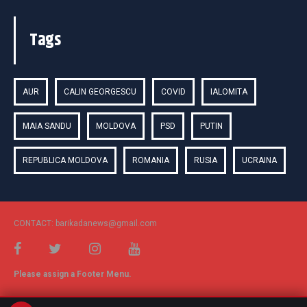
Tags
AUR
CALIN GEORGESCU
COVID
IALOMITA
MAIA SANDU
MOLDOVA
PSD
PUTIN
REPUBLICA MOLDOVA
ROMANIA
RUSIA
UCRAINA
CONTACT: barikadanews@gmail.com
Please assign a Footer Menu.