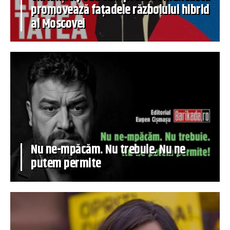
promovează fațadele războiului hibrid
al Moscovei
Nu ne-mpăcăm. Nu trebuie. Nu ne
putem permite